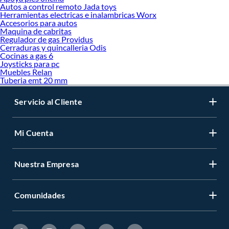
Autos a control remoto Jada toys
Herramientas electricas e inalambricas Worx
Accesorios para autos
Maquina de cabritas
Regulador de gas Providus
Cerraduras y quincalleria Odis
Cocinas a gas 6
Joysticks para pc
Muebles Relan
Tuberia emt 20 mm
Servicio al Cliente
Mi Cuenta
Nuestra Empresa
Comunidades