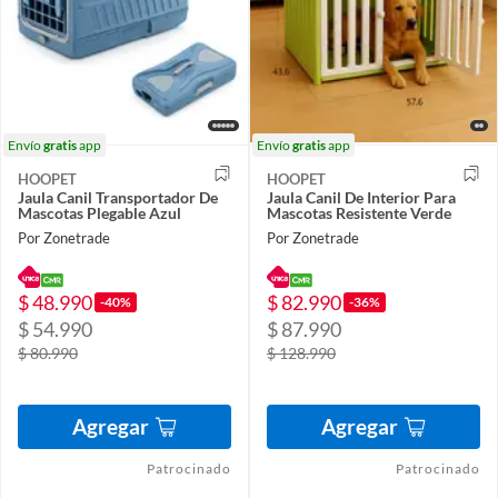
Envío
gratis
app
Envío
gratis
app
HOOPET
HOOPET
Jaula Canil Transportador De
Jaula Canil De Interior Para
Mascotas Plegable Azul
Mascotas Resistente Verde
Por Zonetrade
Por Zonetrade
$ 48.990
$ 82.990
-40%
-36%
$ 54.990
$ 87.990
$ 80.990
$ 128.990
Agregar
Agregar
Patrocinado
Patrocinado