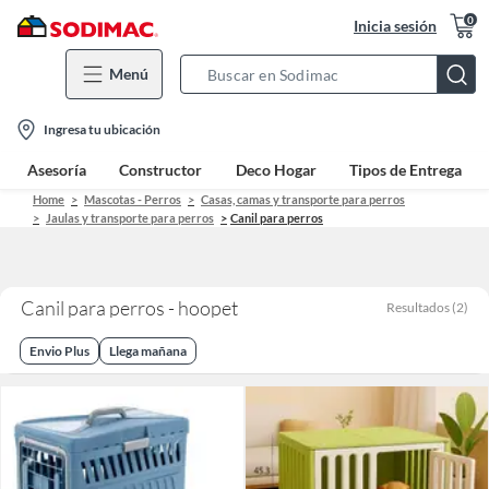
0
Inicia sesión
Menú
Search
Bar
location-
Ingresa tu ubicación
icon
Asesoría
Constructor
Deco Hogar
Tipos de Entrega
Home
Mascotas - Perros
Casas, camas y transporte para perros
Jaulas y transporte para perros
Canil para perros
Canil para perros - hoopet
Resultados
(
2
)
Envio Plus
Llega mañana