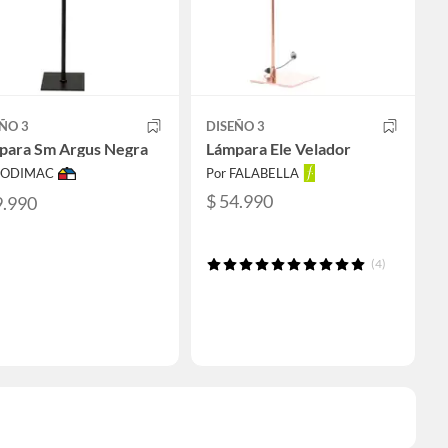
ÑO 3
DISEÑO 3
para Sm Argus Negra
Lámpara Ele Velador
 SODIMAC
Por FALABELLA
$ 54.990
9.990
(4)