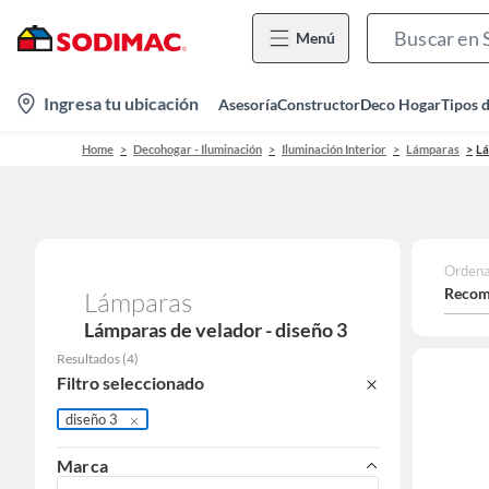
Menú
location-
Ingresa tu ubicación
Asesoría
Constructor
Deco Hogar
Tipos 
icon
Home
Decohogar - Iluminación
Iluminación Interior
Lámparas
Lá
Ordena
Recom
Lámparas
Lámparas de velador - diseño 3
Resultados
(
4
)
Filtro seleccionado
diseño 3
Marca