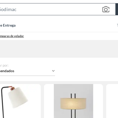
Search
Bar
de Entrega
mparas de velador
r por
:
endados