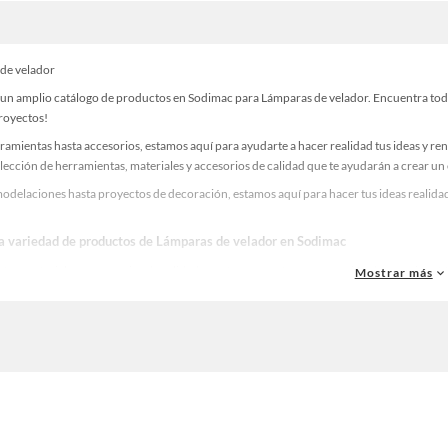
de velador
un amplio catálogo de productos en Sodimac para Lámparas de velador. Encuentra todo l
proyectos!
ramientas hasta accesorios, estamos aquí para ayudarte a hacer realidad tus ideas y re
lección de herramientas, materiales y accesorios de calidad que te ayudarán a crear un
odelaciones hasta proyectos de decoración, estamos aquí para hacer tus ideas realidad
la variedad de productos de Lámparas de velador en Sodimac
as, materiales y accesorios de calidad para tus proyectos y renovación de espacios. ¡
Mostrar más
 una amplia variedad de productos de Lámparas de velador en Sodimac. Encuentra todo 
eas realidad!