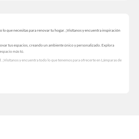
o que necesitas para renovar tu hogar. ¡Visítanos y encuentra inspiración
novar tus espacios, creando un ambiente único y personalizado. Explora
 espacio más tú.
. ¡Visítanos y encuentra todo lo que tenemos para ofrecerte en Lámparas de
Visítanos y descubre todo lo que tenemos para ofrecerte!
lo necesario para tus proyectos de renovación y decoración. ¡Visítanos y