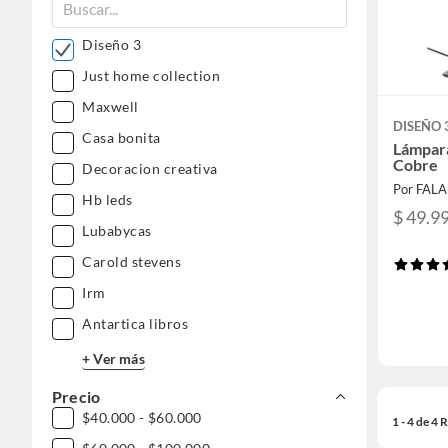
Diseño 3
Just home collection
Maxwell
DISEÑO 
Casa bonita
Lámpar
Cobre
Decoracion creativa
Por FAL
Hb leds
$ 49.9
Lubabycas
Carold stevens
Irm
Antartica libros
+ Ver más
Precio
$40.000 - $60.000
1 - 4 de 4