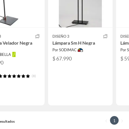
3
DISEÑO 3
DISE
a Velador Negra
Lámpara Sm H Negra
Lám
Por SODIMAC
Por
ABELLA
$ 67.990
$ 5
90
(8)
1
 Resultados