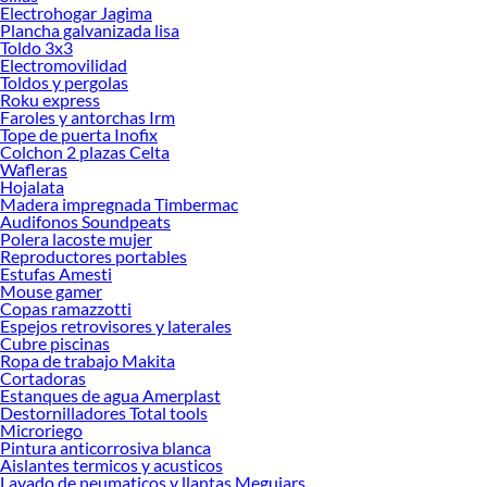
Electrohogar Jagima
Plancha galvanizada lisa
Toldo 3x3
Electromovilidad
Toldos y pergolas
Roku express
Faroles y antorchas Irm
Tope de puerta Inofix
Colchon 2 plazas Celta
Wafleras
Hojalata
Madera impregnada Timbermac
Audifonos Soundpeats
Polera lacoste mujer
Reproductores portables
Estufas Amesti
Mouse gamer
Copas ramazzotti
Espejos retrovisores y laterales
Cubre piscinas
Ropa de trabajo Makita
Cortadoras
Estanques de agua Amerplast
Destornilladores Total tools
Microriego
Pintura anticorrosiva blanca
Aislantes termicos y acusticos
Lavado de neumaticos y llantas Meguiars