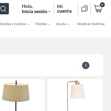
0
Hola
,
Mi
cuenta
Inicia sesión
Tarjetas y cuentas
Tiendas
Ayuda
Vende en Sodimac
1