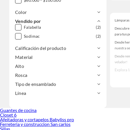
$60.000 - $100.000
Color
Lámparas 
Vendido por
Falabella
(2)
Descubre 
para tus 
Sodimac
(2)
Desde her
Calificación del producto
nuestra se
Desde rem
Material
velador!
Alto
Explora 
Rosca
Herramient
Tipo de ensamblado
Encuentra
haz tus id
Línea
Guantes de cocina
Closet 6
Afeitadoras y cortapelos Babyliss pro
Ferreteria y construccion San carlos
Sillas