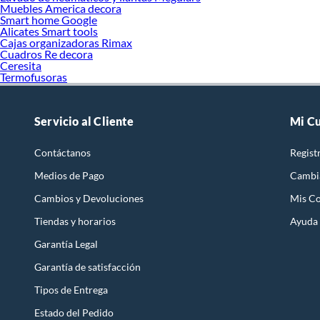
Muebles America decora
Smart home Google
Alicates Smart tools
Cajas organizadoras Rimax
Cuadros Re decora
Ceresita
Termofusoras
Servicio al Cliente
Mi C
Contáctanos
Regist
Medios de Pago
Cambi
Cambios y Devoluciones
Mis C
Tiendas y horarios
Ayuda
Garantía Legal
Garantía de satisfacción
Tipos de Entrega
Estado del Pedido