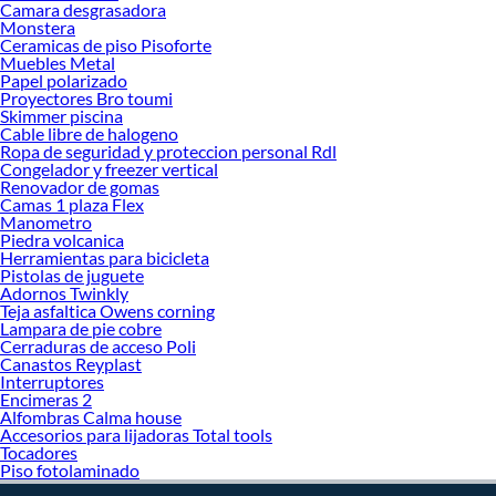
haz tus ideas realidad!
Camara desgrasadora
Monstera
Ceramicas de piso Pisoforte
Muebles Metal
Papel polarizado
Proyectores Bro toumi
Skimmer piscina
Cable libre de halogeno
Ropa de seguridad y proteccion personal Rdl
Congelador y freezer vertical
Renovador de gomas
Camas 1 plaza Flex
Manometro
Piedra volcanica
Herramientas para bicicleta
Pistolas de juguete
Adornos Twinkly
Teja asfaltica Owens corning
Lampara de pie cobre
Cerraduras de acceso Poli
Canastos Reyplast
Interruptores
Encimeras 2
Alfombras Calma house
Accesorios para lijadoras Total tools
Tocadores
Piso fotolaminado