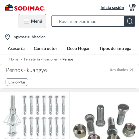
0
Inicia sesión
Menú
Search
Bar
location-
Ingresa tu ubicación
icon
Asesoría
Constructor
Deco Hogar
Tipos de Entrega
Home
Ferretería - Fijaciones
Pernos
Pernos - kuangye
Resultados
(
2
)
Envio Plus