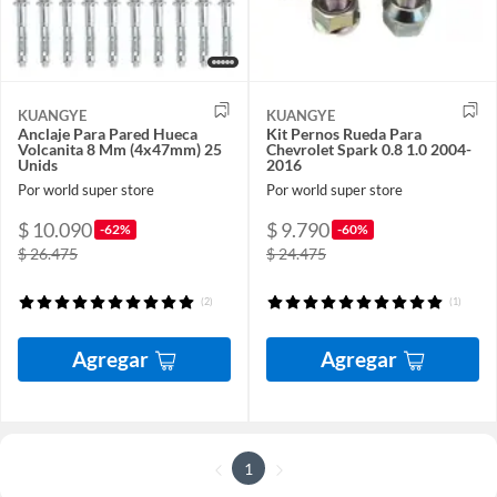
KUANGYE
KUANGYE
Anclaje Para Pared Hueca
Kit Pernos Rueda Para
Volcanita 8 Mm (4x47mm) 25
Chevrolet Spark 0.8 1.0 2004-
Unids
2016
Por world super store
Por world super store
$ 10.090
$ 9.790
-62%
-60%
$ 26.475
$ 24.475
(2)
(1)
Agregar
Agregar
1