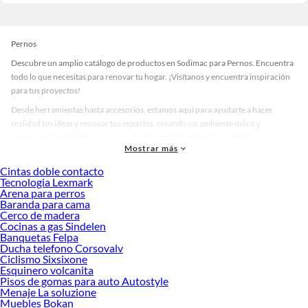
Pernos
Descubre un amplio catálogo de productos en Sodimac para Pernos. Encuentra
todo lo que necesitas para renovar tu hogar. ¡Visítanos y encuentra inspiración
para tus proyectos!
Desde herramientas hasta accesorios, estamos aquí para ayudarte a hacer
realidad tus ideas y renovar tus espacios, creando un ambiente único y
personalizado. Explora nuestra selección de herramientas, materiales y
Mostrar más
accesorios de calidad que te ayudarán a crear un espacio más tú.
Cintas doble contacto
Desde remodelaciones hasta proyectos de decoración, estamos aquí para hacer
Tecnologia Lexmark
tus ideas realidad. ¡Visítanos y encuentra todo lo que tenemos para ofrecerte en
Arena para perros
Pernos!
Baranda para cama
Cerco de madera
Explora la variedad de productos de Pernos en Sodimac
Cocinas a gas Sindelen
Banquetas Felpa
Herramientas, materiales y accesorios de calidad para tus proyectos y
Ducha telefono Corsovalv
renovación de espacios. ¡Visítanos y descubre todo lo que tenemos para
Ciclismo Sixsixone
ofrecerte!
Esquinero volcanita
Pisos de gomas para auto Autostyle
Encuentra una amplia variedad de productos de Pernos en Sodimac. Encuentra
Menaje La soluzione
todo lo necesario para tus proyectos de renovación y decoración. ¡Visítanos y
Muebles Bokan