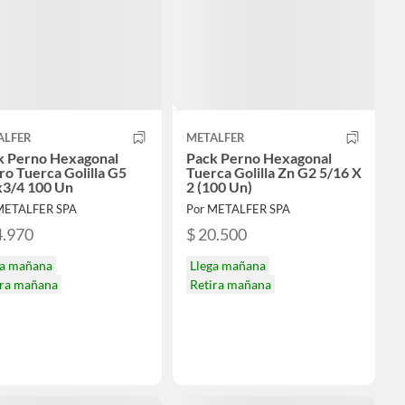
ALFER
METALFER
k Perno Hexagonal
Pack Perno Hexagonal
o Tuerca Golilla G5
Tuerca Golilla Zn G2 5/16 X
x3/4 100 Un
2 (100 Un)
METALFER SPA
Por METALFER SPA
4.970
$ 20.500
ga mañana
Llega mañana
ira mañana
Retira mañana