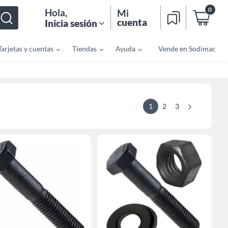
0
Hola
,
Mi
cuenta
Inicia sesión
Tarjetas y cuentas
Tiendas
Ayuda
Vende en Sodimac
1
2
3