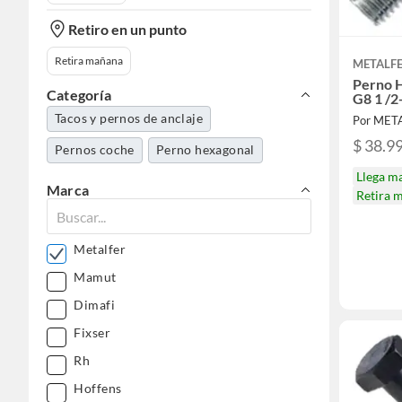
Retiro en un punto
Retira mañana
METALF
Perno 
Categoría
G8 1 /2
Tacos y pernos de anclaje
Por MET
$ 38.9
Pernos coche
Perno hexagonal
Llega m
Marca
Retira 
Metalfer
Mamut
Dimafi
Fixser
Rh
Hoffens