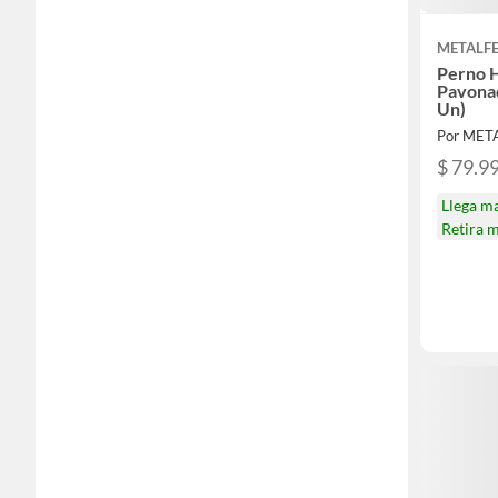
METALF
Perno 
Pavonad
Un)
Por MET
$ 79.9
Llega m
Retira 