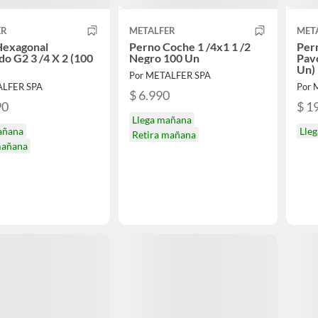
ER
METALFER
MET
Hexagonal
Perno Coche 1 /4x1 1 /2
Per
o G2 3 /4 X 2 (100
Negro 100 Un
Pav
Un)
Por METALFER SPA
ALFER SPA
Por 
$ 6.990
90
$ 1
Llega mañana
añana
Lle
Retira mañana
mañana