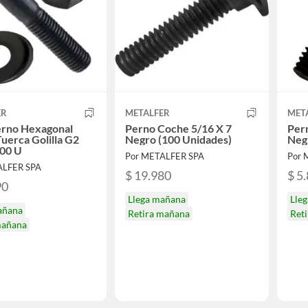
ER
METALFER
MET
erno Hexagonal
Perno Coche 5/16 X 7
Pern
uerca Golilla G2
Negro (100 Unidades)
Neg
100 U
Por METALFER SPA
Por 
ALFER SPA
$ 19.980
$ 5
90
Llega mañana
Lle
añana
Retira mañana
Ret
mañana