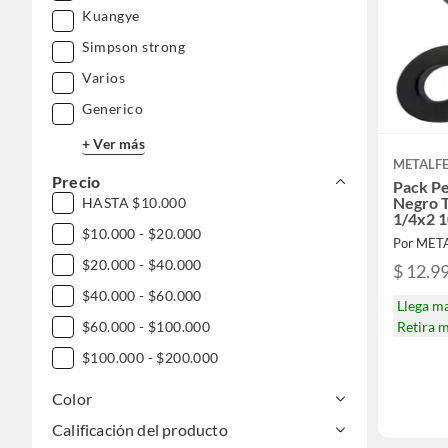
Kuangye
Simpson strong
Varios
Generico
+ Ver más
METALF
Precio
Pack P
Negro T
HASTA $10.000
1/4x2 
$10.000 - $20.000
Por MET
$20.000 - $40.000
$ 12.9
$40.000 - $60.000
Llega m
$60.000 - $100.000
Retira 
$100.000 - $200.000
Color
Calificación del producto