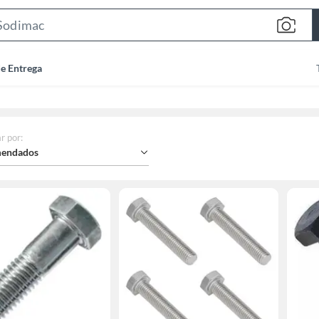
Search
Bar
de Entrega
r por
:
endados