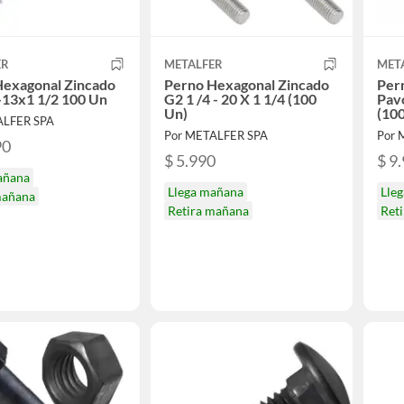
ER
METALFER
MET
Hexagonal Zincado
Perno Hexagonal Zincado
Per
-13x1 1/2 100 Un
G2 1 /4 - 20 X 1 1/4 (100
Pav
Un)
(10
ALFER SPA
Por METALFER SPA
Por 
90
$ 5.990
$ 9
añana
Llega mañana
Lle
mañana
Retira mañana
Ret