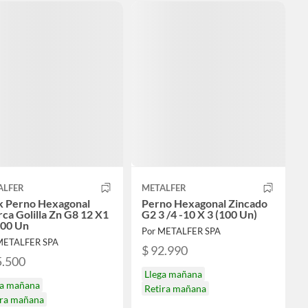
ALFER
METALFER
k Perno Hexagonal
Perno Hexagonal Zincado
ca Golilla Zn G8 12 X1
G2 3 /4 -10 X 3 (100 Un)
100 Un
Por METALFER SPA
METALFER SPA
$ 92.990
5.500
Llega mañana
ga mañana
Retira mañana
ira mañana