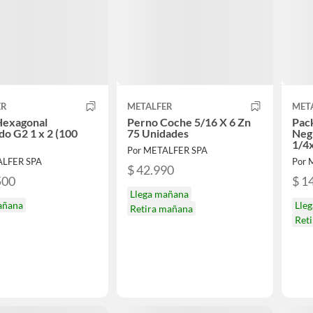
ER
METALFER
MET
Hexagonal
Perno Coche 5/16 X 6 Zn
Pac
o G2 1 x 2 (100
75 Unidades
Negr
1/4
Por METALFER SPA
ALFER SPA
Por 
$ 42.990
500
$ 1
Llega mañana
añana
Lle
Retira mañana
Ret