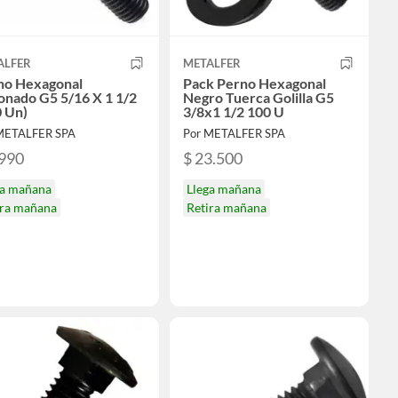
ALFER
METALFER
no Hexagonal
Pack Perno Hexagonal
onado G5 5/16 X 1 1/2
Negro Tuerca Golilla G5
0 Un)
3/8x1 1/2 100 U
METALFER SPA
Por METALFER SPA
.990
$ 23.500
ga mañana
Llega mañana
ira mañana
Retira mañana