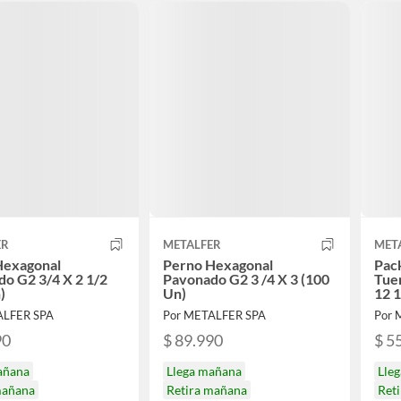
ER
METALFER
MET
Hexagonal
Perno Hexagonal
Pac
o G2 3/4 X 2 1/2
Pavonado G2 3 /4 X 3 (100
Tuer
)
Un)
12 
ALFER SPA
Por METALFER SPA
Por 
90
$ 89.990
$ 5
añana
Llega mañana
Lle
mañana
Retira mañana
Ret