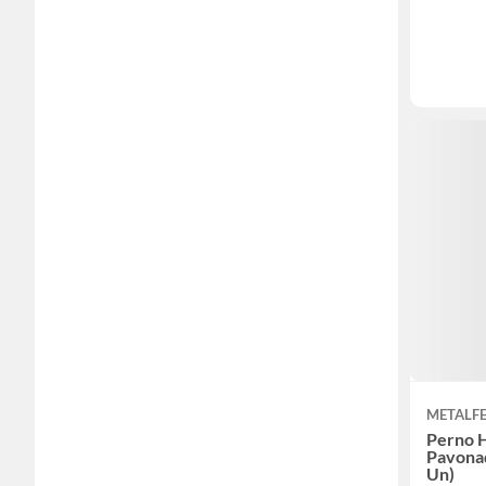
METALF
Perno 
Pavonad
Un)