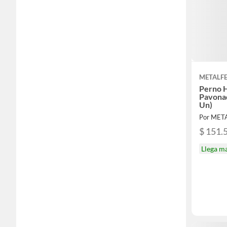
METALF
Perno 
Pavonad
Un)
Por MET
$ 151.
Llega m