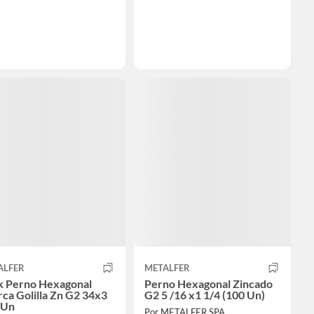
ALFER
METALFER
k Perno Hexagonal
Perno Hexagonal Zincado
ca Golilla Zn G2 34x3
G2 5 /16 x1 1/4 (100 Un)
 Un
Por METALFER SPA