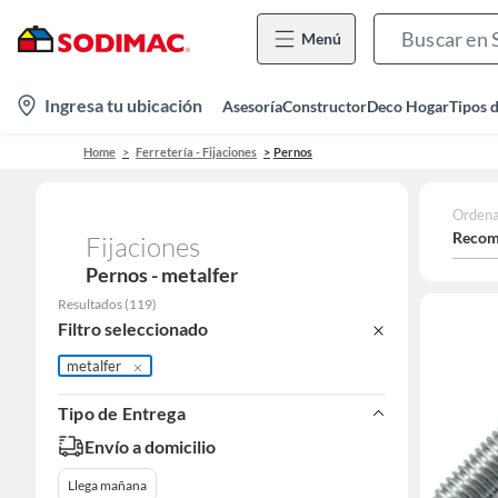
Menú
location-
Ingresa tu ubicación
Asesoría
Constructor
Deco Hogar
Tipos 
icon
Home
Ferretería - Fijaciones
Pernos
Ordena
Recom
Fijaciones
Pernos - metalfer
Resultados
(
119
)
Filtro seleccionado
metalfer
Tipo de Entrega
Envío a domicilio
Llega mañana