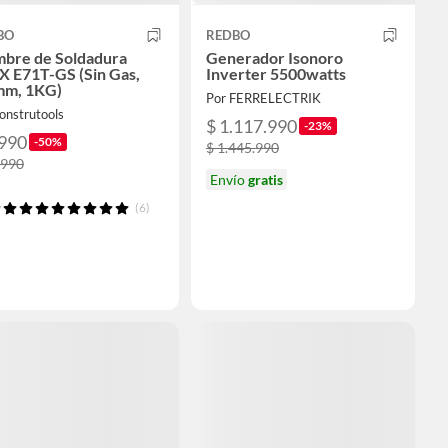
BO
REDBO
mbre de Soldadura
Generador Isonoro
X E71T-GS (Sin Gas,
Inverter 5500watts
mm, 1KG)
Por FERRELECTRIK
onstrutools
$ 1.117.990
-23%
.990
-50%
$ 1.445.990
.990
Envío
gratis
(6)