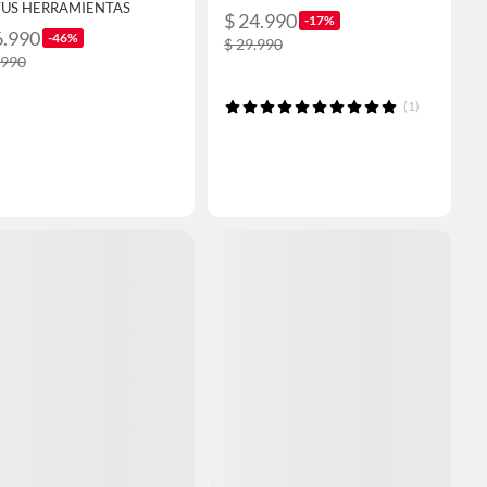
TUS HERRAMIENTAS
$ 24.990
-17%
6.990
-46%
$ 29.990
.990
(1)