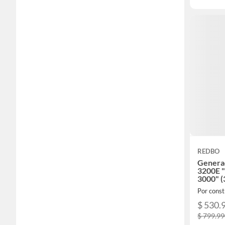
REDBO
Generad
3200E 
3000" (
Eléctri
Por const
$ 530.
$ 799.9