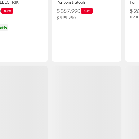
RELECTRIK
Por construtools
Por 
0
$ 857.990
$ 2
-53%
-14%
$ 999.990
$ 49
atis