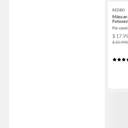
REDBO
Máscara
Fotosen
Por const
$ 17.9
$ 25.990