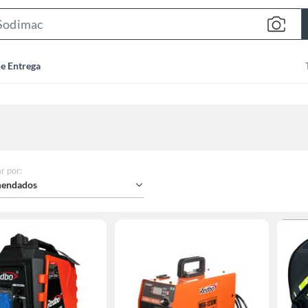
Search
Bar
de Entrega
r por
:
endados