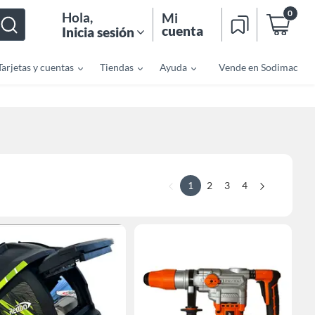
0
Hola
,
Mi
cuenta
Inicia sesión
Tarjetas y cuentas
Tiendas
Ayuda
Vende en Sodimac
1
2
3
4