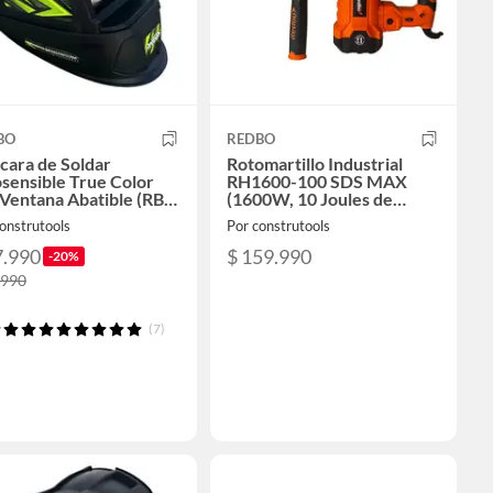
BO
REDBO
cara de Soldar
Rotomartillo Industrial
sensible True Color
RH1600-100 SDS MAX
Ventana Abatible (RB-
(1600W, 10 Joules de
0TC-2)
Impacto, Kit de
onstrutools
Por construtools
Demolición)
7.990
$ 159.990
-20%
.990
(7)