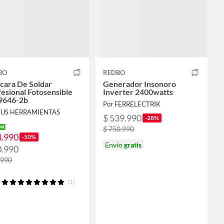
BO
REDBO
cara De Soldar
Generador Insonoro
esional Fotosensible
Inverter 2400watts
646-2b
Por FERRELECTRIK
TUS HERRAMIENTAS
$ 539.990
-28%
$ 750.990
4.990
-50%
Envío
gratis
0.990
.990
(1)