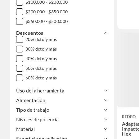
$100.000 - $200.000
$200.000 - $350.000
$350.000 - $500.000
$500.000 - $1.000.000
Descuentos
20% dcto y más
DESDE $1.000.000
30% dcto y más
40% dcto y más
50% dcto y más
60% dcto y más
Uso de la herramienta
Alimentación
Tipo de trabajo
REDBO
Niveles de potencia
Adapta
Impacto
Material
Hex
Superficie de aplicación