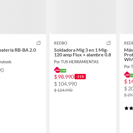
REDBO
RED
atería RB-BA 2.0
Soldadora Mig 3 en 1 Mig-
Más
120 amp Flux + alambre 0.8
Prof
Wh9
rutools
Por TUS HERRAMIENTAS
Por 
90
$ 98.990
-21%
$ 1
$ 104.990
$ 2
$ 124.990
$ 29