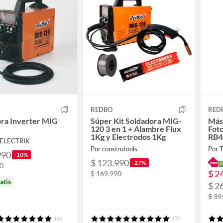
REDBO
RED
ra Inverter MIG
Súper Kit Soldadora MIG-
Más
120 3 en 1 + Alambre Flux
Foto
1Kg y Electrodos 1Kg
RB4
RELECTRIK
Por construtools
Por 
990
-10%
$ 123.990
-27%
90
$ 2
$ 169.990
atis
$ 2
$ 39
(6)
(7)