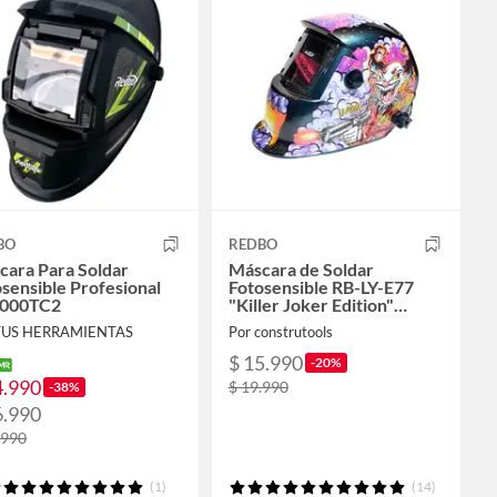
BO
REDBO
cara Para Soldar
Máscara de Soldar
sensible Profesional
Fotosensible RB-LY-E77
000TC2
"Killer Joker Edition"
(Automática, DIN 9-13,
TUS HERRAMIENTAS
Por construtools
Diseño Especial)
$ 15.990
-20%
4.990
$ 19.990
-38%
6.990
.990
(1)
(14)