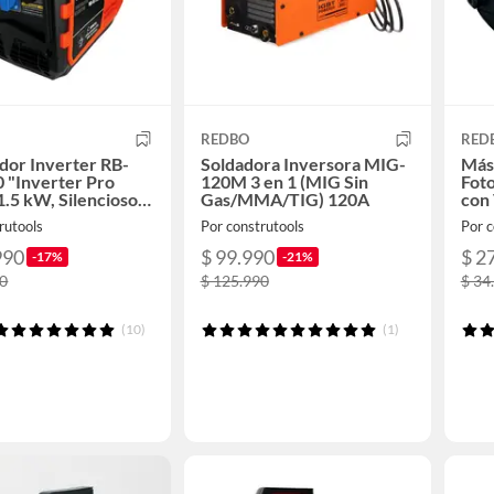
REDBO
RED
dor Inverter RB-
Soldadora Inversora MIG-
Más
 "Inverter Pro
120M 3 en 1 (MIG Sin
Foto
1.5 kW, Silencioso,
Gas/MMA/TIG) 120A
con 
ra Electrónica)
400
rutools
Por construtools
Por c
990
$ 99.990
$ 2
-17%
-21%
90
$ 125.990
$ 34
(10)
(1)