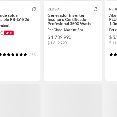
REDBO
RED
 de soldar
Generador Inverter
Ala
sible RB-LY-E26
Insonoro Certificado
FLU
Profesional 3500 Watts
1.0
rutools
Por Global Machine Spa
Por c
90
-31%
$ 1.739.990
$ 5
$ 1.849.990
$ 11
(597)