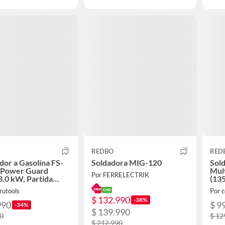
REDBO
RED
or a Gasolina FS-
Soldadora MIG-120
Sold
"Power Guard
Mul
Por FERRELECTRIK
3.0 kW, Partida
(135
ca + Sistema ATS)
/ M
rutools
Por c
$ 132.990
-38%
990
$ 9
-34%
$ 139.990
90
$ 12
$ 212.990