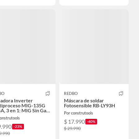
BO
REDBO
adora Inverter
Máscara de soldar
tiproceso MIG-135G
Fotosensible RB-LY93H
A, 3 en 1: MIG Sin Gas
Por construtools
MA / LIFT TIG)
onstrutools
$ 17.990
-40%
9.990
-23%
$ 29.990
9.990