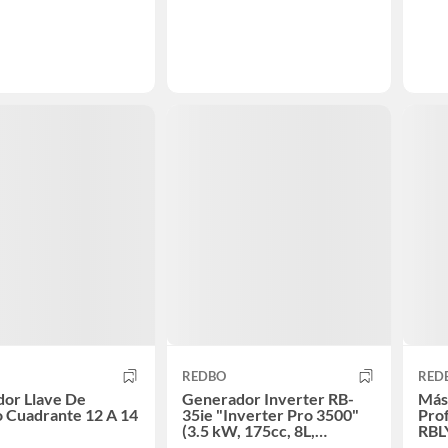
REDBO
RED
dor Llave De
Generador Inverter RB-
Más
 Cuadrante 12 A 14
35ie "Inverter Pro 3500"
Prof
(3.5 kW, 175cc, 8L,
RBL
Silencioso)