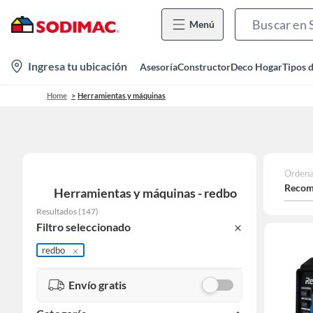
Menú
location-
Ingresa tu ubicación
Asesoría
Constructor
Deco Hogar
Tipos 
icon
Home
Herramientas y máquinas
Ordena
Recom
Herramientas y máquinas - redbo
Resultados
(
147
)
Filtro seleccionado
redbo
Envío gratis