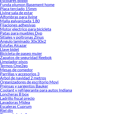
Escolares Boppi
Explora la variedad de productos de Basureros y Papeleros en Sodimac
Funda plumon Basement home
Placa terciado 15mm
Herramientas, materiales y accesorios de calidad para tus proyectos y
Living sala de estar
renovación de espacios. ¡Visítanos y descubre todo lo que tenemos para
Alfombras para living
ofrecerte!
Malla galvanizada 1.80
Fijaciones adhesivas
Encuentra una amplia variedad de productos de Basureros y Papeleros en
Motor electrico para bicicleta
Sodimac. Encuentra todo lo necesario para tus proyectos de renovación y
Patas para muebles Dvp
decoración. ¡Visítanos y haz tus ideas realidad!
Sitiales y poltronas Zinus
Angulo laminado 30x30x2
Estufas Alcazar
Llave bidet
Bicicleta de paseo mujer
Zapatos de seguridad Reebok
Limpiador pisos
Termos One2go
Mesas de comedor
Parrillas y accesorios 3
Arbol de navidad 2 metros
Organizadores de escritorio Movi
Prensas y sargentos Bauker
Coolant y refrigerante para autos Indiana
Loncheras B box
Ladrillo fiscal precio
Lavadoras Midea
Escaleras Cuprum
Riel din