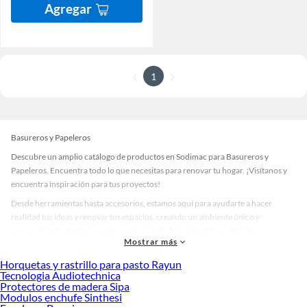
Agregar
1
Basureros y Papeleros
Descubre un amplio catálogo de productos en Sodimac para Basureros y
Papeleros. Encuentra todo lo que necesitas para renovar tu hogar. ¡Visítanos y
encuentra inspiración para tus proyectos!
Desde herramientas hasta accesorios, estamos aquí para ayudarte a hacer
realidad tus ideas y renovar tus espacios, creando un ambiente único y
personalizado. Explora nuestra selección de herramientas, materiales y
Mostrar más
accesorios de calidad que te ayudarán a crear un espacio más tú.
Horquetas y rastrillo para pasto Rayun
Desde remodelaciones hasta proyectos de decoración, estamos aquí para hacer
Tecnologia Audiotechnica
tus ideas realidad. ¡Visítanos y encuentra todo lo que tenemos para ofrecerte en
Protectores de madera Sipa
Basureros y Papeleros!
Modulos enchufe Sinthesi