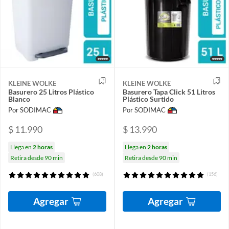
KLEINE WOLKE
KLEINE WOLKE
Basurero 25 Litros Plástico
Basurero Tapa Click 51 Litros
Blanco
Plástico Surtido
Por SODIMAC
Por SODIMAC
$ 11.990
$ 13.990
Llega en
2 horas
Llega en
2 horas
Retira desde 90 min
Retira desde 90 min
(608)
(156)
Agregar
Agregar