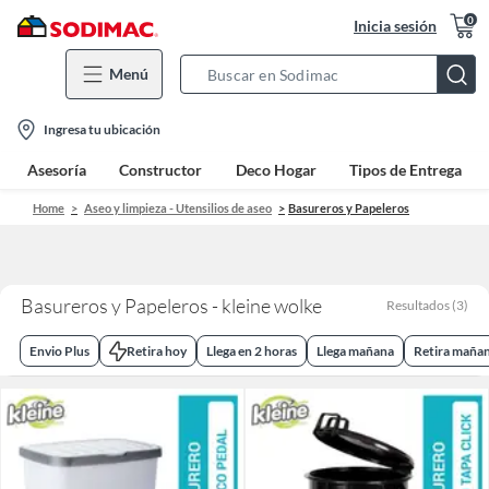
0
Inicia sesión
Menú
Search
Bar
location-
Ingresa tu ubicación
icon
Asesoría
Constructor
Deco Hogar
Tipos de Entrega
Home
Aseo y limpieza - Utensilios de aseo
Basureros y Papeleros
Basureros y Papeleros - kleine wolke
Resultados
(
3
)
Envio Plus
Retira hoy
Llega en 2 horas
Llega mañana
Retira maña