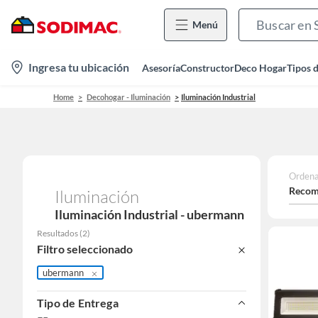
Menú
location-
Ingresa tu ubicación
Asesoría
Constructor
Deco Hogar
Tipos 
icon
Home
Decohogar - Iluminación
Iluminación Industrial
Ordena
Recom
Iluminación
Iluminación Industrial - ubermann
Resultados
(
2
)
Filtro seleccionado
ubermann
Tipo de Entrega