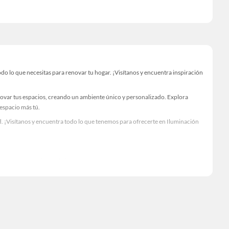
o lo que necesitas para renovar tu hogar. ¡Visítanos y encuentra inspiración
novar tus espacios, creando un ambiente único y personalizado. Explora
 espacio más tú.
. ¡Visítanos y encuentra todo lo que tenemos para ofrecerte en Iluminación
Visítanos y descubre todo lo que tenemos para ofrecerte!
o lo necesario para tus proyectos de renovación y decoración. ¡Visítanos y