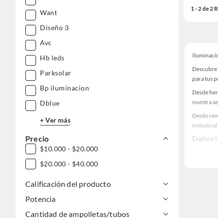
1 - 2 de 2
Want
Diseño 3
Avc
Iluminaci
Hb leds
Descubre 
Parksolar
para tus 
Bp iluminacion
Desde her
nuestra se
Dblue
Desde rem
+ Ver más
Industrial
Precio
Explora 
$10.000 - $20.000
Herramient
$20.000 - $40.000
Encuentra
haz tus id
Calificación del producto
Potencia
Cantidad de ampolletas/tubos