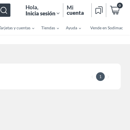
0
Hola
,
Mi
cuenta
Inicia sesión
Tarjetas y cuentas
Tiendas
Ayuda
Vende en Sodimac
1