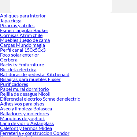
Apliques para interior
Tapa ciega
Pizarras y atriles
Esmeril angular Bauker
Cornisas Atrim chile
Muebles Juego de cama
Carpas Mundo magia
Perfil canal 150x50x3
Foco solar exterior
Gerbera
Racks tv Fmfurniture
Bicicleta electrica
Batidoras de pedestal Kitchenaid
Bisagras para muebles Fixser
Purificadores
Papel mural dormitorio
Rejilla de desague Nicoll
Diferencial electrico Schneider electric
Adhesivos para pisos
Aseo y limpieza Bolaseca
Ralladores y moledores
Maquinas de yoghurt
Lana de vidrio Aislanglass
Calefont y termos Midea
Ferreteria y construccion Condor