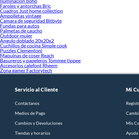
Iluminación boho
Faroles y antorchas Bric
Cuadros Just home collection
Ampolletas vintage
Camara de seguridad Bitbyte
Fundas para autos
Palmetas de caucho
Outdoor mujer
Angulo doblado 20x20x2
Cuchillos de cocina Simple cook
Puzzles Clementoni
Maquinas de coser Reach
Basureros y papeleros Tommee tippee
Accesorios calefont Rheem
Zona gamer Factorytech
Servicio al Cliente
Mi C
Contáctanos
Regist
Medios de Pago
Cambi
Cambios y Devoluciones
Mis C
Tiendas y horarios
Ayuda