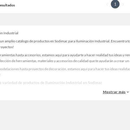
1
 Resultados
ón Industrial
un amplio catálogo de productos en Sodimac para Iluminación Industrial. Encuentra tod
proyectos!
ramientas hasta accesorios, estamos aquí para ayudarte a hacer realidad tus ideas y re
lección de herramientas, materiales y accesorios de calidad que te ayudarán a crear un
odelaciones hasta proyectos de decoración, estamos aquí para hacer tus ideas realidad
!
la variedad de productos de Iluminación Industrial en Sodimac
as, materiales y accesorios de calidad para tus proyectos y renovación de espacios. ¡
Mostrar más
 una amplia variedad de productos de Iluminación Industrial en Sodimac. Encuentra tod
eas realidad!