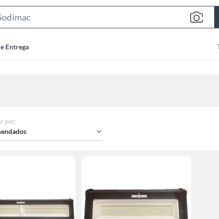
Search
Bar
de Entrega
r por
:
endados