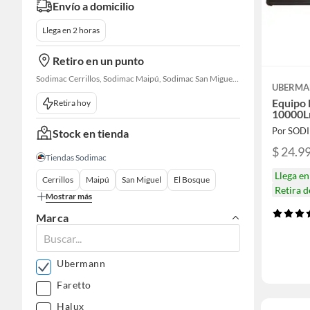
Envío a domicilio
Llega en 2 horas
Retiro en un punto
Sodimac Cerrillos, Sodimac Maipú, Sodimac San Miguel, Sodimac El Bosque, Sodimac San Bernardo, Sodimac Talagante, Sodimac San Fernando
UBERM
Equipo
Retira hoy
10000L
Por SOD
Stock en tienda
$ 24.9
Tiendas Sodimac
Llega e
Cerrillos
Maipú
San Miguel
El Bosque
Retira 
Mostrar más
Marca
Ubermann
Faretto
Halux