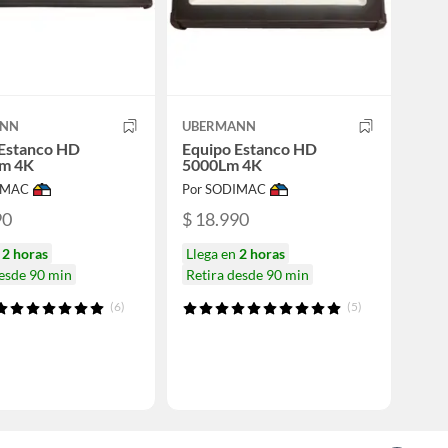
ANN
UBERMANN
 Estanco HD
Equipo Estanco HD
m 4K
5000Lm 4K
IMAC
Por SODIMAC
90
$ 18.990
n
2 horas
Llega en
2 horas
desde 90 min
Retira desde 90 min
(6)
(5)