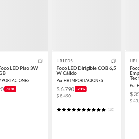
HB LEDS
HB L
Foco LED Piso 3W
Foco LED Dirigible COB 6,5
Foc
RGB
W Cálido
Emp
Tec
IMPORTACIONES
Por HB IMPORTACIONES
Por 
90
$ 6.790
-20%
-20%
$ 3
$ 8.490
$ 43
(10)