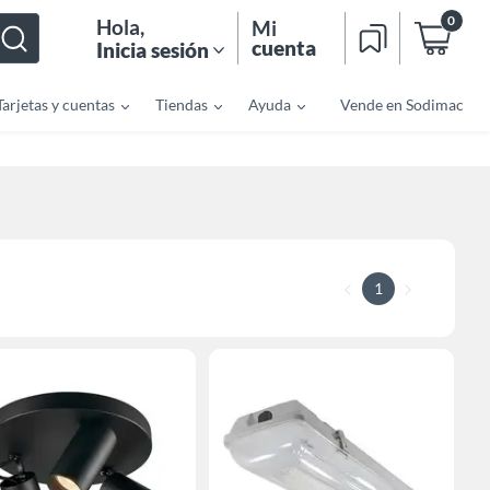
0
Hola
,
Mi
cuenta
Inicia sesión
Tarjetas y cuentas
Tiendas
Ayuda
Vende en Sodimac
1