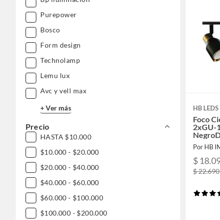
Purepower
Bosco
Form design
Technolamp
Lemu lux
Avc y vell max
+ Ver más
HB LEDS
Foco Ci
Precio
2xGU-1
NegroD
HASTA $10.000
Ampoll
Por HB 
$10.000 - $20.000
$ 18.0
$20.000 - $40.000
$ 22.690
$40.000 - $60.000
$60.000 - $100.000
$100.000 - $200.000