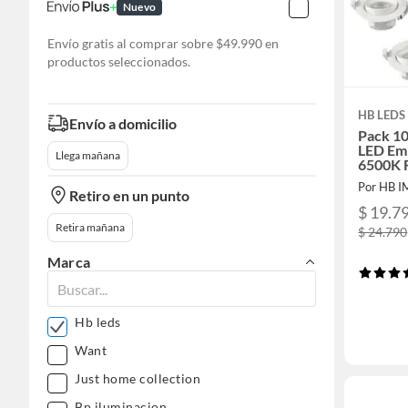
Nuevo
Envío gratis al comprar sobre $49.990 en
productos seleccionados.
HB LEDS
Envío a domicilio
Pack 10
LED Em
Llega mañana
6500K 
Por HB 
Retiro en un punto
$ 19.7
Retira mañana
$ 24.790
Marca
Hb leds
Want
Just home collection
Bp iluminacion