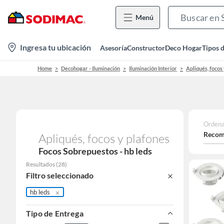
Menú
location-
Ingresa tu ubicación
Asesoría
Constructor
Deco Hogar
Tipos 
icon
Home
Decohogar - Iluminación
Iluminación Interior
Apliqués, focos
Ordena
Recom
Apliqués, focos y plafones
Focos Sobrepuestos - hb leds
Resultados
(
28
)
Filtro seleccionado
hb leds
Tipo de Entrega