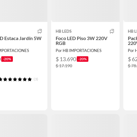
HB LEDS
HB L
D Estaca Jardín 5W
Foco LED Piso 3W 220V
Pac
RGB
220
IMPORTACIONES
Por HB IMPORTACIONES
Por 
0
$ 13.690
$ 6
-20%
-20%
$ 17.190
$ 78
(3)