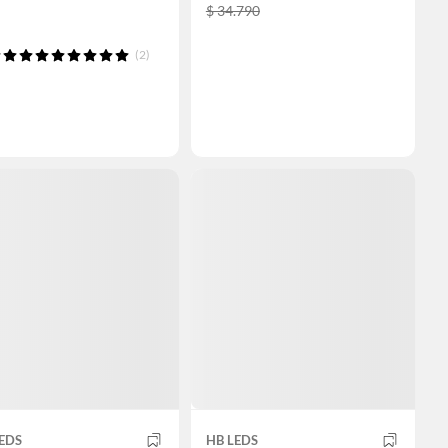
$ 34.790
(2)
EDS
HB LEDS