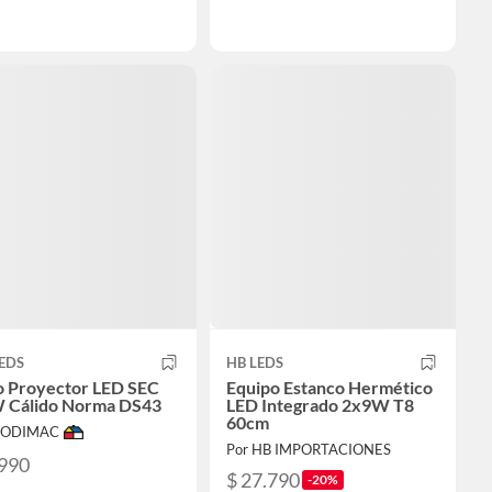
EDS
HB LEDS
o Proyector LED SEC
Equipo Estanco Hermético
 Cálido Norma DS43
LED Integrado 2x9W T8
60cm
 SODIMAC
Por HB IMPORTACIONES
.990
$ 27.790
-20%