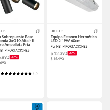
EDS
HB LEDS
o Sobrepuesto Base
Equipo Estanco Hermético
nda 3xG10 Altair III
LED 2 * 9W 60cm
ro Ampolleta Fría
Por HB IMPORTACIONES
HB IMPORTACIONES
$ 12.390
-20%
6.890
-20%
$ 15.490
.690
(10)