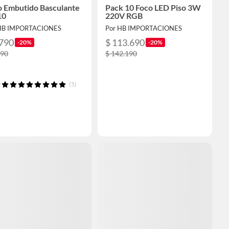
o Embutido Basculante
Pack 10 Foco LED Piso 3W
10
220V RGB
HB IMPORTACIONES
Por HB IMPORTACIONES
.790
$ 113.690
-20%
-20%
490
$ 142.190
(5)