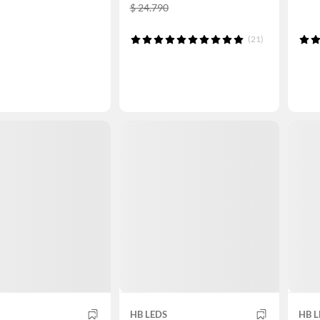
$ 24.790
(21)
HB LEDS
HB L