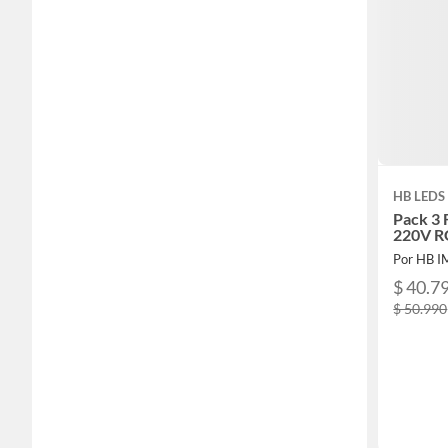
HB LEDS
Pack 3 
220V 
Por HB 
$ 40.7
$ 50.990