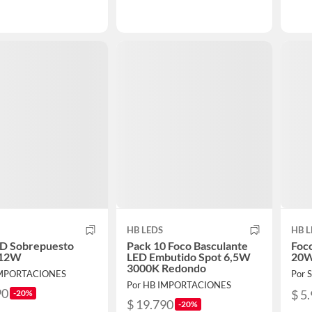
HB LEDS
HB L
ED Sobrepuesto
Pack 10 Foco Basculante
Foc
 12W
LED Embutido Spot 6,5W
20W
3000K Redondo
IMPORTACIONES
Por
Por HB IMPORTACIONES
90
$ 5
-20%
$ 19.790
-20%