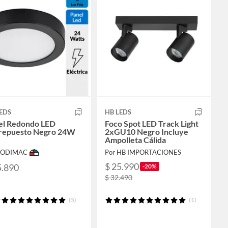
EDS
HB LEDS
el Redondo LED
Foco Spot LED Track Light
repuesto Negro 24W
2xGU10 Negro Incluye
Ampolleta Cálida
 SODIMAC
Por HB IMPORTACIONES
$ 25.990
5.890
-20%
$ 32.490
(5)
(1)