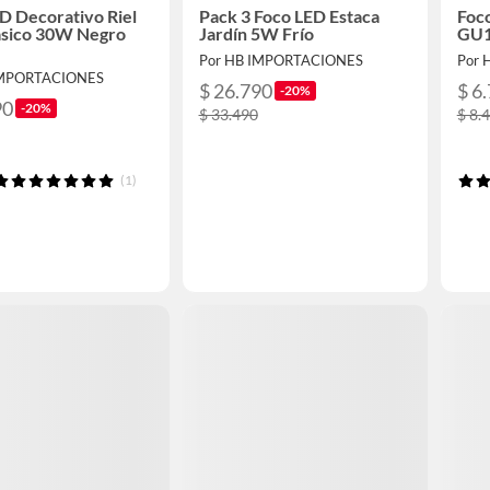
D Decorativo Riel
Pack 3 Foco LED Estaca
Foc
sico 30W Negro
Jardín 5W Frío
GU
Por HB IMPORTACIONES
Por 
IMPORTACIONES
$ 26.790
$ 6
-20%
90
-20%
$ 33.490
$ 8.
(1)