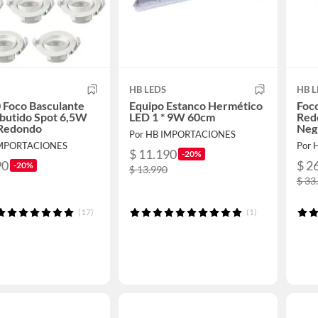
HB LEDS
HB L
 Foco Basculante
Equipo Estanco Hermético
Foc
butido Spot 6,5W
LED 1 * 9W 60cm
Redo
Redondo
Neg
Por HB IMPORTACIONES
IMPORTACIONES
Por 
$ 11.190
-20%
90
$ 2
-20%
$ 13.990
$ 33
(17)
(1)