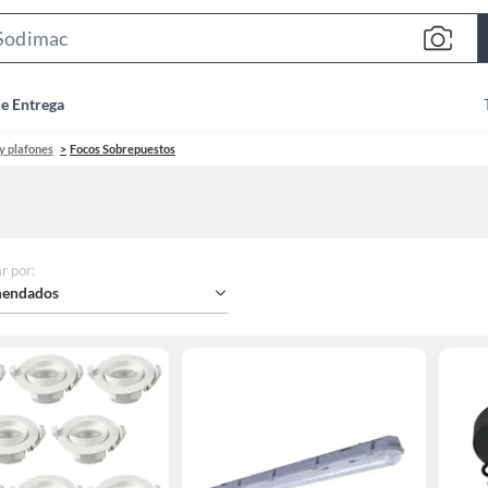
Search
Bar
de Entrega
 y plafones
Focos Sobrepuestos
r por
:
endados