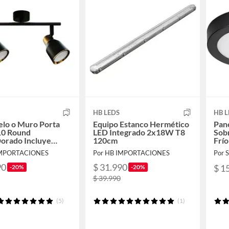
HB LEDS
HB L
elo o Muro Porta
Equipo Estanco Hermético
Pan
0 Round
LED Integrado 2x18W T8
Sob
orado Incluye
120cm
Frío
eta
IMPORTACIONES
Por HB IMPORTACIONES
Por
90
$ 31.990
$ 1
-20%
-20%
$ 39.990
(5)
(1)