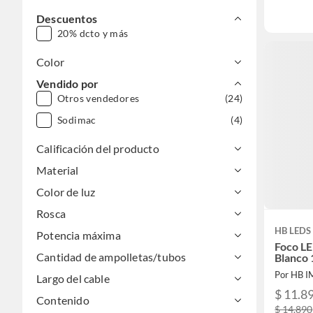
Descuentos
20% dcto y más
Color
Vendido por
Otros vendedores
(24)
Sodimac
(4)
Calificación del producto
Material
Color de luz
Rosca
HB LEDS
Potencia máxima
Foco L
Cantidad de ampolletas/tubos
Blanco
Por HB 
Largo del cable
$ 11.8
Contenido
$ 14.890