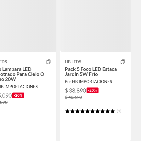
EDS
HB LEDS
o Lampara LED
Pack 5 Foco LED Estaca
otrado Para Cielo O
Jardín 5W Frío
ho 20W
Por HB IMPORTACIONES
HB IMPORTACIONES
$ 38.890
-20%
5.090
-20%
$ 48.690
.890
(1)