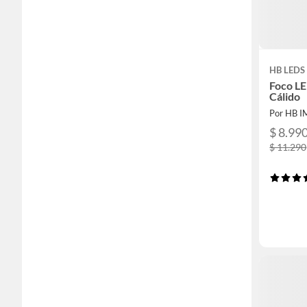
HB LEDS
Foco LE
Cálido
Por HB 
$ 8.99
$ 11.290