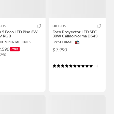
EDS
HB LEDS
k 5 Foco LED Piso 3W
Foco Proyector LED SEC
V RGB
30W Cálido Norma DS43
HB IMPORTACIONES
Por SODIMAC
2.590
$ 7.990
-20%
.290
(2)