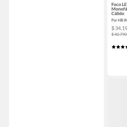
Foco LE
Monofá
Cálido
Por HB 
$ 34.1
$ 42.790