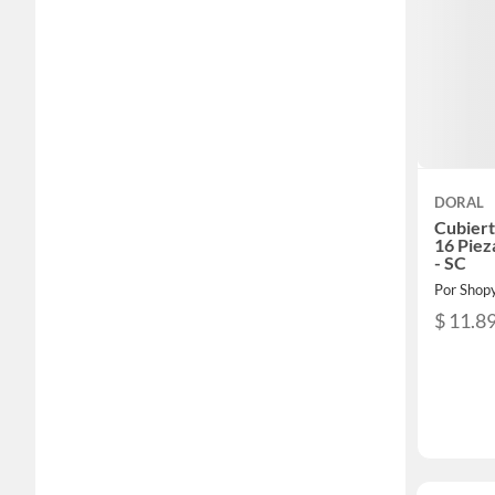
DORAL
Cubiert
16 Piez
- SC
Por Shop
$ 11.8