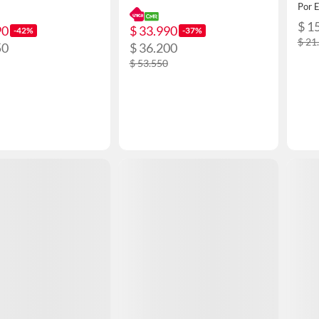
Por 
$ 1
90
$ 33.990
-42%
-37%
$ 21
50
$ 36.200
$ 53.550