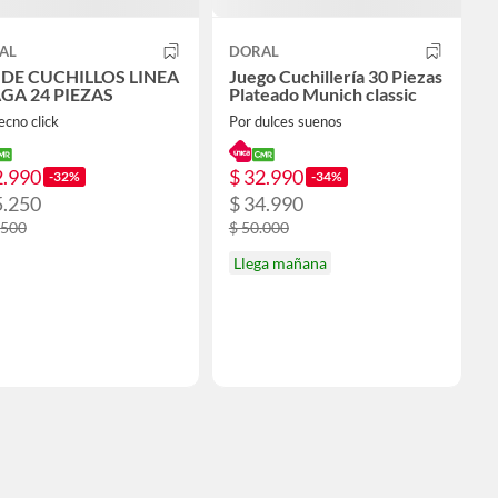
AL
DORAL
 DE CUCHILLOS LINEA
Juego Cuchillería 30 Piezas
GA 24 PIEZAS
Plateado Munich classic
ecno click
Por dulces suenos
2.990
$ 32.990
-32%
-34%
5.250
$ 34.990
.500
$ 50.000
Llega mañana