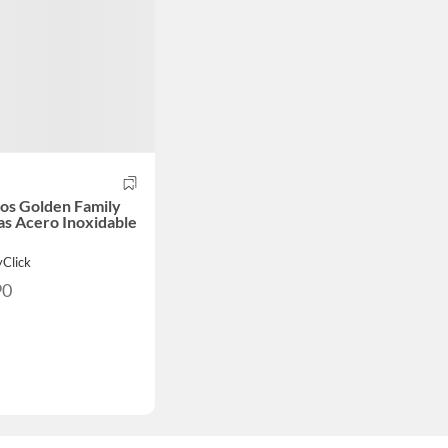
os Golden Family
as Acero Inoxidable
yClick
90