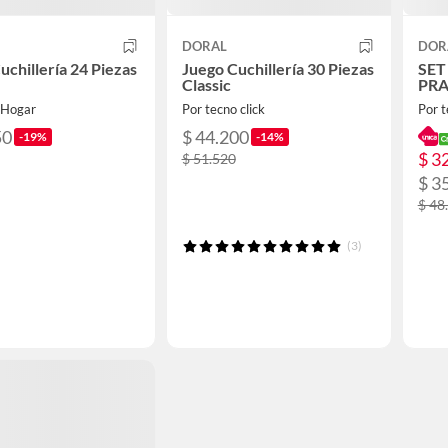
DORAL
DOR
uchillería 24 Piezas
Juego Cuchillería 30 Piezas
SET
Classic
PRA
rHogar
Por tecno click
Por t
50
$ 44.200
-19%
-14%
$ 3
$ 51.520
$ 3
$ 48
(3)