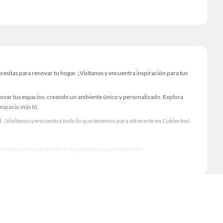
sitas para renovar tu hogar. ¡Visítanos y encuentra inspiración para tus
novar tus espacios, creando un ambiente único y personalizado. Explora
 espacio más tú.
. ¡Visítanos y encuentra todo lo que tenemos para ofrecerte en Cubiertos!
Visítanos y descubre todo lo que tenemos para ofrecerte!
o para tus proyectos de renovación y decoración. ¡Visítanos y haz tus ideas