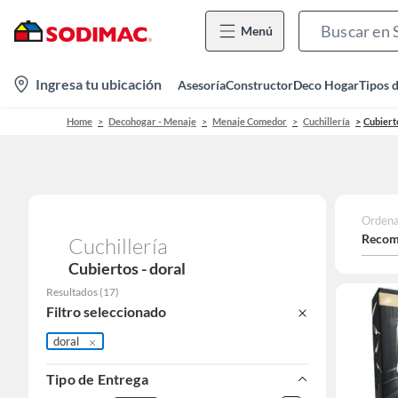
Menú
location-
Ingresa tu ubicación
Asesoría
Constructor
Deco Hogar
Tipos 
icon
Home
Decohogar - Menaje
Menaje Comedor
Cuchillería
Cubiert
Ordena
Recom
Cuchillería
Cubiertos - doral
Resultados
(
17
)
Filtro seleccionado
doral
Tipo de Entrega