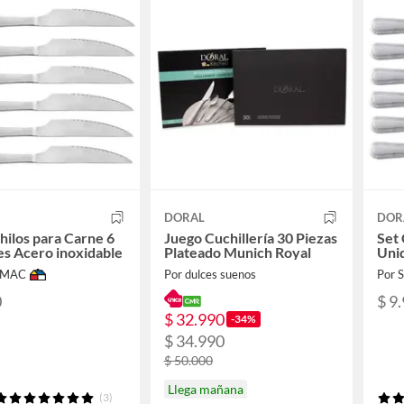
DORAL
DOR
hilos para Carne 6
Juego Cuchillería 30 Piezas
Set 
s Acero inoxidable
Plateado Munich Royal
Uni
IMAC
Por dulces suenos
Por
0
$ 9
$ 32.990
-34%
$ 34.990
$ 50.000
Llega mañana
(3)