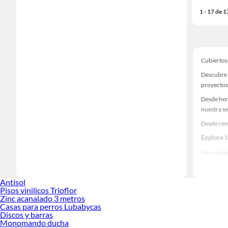
1 - 17 de 
Cubiertos
Descubre 
proyectos
Desde her
nuestra se
Desde rem
Explora 
Herramient
Encuentra
realidad!
Antisol
Pisos vinilicos Trioflor
Zinc acanalado 3 metros
Casas para perros Lubabycas
Discos y barras
Monomando ducha