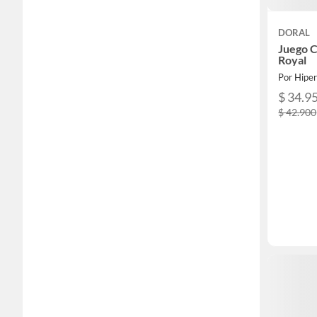
DORAL
Juego C
Royal
Por Hipe
$ 34.9
$ 42.900