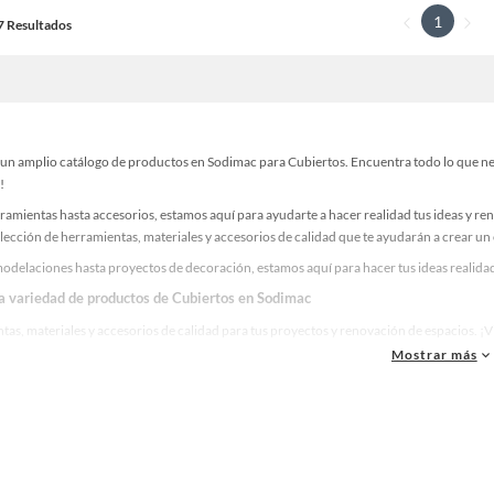
1
17 Resultados
un amplio catálogo de productos en Sodimac para Cubiertos. Encuentra todo lo que nece
!
ramientas hasta accesorios, estamos aquí para ayudarte a hacer realidad tus ideas y re
lección de herramientas, materiales y accesorios de calidad que te ayudarán a crear un
odelaciones hasta proyectos de decoración, estamos aquí para hacer tus ideas realidad
la variedad de productos de Cubiertos en Sodimac
as, materiales y accesorios de calidad para tus proyectos y renovación de espacios. ¡
Mostrar más
 una amplia variedad de productos de Cubiertos en Sodimac. Encuentra todo lo necesari