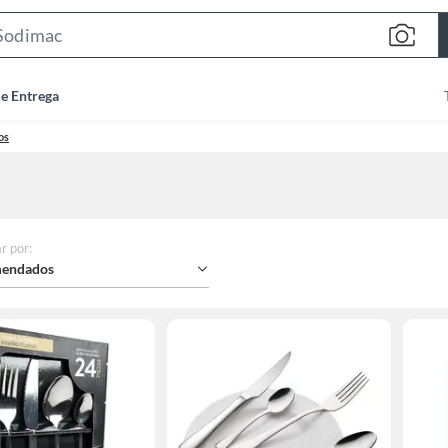
Search
Bar
de Entrega
os
r por
:
endados