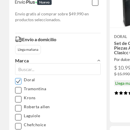
Nuevo
Envío gratis al comprar sobre $49.990 en
productos seleccionados.
DORAL
Envío a domicilio
Set de 
Piezas 
Llega mañana
Clasicc
Por dulce
Marca
$ 10.9
$ 15.990
Doral
Llega m
Tramontina
Krons
Roberta allen
Laguiole
Chefchoice