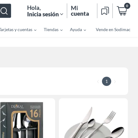
0
Hola
,
Mi
cuenta
Inicia sesión
Tarjetas y cuentas
Tiendas
Ayuda
Vende en Sodimac
1