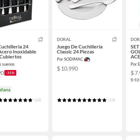
DORAL
DOR
Cuchilleria 24
Juego De Cuchillería
SET
Acero Inoxidable
Classic 24 Piezas
GOL
 Cubiertos
ACE
Por SODIMAC
PCS
s suenos
Por 
$ 10.990
90
$ 7
-31%
$ 12
añana
(26)
(14)