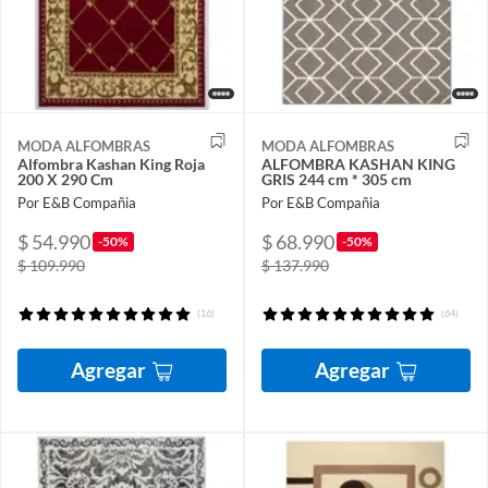
MODA ALFOMBRAS
MODA ALFOMBRAS
Alfombra Kashan King Roja
ALFOMBRA KASHAN KING
200 X 290 Cm
GRIS 244 cm * 305 cm
Por E&B Compañia
Por E&B Compañia
$ 54.990
$ 68.990
-50%
-50%
$ 109.990
$ 137.990
(16)
(64)
Agregar
Agregar