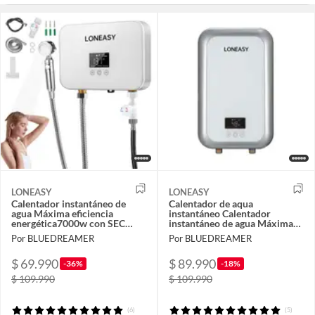
LONEASY
LONEASY
Calentador instantáneo de
Calentador de aqua
agua Máxima eficiencia
instantáneo Calentador
energética7000w con SEC
instantáneo de agua Máxima
Calentador Agua InstantÃneo
eficiencia energética con SEC
Por BLUEDREAMER
Por BLUEDREAMER
$ 69.990
$ 89.990
-36%
-18%
$ 109.990
$ 109.990
(6)
(5)