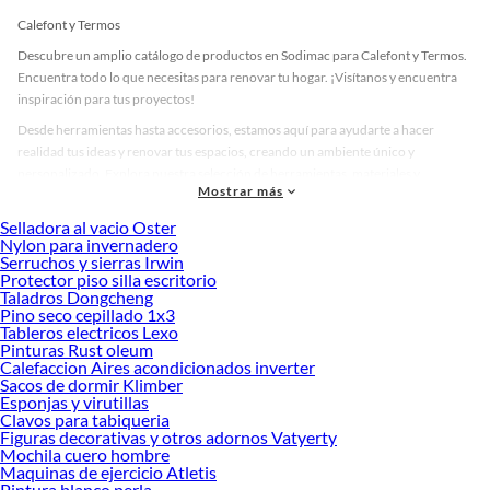
Calefont y Termos
Descubre un amplio catálogo de productos en Sodimac para Calefont y Termos.
Encuentra todo lo que necesitas para renovar tu hogar. ¡Visítanos y encuentra
inspiración para tus proyectos!
Desde herramientas hasta accesorios, estamos aquí para ayudarte a hacer
realidad tus ideas y renovar tus espacios, creando un ambiente único y
personalizado. Explora nuestra selección de herramientas, materiales y
Mostrar más
accesorios de calidad que te ayudarán a crear un espacio más tú.
Selladora al vacio Oster
Desde remodelaciones hasta proyectos de decoración, estamos aquí para hacer
Nylon para invernadero
tus ideas realidad. ¡Visítanos y encuentra todo lo que tenemos para ofrecerte en
Serruchos y sierras Irwin
Calefont y Termos!
Protector piso silla escritorio
Taladros Dongcheng
Explora la variedad de productos de Calefont y Termos en Sodimac
Pino seco cepillado 1x3
Tableros electricos Lexo
Herramientas, materiales y accesorios de calidad para tus proyectos y
Pinturas Rust oleum
renovación de espacios. ¡Visítanos y descubre todo lo que tenemos para
Calefaccion Aires acondicionados inverter
ofrecerte!
Sacos de dormir Klimber
Esponjas y virutillas
Encuentra una amplia variedad de productos de Calefont y Termos en Sodimac.
Clavos para tabiqueria
Encuentra todo lo necesario para tus proyectos de renovación y decoración.
Figuras decorativas y otros adornos Vatyerty
¡Visítanos y haz tus ideas realidad!
Mochila cuero hombre
Maquinas de ejercicio Atletis
Pintura blanco perla