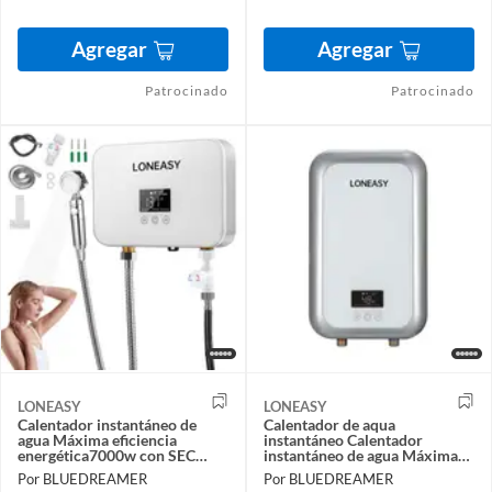
Agregar
Agregar
Patrocinado
Patrocinado
LONEASY
LONEASY
Calentador instantáneo de
Calentador de aqua
agua Máxima eficiencia
instantáneo Calentador
energética7000w con SEC
instantáneo de agua Máxima
Calentador Agua InstantÃneo
eficiencia energética con SEC
Por BLUEDREAMER
Por BLUEDREAMER