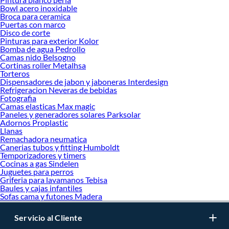
Bowl acero inoxidable
Broca para ceramica
Puertas con marco
Disco de corte
Pinturas para exterior Kolor
Bomba de agua Pedrollo
Camas nido Belsogno
Cortinas roller Metalhsa
Torteros
Dispensadores de jabon y jaboneras Interdesign
Refrigeracion Neveras de bebidas
Fotografia
Camas elasticas Max magic
Paneles y generadores solares Parksolar
Adornos Proplastic
Llanas
Remachadora neumatica
Canerias tubos y fitting Humboldt
Temporizadores y timers
Cocinas a gas Sindelen
Juguetes para perros
Griferia para lavamanos Tebisa
Baules y cajas infantiles
Sofas cama y futones Madera
Servicio al Cliente