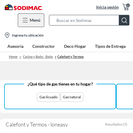
0
Inicia sesión
Menú
Search
Bar
location-
Ingresa tu ubicación
icon
Asesoría
Constructor
Deco Hogar
Tipos de Entrega
Home
Cocina y Baño - Baño
Calefont y Termos
¿Qué tipo de gas tienes en tu hogar?
Gas licuado
Gas natural
Calefont y Termos - loneasy
Resultados
(
5
)