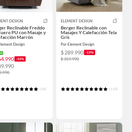
MENT DESIGN
ELEMENT DESIGN
ger Reclinable Freddo
Berger Reclinable con
Cuero PU con Masaje y
Masajes Y Calefacción Tela
efacción Marrón
Gris
Element Design
Por Element Design
$ 289.990
-19%
64.990
$ 359.990
-34%
89.990
9.990
(14)
(110)