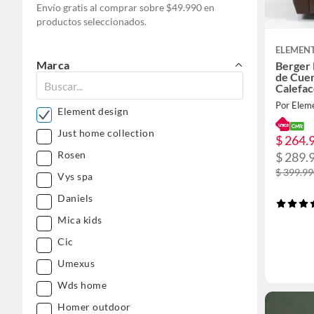
Envío gratis al comprar sobre $49.990 en
productos seleccionados.
ELEMENT
Marca
Berger 
de Cuer
Calefa
Por Elem
Element design
Just home collection
$ 264.
Rosen
$ 289.
$ 399.9
Vys spa
Daniels
Mica kids
Cic
Umexus
Wds home
Homer outdoor