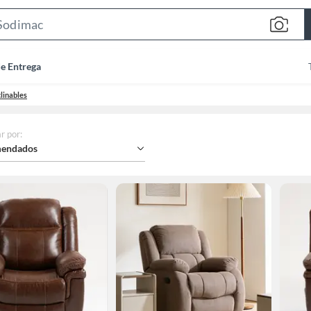
Search
Bar
de Entrega
linables
r por
:
endados