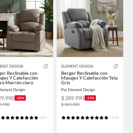
MENT DESIGN
ELEMENT DESIGN
er Reclinable con
Berger Reclinable con
jes Y Calefacción
Masajes Y Calefacción Tela
ro Marrón claro
Gris
Element Design
Por Element Design
29.990
$ 289.990
-28%
-19%
9.990
$ 359.990
(31)
(110)