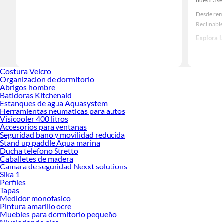
nuestra se
Desde rem
Reclinabl
Explora 
Herramient
Encuentra
Costura Velcro
haz tus id
Organizacion de dormitorio
Abrigos hombre
Batidoras Kitchenaid
Estanques de agua Aquasystem
Herramientas neumaticas para autos
Visicooler 400 litros
Accesorios para ventanas
Seguridad bano y movilidad reducida
Stand up paddle Aqua marina
Ducha telefono Stretto
Caballetes de madera
Camara de seguridad Nexxt solutions
Sika 1
Perfiles
Tapas
Medidor monofasico
Pintura amarillo ocre
Muebles para dormitorio pequeño
Nivelador de piso