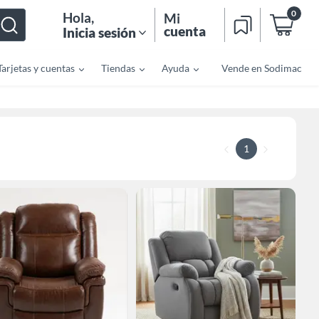
0
Hola
,
Mi
cuenta
Inicia sesión
Tarjetas y cuentas
Tiendas
Ayuda
Vende en Sodimac
1