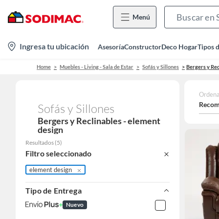
Menú
location-
Ingresa tu ubicación
Asesoría
Constructor
Deco Hogar
Tipos 
icon
Home
Muebles - Living - Sala de Estar
Sofás y Sillones
Bergers y Rec
Ordena
Recom
Sofás y Sillones
Bergers y Reclinables - element
design
Resultados
(
5
)
Filtro seleccionado
element design
Tipo de Entrega
Nuevo