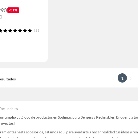
990
-31%
90
(11)
1
 Resultados
 Reclinables
un amplio catálogo de productos en Sodimac para Bergers y Reclinables. Encuentra todo
proyectos!
ramientas hasta accesorios, estamos aquí para ayudarte a hacer realidad tus ideas y re