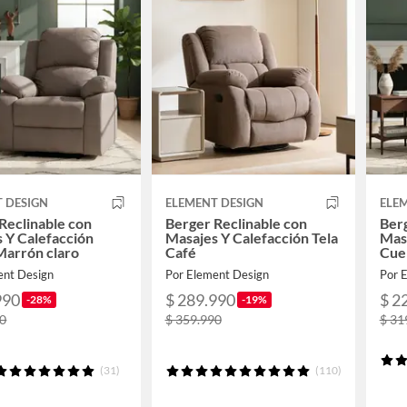
 DESIGN
ELEMENT DESIGN
ELE
Reclinable con
Berger Reclinable con
Berg
 Y Calefacción
Masajes Y Calefacción Tela
Masa
Marrón claro
Café
Cue
ent Design
Por Element Design
Por 
990
$ 289.990
$ 2
-28%
-19%
90
$ 359.990
$ 31
(31)
(110)