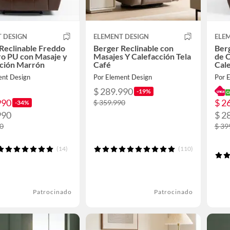
 DESIGN
ELEMENT DESIGN
ELE
Reclinable Freddo
Berger Reclinable con
Ber
o PU con Masaje y
Masajes Y Calefacción Tela
de 
cción Marrón
Café
Cal
ent Design
Por Element Design
Por 
$ 289.990
-19%
990
$ 2
$ 359.990
-34%
990
$ 2
90
$ 39
(14)
(110)
Patrocinado
Patrocinado