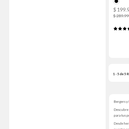
$ 199.
$ 289.9
1 - 5 de 5
Bergers y
Descubre 
para tus 
Desde her