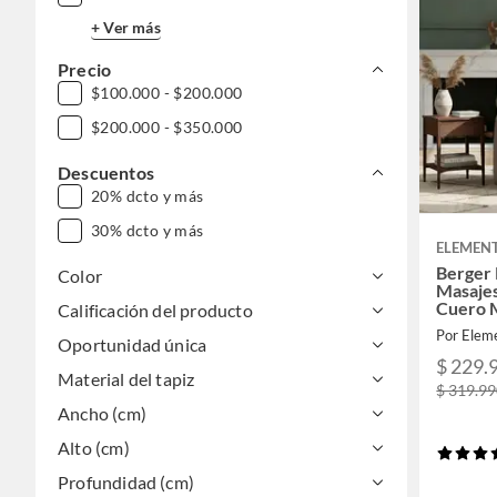
+ Ver más
Precio
$100.000 - $200.000
$200.000 - $350.000
Descuentos
20% dcto y más
30% dcto y más
ELEMENT
Berger 
Color
Masajes
Cuero 
Calificación del producto
Por Elem
Oportunidad única
$ 229.
Material del tapiz
$ 319.9
Ancho (cm)
Alto (cm)
Profundidad (cm)