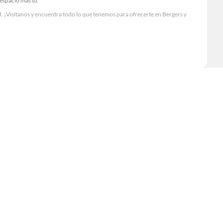
 espacio más tú.
. ¡Visítanos y encuentra todo lo que tenemos para ofrecerte en Bergers y
Visítanos y descubre todo lo que tenemos para ofrecerte!
 lo necesario para tus proyectos de renovación y decoración. ¡Visítanos y