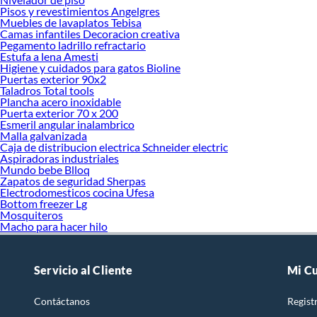
Pisos y revestimientos Angelgres
Muebles de lavaplatos Tebisa
Camas infantiles Decoracion creativa
Pegamento ladrillo refractario
Estufa a lena Amesti
Higiene y cuidados para gatos Bioline
Puertas exterior 90x2
Taladros Total tools
Plancha acero inoxidable
Puerta exterior 70 x 200
Esmeril angular inalambrico
Malla galvanizada
Caja de distribucion electrica Schneider electric
Aspiradoras industriales
Mundo bebe Blloq
Zapatos de seguridad Sherpas
Electrodomesticos cocina Ufesa
Bottom freezer Lg
Mosquiteros
Macho para hacer hilo
Servicio al Cliente
Mi C
Contáctanos
Regist