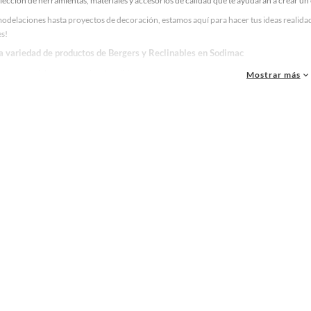
lección de herramientas, materiales y accesorios de calidad que te ayudarán a crear un
odelaciones hasta proyectos de decoración, estamos aquí para hacer tus ideas realidad
es!
la variedad de productos de Bergers y Reclinables en Sodimac
as, materiales y accesorios de calidad para tus proyectos y renovación de espacios. ¡
Mostrar más
 una amplia variedad de productos de Bergers y Reclinables en Sodimac. Encuentra todo
eas realidad!