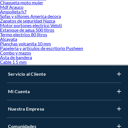
Chaqueta moto mujer
Mdf Arauco
Ampolleta h7
Sofas y sillones America decora
Zapatos de seguridad Nazca
Motor portones electrico Veloti
Estanque de agua 500 litros
Termo electrico 80 litros
Alcayata
Planchas volcanita 10 mm
Papeleria y articulos de escritorio Pusheen
Combo y mazos
Asta de bandera
Cable 1 5 mm
Servicio al Cliente
Mi Cuenta
Nuestra Empresa
Comunidades