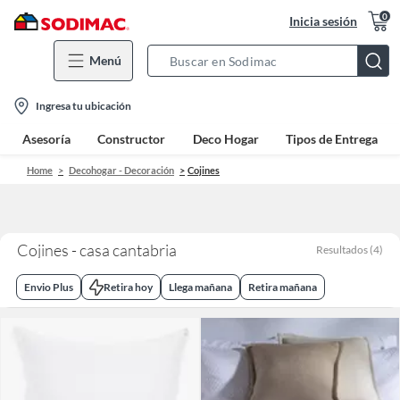
0
Inicia sesión
Menú
Search
Bar
location-
Ingresa tu ubicación
icon
Asesoría
Constructor
Deco Hogar
Tipos de Entrega
Home
Decohogar - Decoración
Cojines
Cojines - casa cantabria
Resultados
(
4
)
Envio Plus
Retira hoy
Llega mañana
Retira mañana