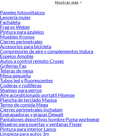
Mostrar más
accesorios de calidad que te ayudarán a crear un espacio más tú.
Paneles fotovoltaicos
Desde remodelaciones hasta proyectos de decoración, estamos aquí para hacer
Lenceria mujer
tus ideas realidad. ¡Visítanos y encuentra todo lo que tenemos para ofrecerte en
Fachaleta
Cojines!
Frag es Weber
Pintura para azulejos
Explora la variedad de productos de Cojines en Sodimac
Muebles Kronos
Cierres perimetrales
Herramientas, materiales y accesorios de calidad para tus proyectos y
Accesorios para bicicleta
renovación de espacios. ¡Visítanos y descubre todo lo que tenemos para
Compresores de aire y complementos Indura
ofrecerte!
Espejos Amoble
Autos a control remoto Crusec
Encuentra una amplia variedad de productos de Cojines en Sodimac. Encuentra
Griferias Fas
todo lo necesario para tus proyectos de renovación y decoración. ¡Visítanos y
Teteras de mesa
haz tus ideas realidad!
Mesa pequeña
Tubos led y fluorescentes
Coderas y rodilleras
Shampo para perros
Aire acondicionado portatil Hisense
Plancha de terciado Masisa
Termo de comida Mega
Cierres perimetrales Inchalam
Engrapadoras y grapas Dewalt
Pantalones deportivos hombre Puma workwear
Bisagras para puertas y ventanas Fixser
Pintura para interior Lanco
Limpieza para autos 3m