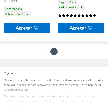
$ 39.990
Llega mañana
Retira desde 90 min
Llega mañana
Retira desde 90 min
(1)
Agregar
Agregar
1
Cojines
Descubre un amplio catálogo de productos en Sodimac para Cojines. Encuentra
todo lo que necesitas para renovar tu hogar. ¡Visítanos y encuentra inspiración
para tus proyectos!
Desde herramientas hasta accesorios, estamos aquí para ayudarte a hacer
realidad tus ideas y renovar tus espacios, creando un ambiente único y
personalizado. Explora nuestra selección de herramientas, materiales y