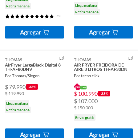
Llega mañana
Retira mañana
Retira mañana
(55)
Agregar
Agregar
THOMAS
THOMAS
AirFryer LargeBlack Digital 8
AIR FRYER FREIDORA DE
TH-AF80DNV
AIRE 3 LITROS TH-AF30DN
Por Thomas/Siegen
Por tecno click
$ 79.990
-33%
$ 100.990
$ 119.990
-33%
$ 107.000
Llega mañana
$ 150.000
Retira mañana
Envío
gratis
Agregar
Agregar