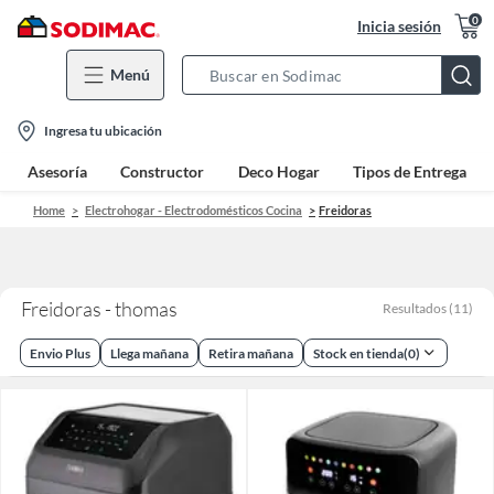
0
Inicia sesión
Menú
Search
Bar
location-
Ingresa tu ubicación
icon
Asesoría
Constructor
Deco Hogar
Tipos de Entrega
Home
Electrohogar - Electrodomésticos Cocina
Freidoras
Freidoras - thomas
Resultados
(
11
)
Envio Plus
Llega mañana
Retira mañana
Stock en tienda
(
0
)