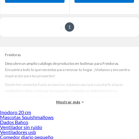
1
Freidoras
Descubre un amplio catálogo de productos en Sodimac para Freidoras.
Encuentra todo lo que necesitas para renovar tu hogar. ¡Visítanos y encuentra
inspiración para tus proyectos!
Desde herramientas hasta accesorios, estamos aquí para ayudarte a hacer
realidad tus ideas y renovar tus espacios, creando un ambiente único y
personalizado. Explora nuestra selección de herramientas, materiales y
Mostrar más
accesorios de calidad que te ayudarán a crear un espacio más tú.
Inodoro 20 cm
Desde remodelaciones hasta proyectos de decoración, estamos aquí para hacer
Mascotas Squishmallows
tus ideas realidad. ¡Visítanos y encuentra todo lo que tenemos para ofrecerte en
Dados Bahco
Freidoras!
Ventilador sin ruido
Ventiladores usb
Explora la variedad de productos de Freidoras en Sodimac
Comedor diario pequeño