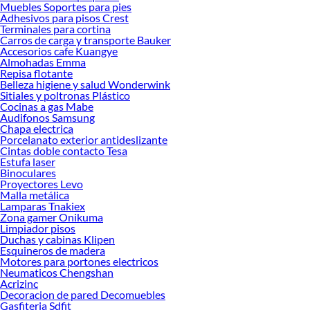
Muebles Soportes para pies
Herramientas, materiales y accesorios de calidad para tus proyectos y
Adhesivos para pisos Crest
renovación de espacios. ¡Visítanos y descubre todo lo que tenemos para
Terminales para cortina
ofrecerte!
Carros de carga y transporte Bauker
Accesorios cafe Kuangye
Encuentra una amplia variedad de productos de Freidoras en Sodimac.
Almohadas Emma
Encuentra todo lo necesario para tus proyectos de renovación y decoración.
Repisa flotante
¡Visítanos y haz tus ideas realidad!
Belleza higiene y salud Wonderwink
Sitiales y poltronas Plástico
Cocinas a gas Mabe
Audifonos Samsung
Chapa electrica
Porcelanato exterior antideslizante
Cintas doble contacto Tesa
Estufa laser
Binoculares
Proyectores Levo
Malla metálica
Lamparas Tnakiex
Zona gamer Onikuma
Limpiador pisos
Duchas y cabinas Klipen
Esquineros de madera
Motores para portones electricos
Neumaticos Chengshan
Acrizinc
Decoracion de pared Decomuebles
Gasfiteria Sdfit