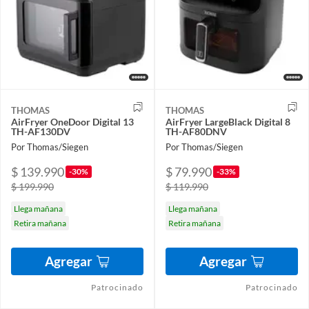
THOMAS
THOMAS
AirFryer OneDoor Digital 13
AirFryer LargeBlack Digital 8
TH-AF130DV
TH-AF80DNV
Por Thomas/Siegen
Por Thomas/Siegen
$ 139.990
$ 79.990
-30%
-33%
$ 199.990
$ 119.990
Llega mañana
Llega mañana
Retira mañana
Retira mañana
Agregar
Agregar
Patrocinado
Patrocinado