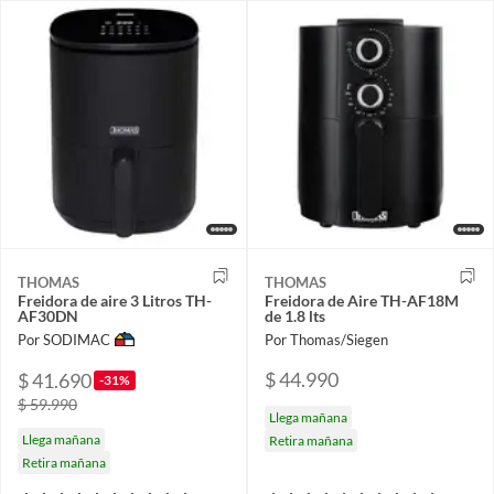
THOMAS
THOMAS
Freidora de aire 3 Litros TH-
Freidora de Aire TH-AF18M
AF30DN
de 1.8 lts
Por SODIMAC
Por Thomas/Siegen
$ 44.990
$ 41.690
-31%
$ 59.990
Llega mañana
Llega mañana
Retira mañana
Retira mañana