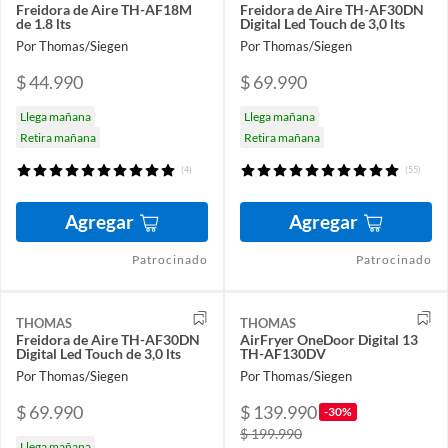
Freidora de Aire TH-AF18M
Freidora de Aire TH-AF30DN
de 1.8 lts
Digital Led Touch de 3,0 lts
Por Thomas/Siegen
Por Thomas/Siegen
$ 44.990
$ 69.990
Llega mañana
Llega mañana
Retira mañana
Retira mañana
(4)
(55)
Agregar
Agregar
Patrocinado
Patrocinado
THOMAS
THOMAS
Freidora de Aire TH-AF30DN
AirFryer OneDoor Digital 13
Digital Led Touch de 3,0 lts
TH-AF130DV
Por Thomas/Siegen
Por Thomas/Siegen
$ 69.990
$ 139.990
-30%
$ 199.990
Llega mañana