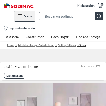
0
Inicia sesión
Menú
Search
Bar
location-
Ingresa tu ubicación
icon
Asesoría
Constructor
Deco Hogar
Tipos de Entrega
Home
Muebles - Living - Sala de Estar
Sofás y Sillones
Sofás
Sofás - latam home
Resultados
(
272
)
Llega mañana