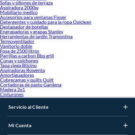
Sofas y sillones de terraza
Aspiradora 2000w
Mobiliario medico
Accesorios para ventanas Fixser
Detergentes y cuidado para la ropa Oxiclean
Destapador de botellas
Engrapadoras y grapas Stanley
Herramientas de jardin Tramontina
Termoventilador
Vanitorio doble
Fosa de 2500 litros
Parrillas a carbon Bbq grill
Cunas y colchones
Tapa ciega Bticino
Aspiradoras Rowenta
Amortiguadores
Cubrecamas y quilts Quilt
Cortadoras de pasto Gardena
Madera 2x1
Cinturones
Servicio al Cliente
Mi Cuenta