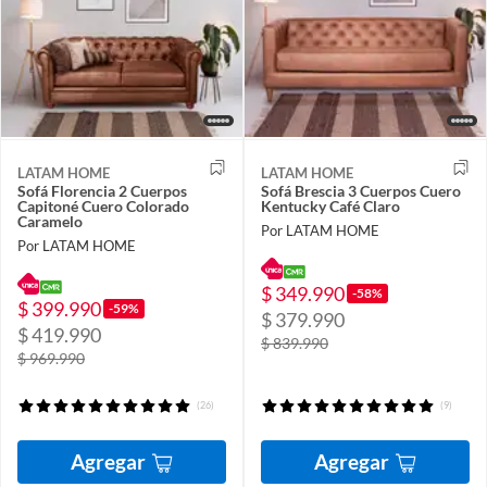
LATAM HOME
LATAM HOME
Sofá Florencia 2 Cuerpos
Sofá Brescia 3 Cuerpos Cuero
Capitoné Cuero Colorado
Kentucky Café Claro
Caramelo
Por LATAM HOME
Por LATAM HOME
$ 349.990
-58%
$ 399.990
-59%
$ 379.990
$ 419.990
$ 839.990
$ 969.990
(26)
(9)
Agregar
Agregar