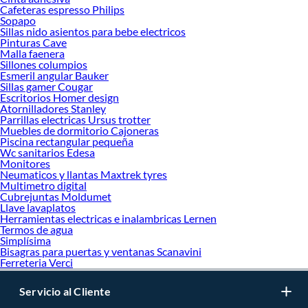
Cafeteras espresso Philips
Sopapo
Sillas nido asientos para bebe electricos
Pinturas Cave
Malla faenera
Sillones columpios
Esmeril angular Bauker
Sillas gamer Cougar
Escritorios Homer design
Atornilladores Stanley
Parrillas electricas Ursus trotter
Muebles de dormitorio Cajoneras
Piscina rectangular pequeña
Wc sanitarios Edesa
Monitores
Neumaticos y llantas Maxtrek tyres
Multimetro digital
Cubrejuntas Moldumet
Llave lavaplatos
Herramientas electricas e inalambricas Lernen
Termos de agua
Simplísima
Bisagras para puertas y ventanas Scanavini
Ferreteria Verci
Servicio al Cliente