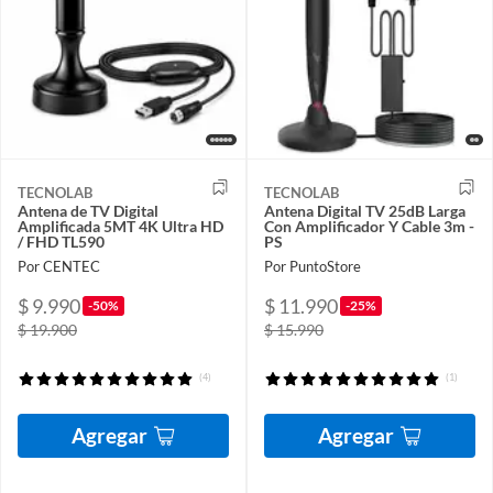
TECNOLAB
TECNOLAB
Antena de TV Digital
Antena Digital TV 25dB Larga
Amplificada 5MT 4K Ultra HD
Con Amplificador Y Cable 3m -
/ FHD TL590
PS
Por CENTEC
Por PuntoStore
$ 9.990
$ 11.990
-50%
-25%
$ 19.900
$ 15.990
(4)
(1)
Agregar
Agregar