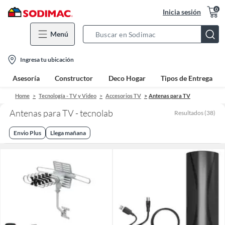
0
Inicia sesión
Menú
Search
Bar
location-
Ingresa tu ubicación
icon
Asesoría
Constructor
Deco Hogar
Tipos de Entrega
Home
Tecnología - TV y Video
Accesorios TV
Antenas para TV
Antenas para TV - tecnolab
Resultados
(
38
)
Envio Plus
Llega mañana