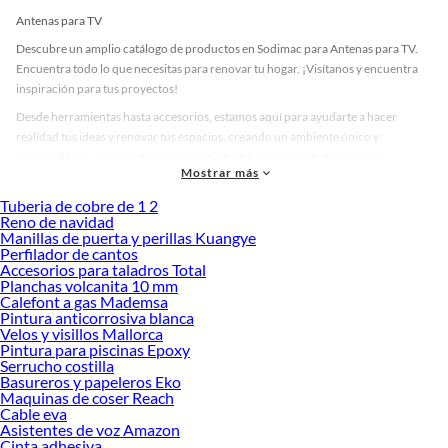
Antenas para TV
Descubre un amplio catálogo de productos en Sodimac para Antenas para TV.
Encuentra todo lo que necesitas para renovar tu hogar. ¡Visítanos y encuentra
inspiración para tus proyectos!
Desde herramientas hasta accesorios, estamos aquí para ayudarte a hacer
realidad tus ideas y renovar tus espacios, creando un ambiente único y
personalizado. Explora nuestra selección de herramientas, materiales y
Mostrar más
accesorios de calidad que te ayudarán a crear un espacio más tú.
Tuberia de cobre de 1 2
Desde remodelaciones hasta proyectos de decoración, estamos aquí para hacer
Reno de navidad
tus ideas realidad. ¡Visítanos y encuentra todo lo que tenemos para ofrecerte en
Manillas de puerta y perillas Kuangye
Antenas para TV!
Perfilador de cantos
Accesorios para taladros Total
Explora la variedad de productos de Antenas para TV en Sodimac
Planchas volcanita 10 mm
Calefont a gas Mademsa
Herramientas, materiales y accesorios de calidad para tus proyectos y
Pintura anticorrosiva blanca
renovación de espacios. ¡Visítanos y descubre todo lo que tenemos para
Velos y visillos Mallorca
ofrecerte!
Pintura para piscinas Epoxy
Serrucho costilla
Encuentra una amplia variedad de productos de Antenas para TV en Sodimac.
Basureros y papeleros Eko
Encuentra todo lo necesario para tus proyectos de renovación y decoración.
Maquinas de coser Reach
¡Visítanos y haz tus ideas realidad!
Cable eva
Asistentes de voz Amazon
Cinta adhesiva