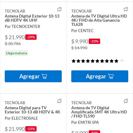
TECNOLAB
TECNOLAB
Antena Digital Exterior 10-13
Antena de TV Digital Ultra HD
dB HDTV 4K UHF
4K/ FHD de Alta Ganancia
TL628
Por TECNOCENTER
Por CENTEC
$ 21.990
-29%
$ 9.990
-33%
$ 30.786
$ 14.990
Llega mañana
(3)
Agregar
Agregar
TECNOLAB
TECNOLAB
Antena Digital para TV
Antena de TV Digital
Exterior 10-13 dB HDTV & 4K
Amplificada 5MT 4K Ultra HD
/ FHD TL590
Por ELECTROSALE
Por EMITRI SPA
$ 21.990
-15%
-50%