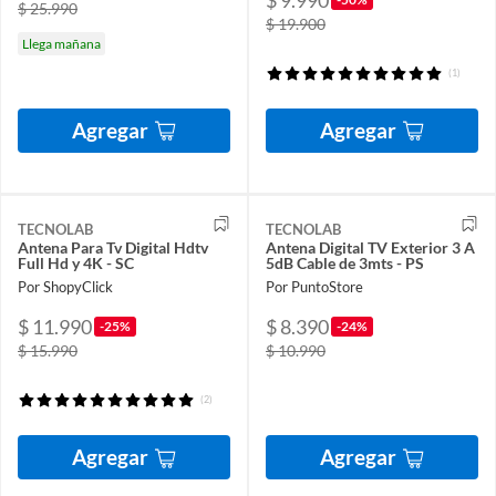
$ 9.990
$ 25.990
$ 19.900
Llega mañana
(1)
Agregar
Agregar
TECNOLAB
TECNOLAB
Antena Para Tv Digital Hdtv
Antena Digital TV Exterior 3 A
Full Hd y 4K - SC
5dB Cable de 3mts - PS
Por ShopyClick
Por PuntoStore
$ 11.990
$ 8.390
-25%
-24%
$ 15.990
$ 10.990
(2)
Agregar
Agregar