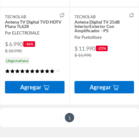
TECNOLAB
TECNOLAB
Antena TV Digital TVD HDTV
Antena Digital TV 25dB
Plana TL628
InteriorExterior Con
Amplificador - PS
Por ELECTROSALE
Por PuntoStore
$ 6.990
-36%
$ 11.990
-25%
$ 10.990
$ 15.990
Llega mañana
(1)
Agregar
Agregar
1