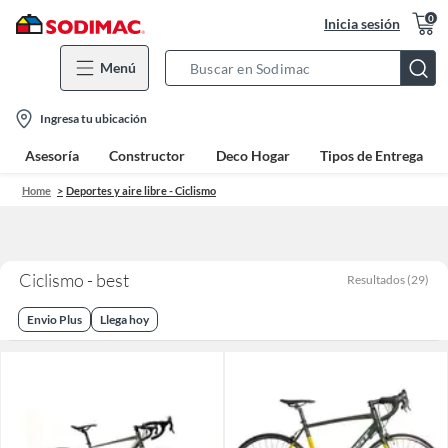
0
Inicia sesión
Menú
Search
Bar
location-
Ingresa tu ubicación
icon
Asesoría
Constructor
Deco Hogar
Tipos de Entrega
Home
Deportes y aire libre - Ciclismo
Ciclismo - best
Resultados
(
29
)
Envio Plus
Llega hoy