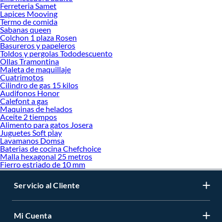
Ferreteria Samet
Lapices Mooving
Termo de comida
Sabanas queen
Colchon 1 plaza Rosen
Basureros y papeleros
Toldos y pergolas Tododescuento
Ollas Tramontina
Maleta de maquillaje
Cuatrimotos
Cilindro de gas 15 kilos
Audifonos Honor
Calefont a gas
Maquinas de helados
Aceite 2 tiempos
Alimento para gatos Josera
Juguetes Soft play
Lavamanos Domsa
Baterias de cocina Chefchoice
Malla hexagonal 25 metros
Fierro estriado de 10 mm
Servicio al Cliente
Mi Cuenta