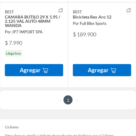
BEST
BEST
CAMARA BUTILO 29 X 1.95 /
Bicicleta Rex Aro 12
2.125 VAL AUTO 48MM
Por Full Bike Sports
WANDA
Por JP7 IMPORT SPA
$ 189.900
$ 7.990
Llega hoy
Agregar
Agregar
1
Ciclismo
Descubre un amplio catálogo de productos en Sodimac para Ciclismo.