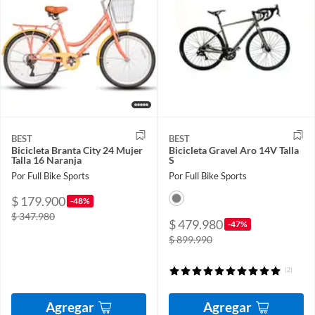
BEST
BEST
Bicicleta Branta City 24 Mujer
Bicicleta Gravel Aro 14V Talla
Talla 16 Naranja
S
Por Full Bike Sports
Por Full Bike Sports
$ 179.900
-48%
$ 347.980
$ 479.980
-47%
$ 899.990
(2)
Agregar
Agregar