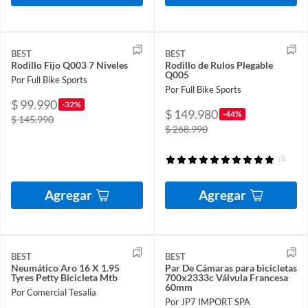
BEST
BEST
Rodillo Fijo Q003 7 Niveles
Rodillo de Rulos Plegable
Q005
Por Full Bike Sports
Por Full Bike Sports
$ 99.990
-32%
$ 149.980
-44%
$ 145.990
$ 268.990
(1)
Agregar
Agregar
BEST
BEST
Neumático Aro 16 X 1.95
Par De Cámaras para bicicletas
Tyres Petty Bicicleta Mtb
700x2333c Válvula Francesa
60mm
Por Comercial Tesalia
Por JP7 IMPORT SPA