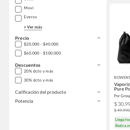
Movi
Everso
+ Ver más
Precio
$20.000 - $40.000
$60.000 - $100.000
Descuentos
20% dcto y más
ROWEN
30% dcto y más
Vaporiz
Pure P
Calificación del producto
Potencia
$ 30.9
$ 49.990
Llega h
Retira 