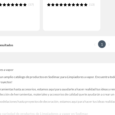
(57)
(13)
1
 Resultados
es a vapor
un amplio catálogo de productos en Sodimac para Limpiadores a vapor. Encuentra todo l
proyectos!
ramientas hasta accesorios, estamos aquí para ayudarte a hacer realidad tus ideas y re
lección de herramientas, materiales y accesorios de calidad que te ayudarán a crear un
odelaciones hasta proyectos de decoración, estamos aquí para hacer tus ideas realidad
la variedad de productos de Limpiadores a vapor en Sodimac