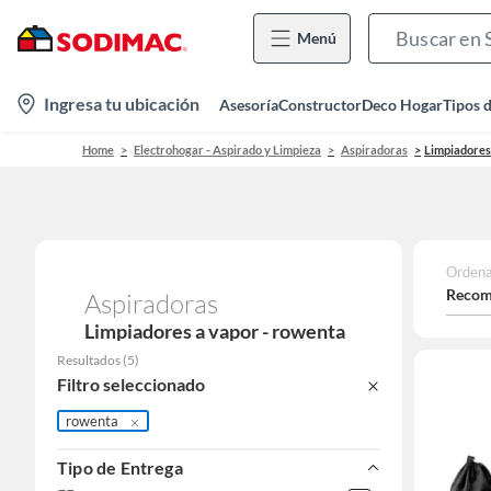
Menú
location-
Ingresa tu ubicación
Asesoría
Constructor
Deco Hogar
Tipos 
icon
Home
Electrohogar - Aspirado y Limpieza
Aspiradoras
Limpiadores
Ordena
Recom
Aspiradoras
Limpiadores a vapor - rowenta
Resultados
(
5
)
Filtro seleccionado
rowenta
Tipo de Entrega