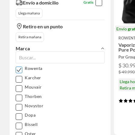
Envío a domicilio
Gratis
Llega mañana
Retiro en un punto
Envío
grat
Retira mañana
ROWEN
Vaporiz
Marca
Pure Po
$ 30.9
Rowenta
$ 49.990
Karcher
Llega h
Mouvair
Retira 
Thorben
Novystor
Dopa
Bissell
Oster