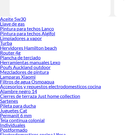
Herramient
Encuentra
Aceite 5w30
haz tus id
Llave de gas
Pintura para techos Lanco
Pintura para techos Algifol
Limpiadores a vapor
Turba
Hervidores Hamilton beach
Router 4g
Plancha de terciado
Herramientas manuales Lexo
Poufs Auckland outdoor
Mezcladores de pintura
Lamparas Xiaomi
Filtros de agua Osmoaqua
Accesorios y repuestos electrodomesticos cocina
Alambre negro 14
Cierres de terraza Just home collection
Sartenes
Pileta para ducha
Juguetes Cat
Permanit 6 mm
Teja continua colonial
Individuales
Postformado
Electrodomesticos cocina Ufesa