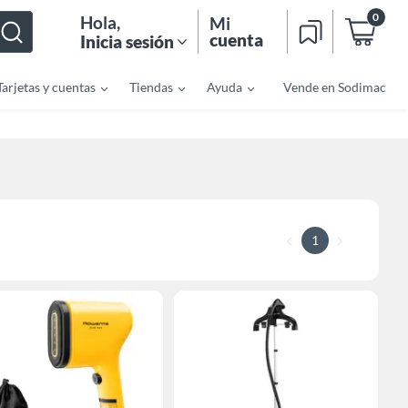
0
Hola
,
Mi
cuenta
Inicia sesión
Tarjetas y cuentas
Tiendas
Ayuda
Vende en Sodimac
1