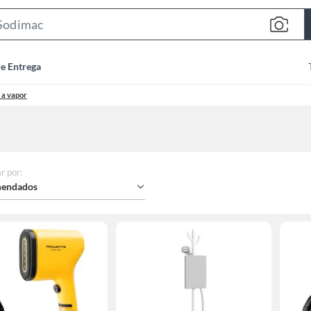
Search
Bar
de Entrega
 a vapor
r por
:
endados