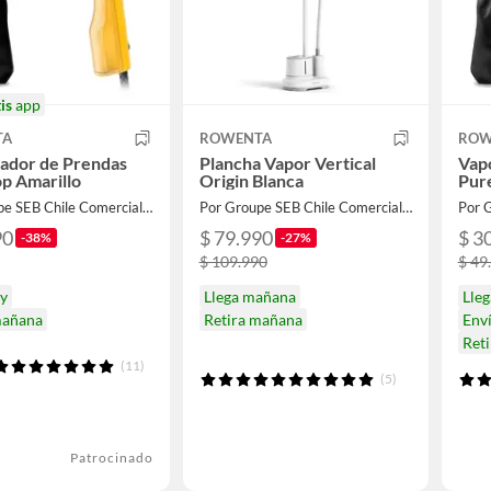
is
app
TA
ROWENTA
ROW
ador de Prendas
Plancha Vapor Vertical
Vap
p Amarillo
Origin Blanca
Pur
Por Groupe SEB Chile Comercial Limitada
Por Groupe SEB Chile Comercial Limitada
90
$ 79.990
$ 3
-38%
-27%
$ 109.990
$ 49
oy
Llega mañana
Lleg
mañana
Retira mañana
Env
Ret
(11)
(5)
Patrocinado