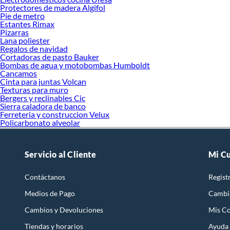
Protectores de madera Algifol
Pie de metro
Estantes Rimax
Pizarras
Lana poliester
Regalos de navidad
Cortadoras de pasto Bauker
Bombas de agua y motobombas Humboldt
Cancamos
Cinta para juntas Volcan
Texturas para muro
Bergers y reclinables Cic
Sierra caladora de banco
Ferreteria y construccion Velux
Policarbonato alveolar
Servicio al Cliente
Mi C
Contáctanos
Regist
Medios de Pago
Cambi
Cambios y Devoluciones
Mis C
Tiendas y horarios
Ayuda