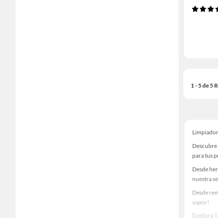
1 - 5 de 5
Limpiador
Descubre 
para tus 
Desde her
nuestra se
Desde rem
vapor!
Explora 