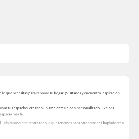
o que necesitas para renovar tu hogar. ¡Visítanos y encuentra inspiración
novar tus espacios, creando un ambiente único y personalizado. Explora
 espacio más tú.
. ¡Visítanos y encuentra todo lo que tenemos para ofrecerte en Limpiadores a