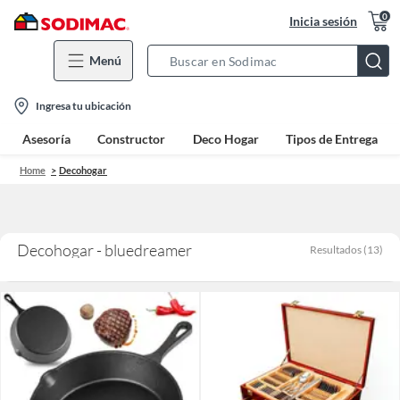
0
Inicia sesión
Menú
Search
Bar
location-
Ingresa tu ubicación
icon
Asesoría
Constructor
Deco Hogar
Tipos de Entrega
Home
Decohogar
Decohogar - bluedreamer
Resultados
(
13
)