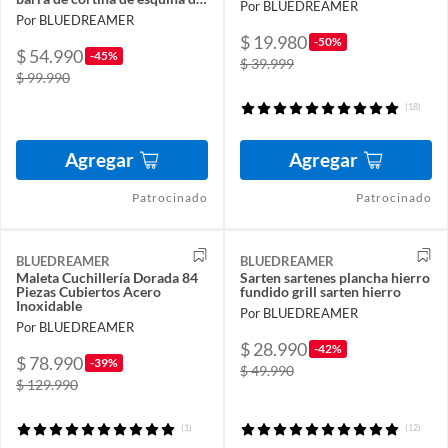
Por BLUEDREAMER
5 pliegues
Por BLUEDREAMER
$ 19.980
-50%
$ 54.990
-45%
$ 39.999
$ 99.990
(18)
Agregar
Agregar
Patrocinado
Patrocinado
BLUEDREAMER
BLUEDREAMER
Maleta Cuchillería Dorada 84
Sarten sartenes plancha hierro
Piezas Cubiertos Acero
fundido grill sarten hierro
Inoxidable
Por BLUEDREAMER
Por BLUEDREAMER
$ 28.990
-42%
$ 78.990
-39%
$ 49.990
$ 129.990
(1)
(12)