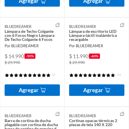
Agregar
Agregar
BLUEDREAMER
BLUEDREAMER
Lámpara de Techo Colgante
Lámpara de escritorio LED
con 6 Focos Negro Lámpara
Lámpara táctil inalámbrica
De Techo Colgante 6 Focos
recargable
Por BLUEDREAMER
Por BLUEDREAMER
$ 14.990
$ 11.990
-50%
-60%
$ 29.990
$ 29.990
(2)
(11)
Agregar
Agregar
BLUEDREAMER
BLUEDREAMER
Barra de cortina de ducha
Cortinas opacas térmicas 2
plegable con cortina de ducha
piezas de tela 140 X 220
barra de cortina de esquina de