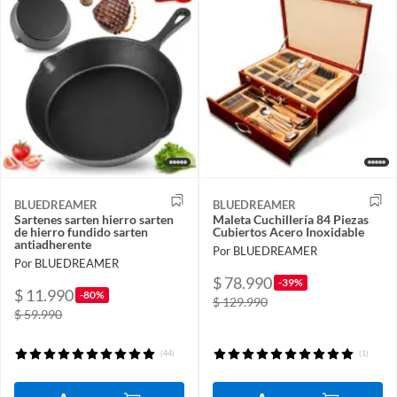
BLUEDREAMER
BLUEDREAMER
Sartenes sarten hierro sarten
Maleta Cuchillería 84 Piezas
de hierro fundido sarten
Cubiertos Acero Inoxidable
antiadherente
Por BLUEDREAMER
Por BLUEDREAMER
$ 78.990
-39%
$ 11.990
-80%
$ 129.990
$ 59.990
(44)
(1)