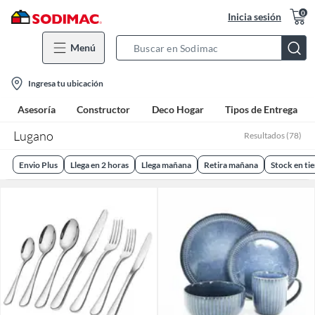
0
Inicia sesión
Menú
Search
Bar
location-
Ingresa tu ubicación
icon
Asesoría
Constructor
Deco Hogar
Tipos de Entrega
Lugano
Resultados
(
78
)
Envio Plus
Llega en 2 horas
Llega mañana
Retira mañana
Stock en ti