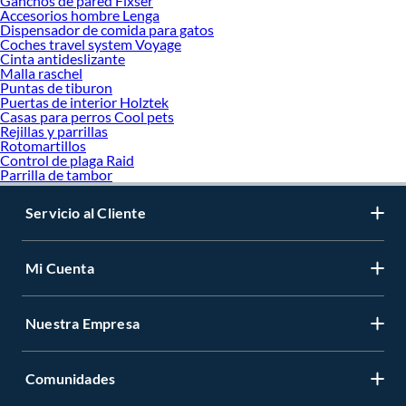
Ganchos de pared Fixser
Accesorios hombre Lenga
Dispensador de comida para gatos
Coches travel system Voyage
Cinta antideslizante
Malla raschel
Puntas de tiburon
Puertas de interior Holztek
Casas para perros Cool pets
Rejillas y parrillas
Rotomartillos
Control de plaga Raid
Parrilla de tambor
Servicio al Cliente
Mi Cuenta
Nuestra Empresa
Comunidades