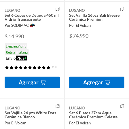
LUGANO
LUGANO
Set 6 Copas de De agua 450 ml
Set Vajilla 16pzs Bali Breeze
Vidrio Transparente
Cerámica Premiun
Por SODIMAC
Por El Volcan
$ 74.990
$ 14.990
Llega mañana
Retira mañana
Envío
Plus
+
(11)
Agregar
Agregar
LUGANO
LUGANO
Set Vajilla 24 pzs White Dots
Set 6 Platos 27cm Aqua
Cerámica Blanco
Cerámica Premium Celeste
Por El Volcan
Por El Volcan