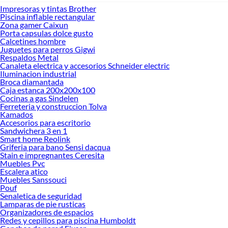
Impresoras y tintas Brother
Piscina inflable rectangular
Zona gamer Caixun
Porta capsulas dolce gusto
Calcetines hombre
Juguetes para perros Gigwi
Respaldos Metal
Canaleta electrica y accesorios Schneider electric
Iluminacion industrial
Broca diamantada
Caja estanca 200x200x100
Cocinas a gas Sindelen
Ferreteria y construccion Tolva
Kamados
Accesorios para escritorio
Sandwichera 3 en 1
Smart home Reolink
Griferia para bano Sensi dacqua
Stain e impregnantes Ceresita
Muebles Pvc
Escalera atico
Muebles Sanssouci
Pouf
Senaletica de seguridad
Lamparas de pie rusticas
Organizadores de espacios
Redes y cepillos para piscina Humboldt