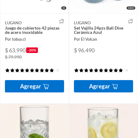
LUGANO
LUGANO
Juego de cubiertos 42 piezas
Set Vajilla 24pzs Bali Dive
de acero inoxidable
Cerámica Azul
Por tobuy.cl
Por El Volcan
$ 63.990
$ 96.490
-20%
$ 79.990
(1)
(1)
Agregar
Agregar