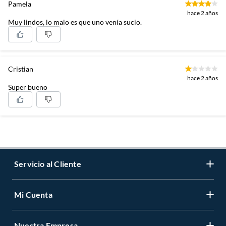
Pamela
hace 2 años
Muy lindos, lo malo es que uno venía sucio.
Cristian
hace 2 años
Super bueno
Servicio al Cliente
Mi Cuenta
Contáctanos
Medios de Pago
Nuestra Empresa
Registrate