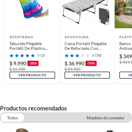
OFERTABKN
AFVENTURA
PLAY
Taburete Plegable
Cama Portatil Plegable
Banco
Portátil De Plástico
De Reforzado Con
Antiva
Retráctil Silla
Colchon Desmontable
65x18
5
(2)
3
(50)
$ 349
$ 419.
$ 9.990
$ 36.990
-38%
-59%
$ 15.990
$ 89.900
VER PRODUCTO
VER PRODUCTO
V
Productos recomendados
Todos
Muebles de comedor
Sillas y Sillones infantiles
Sillas y sillones de terraza