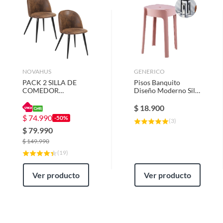
Sillas y sillones de terraza
Pisos y sillas de bar
Muebles
Asientos para Ducha
Reposeras
NOVAHUS
GENERICO
PACK 2 SILLA DE
Pisos Banquito
COMEDOR
Diseño Moderno Silla
NIRVANA
Taburete Asiento
$
18.900
$
74.990
-50%
(
3
)
$
79.990
$
149.990
(
19
)
Ver producto
Ver producto