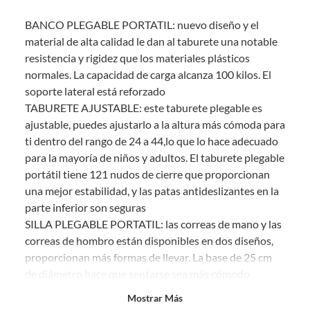
sin uso, tal como te lo entregamos. Ten en cuenta que lo debes haber
BANCO PLEGABLE PORTATIL: nuevo diseño y el
comprado por internet y que hay ciertas categorías que no tienen este
derecho:
material de alta calidad le dan al taburete una notable
resistencia y rigidez que los materiales plásticos
Productos que, por su naturaleza, no puedan ser devueltos,
normales. La capacidad de carga alcanza 100 kilos. El
puedan deteriorarse o caducar con rapidez.
soporte lateral está reforzado
Confeccionados a la medida.
TABURETE AJUSTABLE: este taburete plegable es
De uso personal.
ajustable, puedes ajustarlo a la altura más cómoda para
En sodimac.cl te damos
30 días desde que recibes el producto
. Debe
ti dentro del rango de 24 a 44,lo que lo hace adecuado
estar en perfecto estado, con todas sus etiquetas y sin uso, tal como te lo
para la mayoría de niños y adultos. El taburete plegable
entregamos.
portátil tiene 121 nudos de cierre que proporcionan
Productos digitales que se entregan a través de una descarga
una mejor estabilidad, y las patas antideslizantes en la
electrónica, por ejemplo, cupones de experiencia o programas
parte inferior son seguras
para el computador.
SILLA PLEGABLE PORTATIL: las correas de mano y las
Productos a pedido o confeccionados a medida.
correas de hombro están disponibles en dos diseños,
Productos que han sido informados como imperfectos, usados,
proporcionan más formas de llevar. La base de 25 cm
reparados, abiertos, de segunda selección, remanufacturados o
de diámetro hace que sentarse sea más cómodo
con alguna deficiencia, que sean comprados en esa condición a
un precio reducido.
Abre y extiende: Solo coloca tus dedos en los círculos
Mostrar Más
laterales, gira y extiende a la medida que deseas. Para
Alimentos, bebidas, medicamentos, suplementos alimenticios,