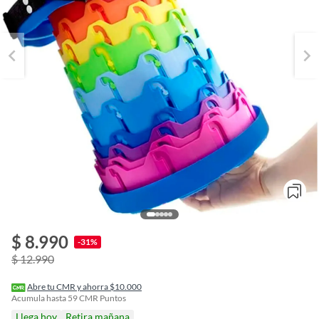
$ 8.990
o
-31%
f
$ 12.990
n
I
r
Abre tu CMR y ahorra $10.000
e
Acumula hasta
59
CMR Puntos
l
Llega hoy
Retira mañana