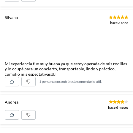
Silvana
hace 3 años
Mi experiencia fue muy buena ya que estoy operada de mis rodillas
y lo ocupé para un concierto, transportable, lindo y práctico,
cumplió mis espectativas👍🏼
1 persona encontró este comentario útil.
Andrea
hace 6 meses