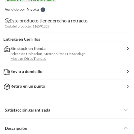
l
e
Vendido por
Nivoka
S
Este producto tiene
derecho a retracto
Cód. del producto: 116591855
Entrega en
Cerrillos
Sin stock en tienda
Seleccion Ubicacion, Metropolitana De Santiago
Mostrar Otras Tiendas
Envío a domicilio
Retiro en un punto
Satisfacción garantizada
Por ley, tienes hasta
10 días para devolver un producto
si te arrepientes
de la compra.
Descripción
Debe estar en perfecto estado, con todas sus etiquetas, sellos intactos y