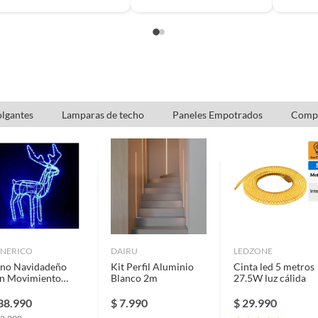
lgantes
Lamparas de techo
Paneles Empotrados
Compl
NERICO
DAIRU
LEDZONE
no Navidadeño
Kit Perfil Aluminio
Cinta led 5 metros
n Movimiento
Blanco 2m
27.5W luz cálida
ervo navidad Luz
D AZUL 120cm
38.990
$
7.990
$
29.990