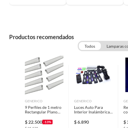
Productos recomendados
Todos
Lamparas co
GENERICO
GENERICO
GE
9 Perfiles de 1 metro
Luces Auto Para
Re
Rectangular Plano
Interior Inalámbrica
co
para Cinta Led (1205)
Con Control Remoto
Ci
LE
$
22.500
$
6.890
$
-13%