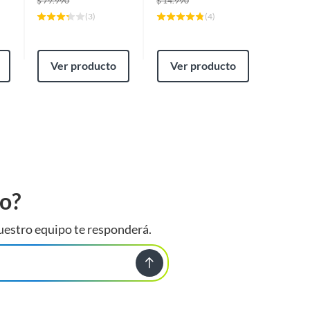
$
79.990
$
14.990
$
10.490
(
3
)
(
4
)
Ver producto
Ver producto
Ver
to?
uestro equipo te responderá.