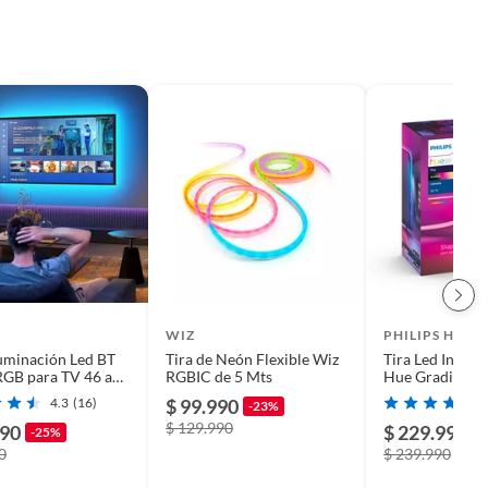
WIZ
PHILIPS HUE
uminación Led BT
Tira de Neón Flexible Wiz
Tira Led Intelig
RGB para TV 46 a
RGBIC de 5 Mts
Hue Gradiente 
55
4.3
(16)
$ 99.990
-23%
$ 129.990
990
$ 229.990
-25%
0
$ 239.990