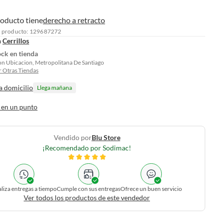
roducto tiene
derecho a retracto
l producto: 129687272
n
Cerrillos
ock en tienda
on Ubicacion, Metropolitana De Santiago
 Otras Tiendas
a domicilio
Llega mañana
 en un punto
Vendido por
Blu Store
¡Recomendado por Sodimac!
liza entregas a tiempo
Cumple con sus entregas
Ofrece un buen servicio
Ver todos los productos de este vendedor