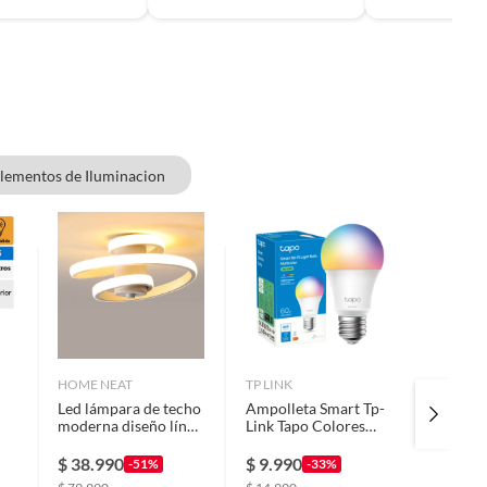
ementos de Iluminacion
HOME NEAT
TP LINK
GENERI
Led lámpara de techo
Ampolleta Smart Tp-
Letra C
moderna diseño línea
Link Tapo Colores
22cm
espiral 3 colores
E27 Wi-fi Google
Blanco
Alexa
$
38.990
$
9.990
$
5.29
-51%
-33%