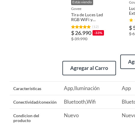
Peso: 450 grs.
Estás viendo
go
Luc
govee
Requiere Serial Number
No
Ex
Tira de Luces Led
WiF
RGB WiFi y
- 
Bluetooth de 10
(12)
$ 
Mts Govee
Características
App,Il
$ 26.990
-33%
$ 
$ 39.990
Garantía
6 mese
Ag
Agregar al Carro
Conectividad/conexión
Bluetoo
App,Iluminación
App
Características
Bluetooth,Wifi
Bluet
Conectividad/conexión
Nuevo
Nuev
Condicion del
producto