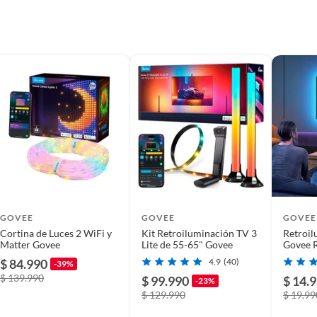
GOVEE
GOVEE
GOVEE
Cortina de Luces 2 WiFi y
Kit Retroiluminación TV 3
Retroil
Matter Govee
Lite de 55-65" Govee
Govee 
60”
$ 84.990
4.9
(40)
-39%
$ 139.990
$ 99.990
$ 14.
-23%
$ 129.990
$ 19.99