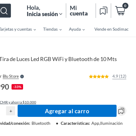
0
Hola
,
Mi
cuenta
Inicia sesión
Tarjetas y cuentas
Tiendas
Ayuda
Vende en Sodimac
o
f
n
I
Tira de Luces Led RGB WiFi y Bluetooth de 10 Mts
r
e
l
l
e
4.9 (12)
r
Blu Store
S
990
-33%
 CMR y ahorra $10.000
Agregar al carro
+
vidad/conexión
:
Bluetooth
Características
:
App,Iluminación