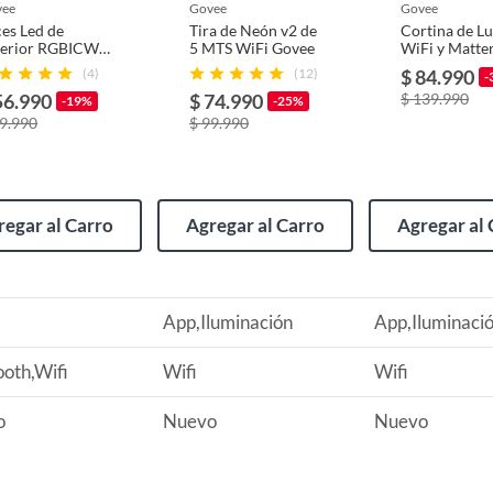
vee
govee
govee
es Led de
Tira de Neón v2 de
Cortina de Lu
terior RGBICW
5 MTS WiFi Govee
WiFi y Matte
i y BLE 10 Mts
Govee
(4)
(12)
$ 84.990
-
Govee
56.990
$ 74.990
$ 139.990
-19%
-25%
uminación
69.990
$ 99.990
s
regar al Carro
Agregar al Carro
Agregar al 
th,Wifi
App,Iluminación
App,Iluminaci
ooth,Wifi
Wifi
Wifi
o
Nuevo
Nuevo