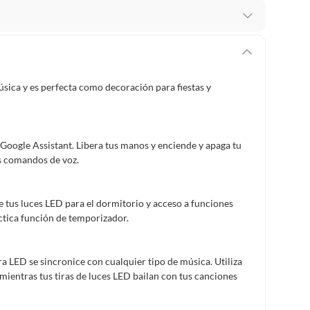
 te arrepientes de la compra.
os intactos y sin uso, tal como te lo entregamos. Ten
hay ciertas categorías que no tienen este derecho:
úsica y es perfecta como decoración para fiestas y
edan deteriorarse o caducar con rapidez.
y Google Assistant. Libera tus manos y enciende y apaga tu
ucto
. Debe estar en perfecto estado, con todas sus
es comandos de voz.
arga electrónica, por ejemplo, cupones de experiencia o
 tus luces LED para el dormitorio y acceso a funciones
ctica función de temporizador.
usados, reparados, abiertos, de segunda selección,
a LED se sincronice con cualquier tipo de música. Utiliza
s en esa condición a un precio reducido.
mientras tus tiras de luces LED bailan con tus canciones
itaminas, entre otros análogos.