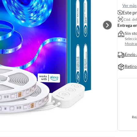
Ver más
Este p
Cód. de
Entrega e
Sin st
Selecci
Mostrar
Envío 
Retiro
Rea