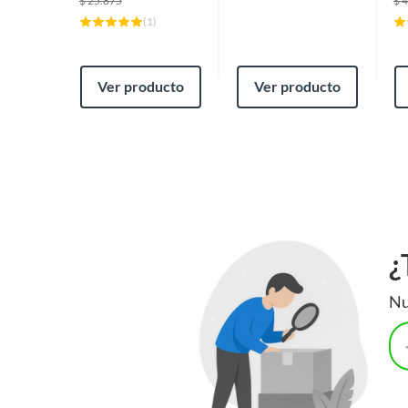
$
25.875
$
4
(
1
)
Ver producto
Ver producto
¿
Nu