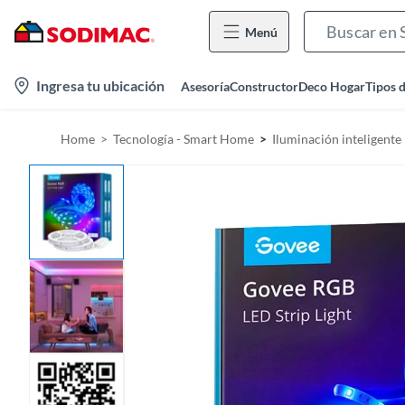
Menú
l
Ingresa tu ubicación
Asesoría
Constructor
Deco Hogar
Tipos 
o
c
Home
Tecnología - Smart Home
Iluminación inteligente
a
t
i
o
n
-
i
c
o
n