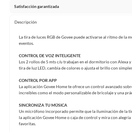
Satisfacción garantizada
Por ley, tienes hasta
10 días para devolver un producto
si
Descripción
Debe estar en perfecto estado, con todas sus etiquetas, sell
en cuenta que lo debes haber comprado por internet y que 
La tira de luces RGB de Govee puede activarse al ritmo de la m
Productos que, por su naturaleza, no puedan ser devueltos, pu
eventos.
Confeccionados a la medida.
CONTROL DE VOZ INTELIGENTE
De uso personal.
Los 2 rollos de 5 mts c/u trabajan en el dormitorio con Alexa 
En sodimac.cl te damos
30 días desde que recibes el prod
tira de luz LED, cambia de colores o ajusta el brillo con simpl
etiquetas y sin uso, tal como te lo entregamos.
CONTROL POR APP
Productos digitales que se entregan a través de una desc
La aplicación Govee Home te ofrece un control avanzado sobre
programas para el computador.
increíbles como el modo personalizable de bricolaje y una prá
Productos a pedido o confeccionados a medida.
SINCRONIZA TU MÚSICA
Productos que han sido informados como imperfectos, 
Un micrófono incorporado permite que la iluminación de la tir
remanufacturados o con alguna deficiencia, que sean comprado
la aplicación Govee Home o caja de control y mira con alegría 
Alimentos, bebidas, medicamentos, suplementos alimenticios, v
favoritas.
Pinturas de un color a solicitud.