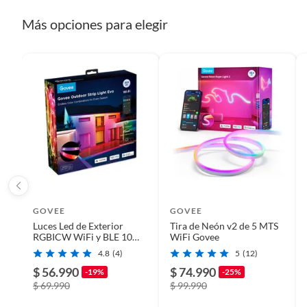
Más opciones para elegir
GOVEE
GOVEE
Luces Led de Exterior
Tira de Neón v2 de 5 MTS
RGBICW WiFi y BLE 10
WiFi Govee
Mts - Govee
4.8
(4)
5
(12)
$ 56.990
$ 74.990
-19%
-25%
$ 69.990
$ 99.990