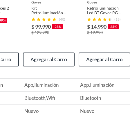
govee
govee
ces 2
Kit
Retroiluminación
r
Retroiluminación
Led BT Govee RGB
TV 3 Lite de 55-65"
para TV 46 a 60”
(40)
(16)
39%
Govee
$ 99.990
$ 14.990
-23%
-25%
$ 129.990
$ 19.990
Carro
Agregar al Carro
Agregar al Carro
ón
App,Iluminación
App,Iluminación
Bluetooth,Wifi
Bluetooth
Nuevo
Nuevo