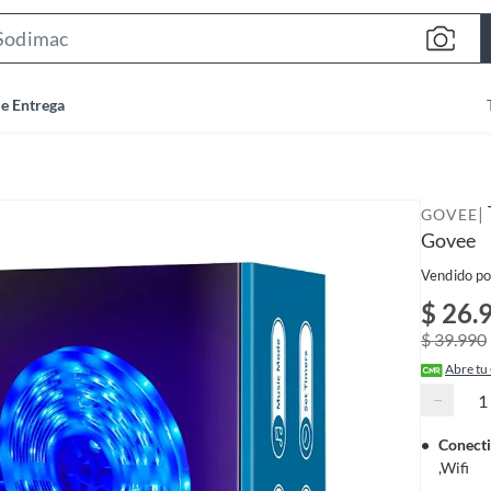
S
e
a
de Entrega
r
c
h
B
|
GOVEE
a
Govee
r
Vendido po
$ 26.
$ 39.990
Abre tu
−
Conecti
,Wifi