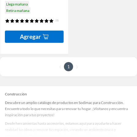
Llega mañana
Retira mañana
(8)
Agregar
1
Construcción
Descubre un amplio catálogo de productos en Sodimac para Construcción.
Encuentra todo lo que necesitas para renovar tu hogar. ¡Visítanos y encuentra
inspiración para tus proyectos!
Desde herramientas hasta accesorios, estamos aquí para ayudarte a hacer
realidad tus ideas y renovar tus espacios, creando un ambiente único y
personalizado. Explora nuestra selección de herramientas, materiales y