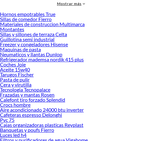
Mostrar más
accesorios de calidad que te ayudarán a crear un espacio más tú.
Hornos empotrables True
Desde remodelaciones hasta proyectos de decoración, estamos aquí para hacer
Sillas de comedor Fierro
tus ideas realidad. ¡Visítanos y encuentra todo lo que tenemos para ofrecerte en
Materiales de construccion Multimarca
Construcción!
Montantes
Sillas y sillones de terraza Celta
Explora la variedad de productos de Construcción en Sodimac
Guillotina semi industrial
Freezer y congeladores Hisense
Herramientas, materiales y accesorios de calidad para tus proyectos y
Maquinas de pasta
renovación de espacios. ¡Visítanos y descubre todo lo que tenemos para
Neumaticos y llantas Dunlop
ofrecerte!
Refrigerador mademsa nordik 415 plus
Coches Joie
Encuentra una amplia variedad de productos de Construcción en Sodimac.
Aceite 15w40
Encuentra todo lo necesario para tus proyectos de renovación y decoración.
Tarugos Fischer
¡Visítanos y haz tus ideas realidad!
Pasta de pulir
Cera y virutilla
Tecnologia Tecnopalace
Frazadas y mantas Rosen
Calefont tiro forzado Splendid
Crocs hombre
Aire acondicionado 24000 btu inverter
Cafeteras espresso Delonghi
Pvc 75
Cajas organizadoras plasticas Reyplast
Banquetas y poufs Fierro
Luces led h4
Filtros y purificadores de agua Vigahome