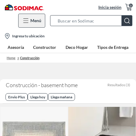
0
Inicia sesión
Menú
Search
Bar
location-
Ingresa tu ubicación
icon
Asesoría
Constructor
Deco Hogar
Tipos de Entrega
Home
Construcción
Construcción - basement home
Resultados
(
3
)
Envio Plus
Llega hoy
Llega mañana