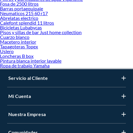
Fosa de 2500 litros
Barras portaequipaje
Neumaticos 215 60 r17
Abrelatas electrico
Calefont splendid 11 litros
Bicicletas Lubabycas
Pisos y sillas de bar Just home collection
Cuarzo blanco
Macetero interior
Tapagoteras Topex
Uslero
Loncheras B box
Pintura blanca interior lavable
Ropa de trabajo Yamaha
Servicio al Cliente
Mi Cuenta
Nuestra Empresa
Comunidades