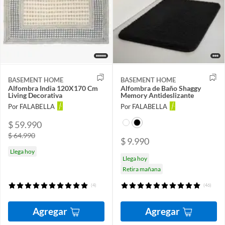
BASEMENT HOME
BASEMENT HOME
Alfombra India 120X170 Cm
Alfombra de Baño Shaggy
Living Decorativa
Memory Antideslizante
Por FALABELLA
Por FALABELLA
$ 59.990
$ 64.990
$ 9.990
Llega hoy
Llega hoy
Retira mañana
(4)
(46)
Agregar
Agregar