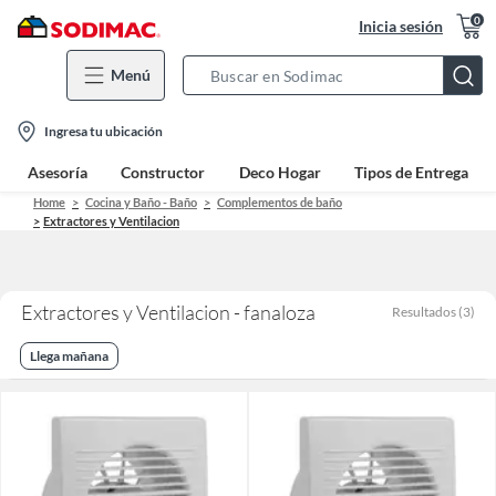
0
Inicia sesión
Menú
Search
Bar
location-
Ingresa tu ubicación
icon
Asesoría
Constructor
Deco Hogar
Tipos de Entrega
Home
Cocina y Baño - Baño
Complementos de baño
Extractores y Ventilacion
Extractores y Ventilacion - fanaloza
Resultados
(
3
)
Llega mañana