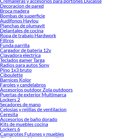
Cremalleras y accesorios para portones Ducasse
Explora la variedad de productos de Extractores y Ventilacion en
Decoracion de pared
Sodimac
Broca madera
Bombas de superficie
Herramientas, materiales y accesorios de calidad para tus proyectos y
Audifonos Haylou
renovación de espacios. ¡Visítanos y descubre todo lo que tenemos para
Planchas de plumavit
ofrecerte!
Delantales de cocina
Ropa de trabajo Hardwork
Encuentra una amplia variedad de productos de Extractores y Ventilacion en
Filtros
Sodimac. Encuentra todo lo necesario para tus proyectos de renovación y
Funda parrilla
Cargador de bateria 12v
decoración. ¡Visítanos y haz tus ideas realidad!
Clavadora electrica
Teclados gamer Targa
Radios para autos Sony
Pino 1x3 bruto
Ciboulette
Barnices Kolor
Faroles y candelabros
Accesorios outdoor Zola outdoors
Puertas de exterior Multimarca
Lockers 2
Secadores de mano
Celosias y rejillas de ventilacion
Ceresita
Accesorios de baño dorado
Kits de muebles cocina
Lockers 6
Camarotes Futones y muebles