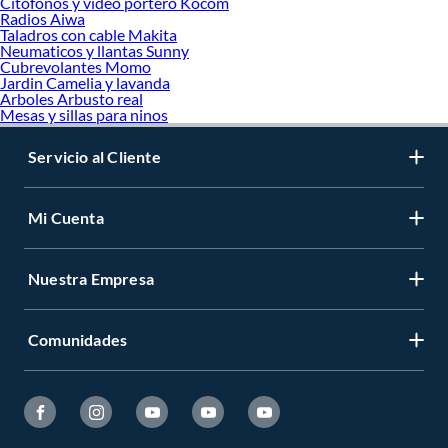
Citofonos y video portero Kocom
Radios Aiwa
Taladros con cable Makita
Neumaticos y llantas Sunny
Cubrevolantes Momo
Jardin Camelia y lavanda
Arboles Arbusto real
Mesas y sillas para ninos
Servicio al Cliente
Mi Cuenta
Nuestra Empresa
Comunidades