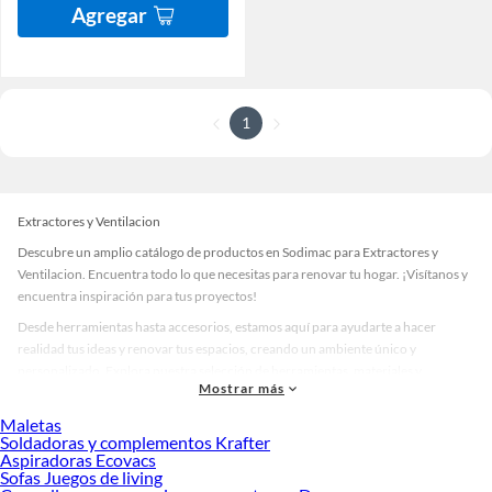
Agregar
1
Extractores y Ventilacion
Descubre un amplio catálogo de productos en Sodimac para Extractores y
Ventilacion. Encuentra todo lo que necesitas para renovar tu hogar. ¡Visítanos y
encuentra inspiración para tus proyectos!
Desde herramientas hasta accesorios, estamos aquí para ayudarte a hacer
realidad tus ideas y renovar tus espacios, creando un ambiente único y
personalizado. Explora nuestra selección de herramientas, materiales y
Mostrar más
accesorios de calidad que te ayudarán a crear un espacio más tú.
Maletas
Desde remodelaciones hasta proyectos de decoración, estamos aquí para hacer
Soldadoras y complementos Krafter
tus ideas realidad. ¡Visítanos y encuentra todo lo que tenemos para ofrecerte en
Aspiradoras Ecovacs
Extractores y Ventilacion!
Sofas Juegos de living