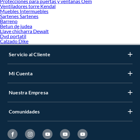
Protecciones para puertas y ventanas Oem
Ventiladores torre Kendal
Muebles Intermuebles
Sartenes Sartenes
Barreno
Betun de judea
Llave chicharra Dewalt
Dvd portatil
Calzado Dike
Servicio al Cliente
Mi Cuenta
Nuestra Empresa
Comunidades