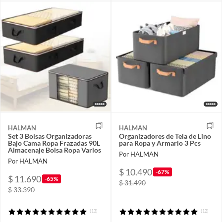
HALMAN
HALMAN
Set 3 Bolsas Organizadoras
Organizadores de Tela de Lino
Bajo Cama Ropa Frazadas 90L
para Ropa y Armario 3 Pcs
Almacenaje Bolsa Ropa Varios
Por HALMAN
Por HALMAN
$ 10.490
-67%
$ 11.690
-65%
$ 31.490
$ 33.390
(13)
(12)