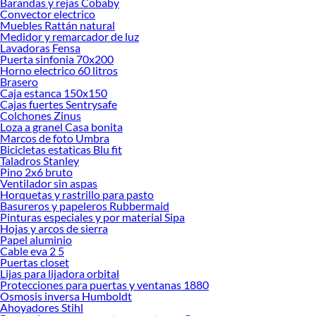
Barandas y rejas Cobaby
Convector electrico
Explora la variedad de productos de Organizadores de clóset en
Muebles Rattán natural
Sodimac
Medidor y remarcador de luz
Lavadoras Fensa
Herramientas, materiales y accesorios de calidad para tus proyectos y
Puerta sinfonia 70x200
renovación de espacios. ¡Visítanos y descubre todo lo que tenemos para
Horno electrico 60 litros
ofrecerte!
Brasero
Caja estanca 150x150
Encuentra una amplia variedad de productos de Organizadores de clóset en
Cajas fuertes Sentrysafe
Sodimac. Encuentra todo lo necesario para tus proyectos de renovación y
Colchones Zinus
Loza a granel Casa bonita
decoración. ¡Visítanos y haz tus ideas realidad!
Marcos de foto Umbra
Bicicletas estaticas Blu fit
Taladros Stanley
Pino 2x6 bruto
Ventilador sin aspas
Horquetas y rastrillo para pasto
Basureros y papeleros Rubbermaid
Pinturas especiales y por material Sipa
Hojas y arcos de sierra
Papel aluminio
Cable eva 2 5
Puertas closet
Lijas para lijadora orbital
Protecciones para puertas y ventanas 1880
Osmosis inversa Humboldt
Ahoyadores Stihl