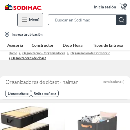
0
Inicia sesión
Menú
Search
Bar
location-
Ingresa tu ubicación
icon
Asesoría
Constructor
Deco Hogar
Tipos de Entrega
Home
Organización - Organizadores
Organización de Dormitorio
Organizadores de clóset
Organizadores de clóset - halman
Resultados
(
2
)
Llega mañana
Retira mañana