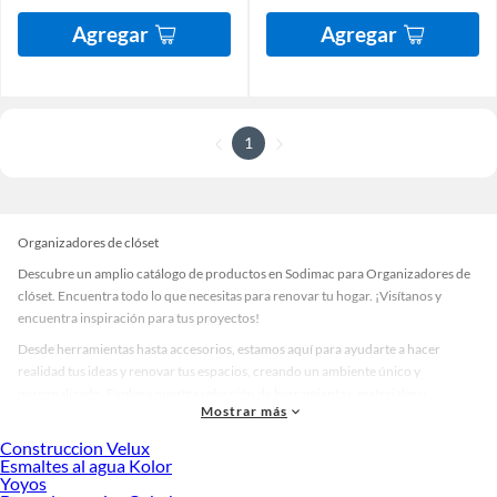
Agregar
Agregar
1
Organizadores de clóset
Descubre un amplio catálogo de productos en Sodimac para Organizadores de
clóset. Encuentra todo lo que necesitas para renovar tu hogar. ¡Visítanos y
encuentra inspiración para tus proyectos!
Desde herramientas hasta accesorios, estamos aquí para ayudarte a hacer
realidad tus ideas y renovar tus espacios, creando un ambiente único y
personalizado. Explora nuestra selección de herramientas, materiales y
Mostrar más
accesorios de calidad que te ayudarán a crear un espacio más tú.
Construccion Velux
Desde remodelaciones hasta proyectos de decoración, estamos aquí para hacer
Esmaltes al agua Kolor
tus ideas realidad. ¡Visítanos y encuentra todo lo que tenemos para ofrecerte en
Yoyos
Organizadores de clóset!