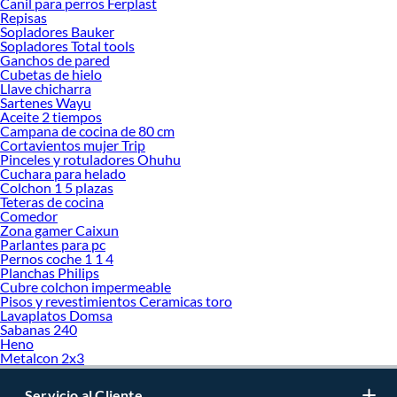
Canil para perros Ferplast
decoración. ¡Visítanos y haz tus ideas realidad!
Repisas
Sopladores Bauker
Sopladores Total tools
Ganchos de pared
Cubetas de hielo
Llave chicharra
Sartenes Wayu
Aceite 2 tiempos
Campana de cocina de 80 cm
Cortavientos mujer Trip
Pinceles y rotuladores Ohuhu
Cuchara para helado
Colchon 1 5 plazas
Teteras de cocina
Comedor
Zona gamer Caixun
Parlantes para pc
Pernos coche 1 1 4
Planchas Philips
Cubre colchon impermeable
Pisos y revestimientos Ceramicas toro
Lavaplatos Domsa
Sabanas 240
Heno
Metalcon 2x3
Servicio al Cliente