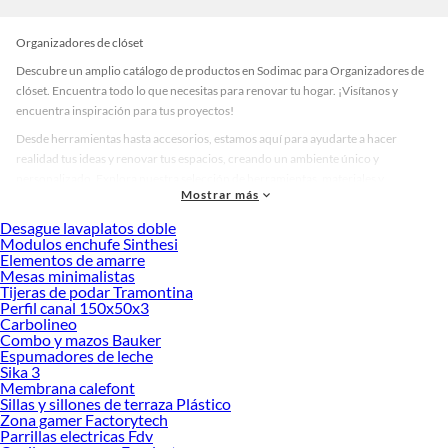
Organizadores de clóset
Descubre un amplio catálogo de productos en Sodimac para Organizadores de
clóset. Encuentra todo lo que necesitas para renovar tu hogar. ¡Visítanos y
encuentra inspiración para tus proyectos!
Desde herramientas hasta accesorios, estamos aquí para ayudarte a hacer
realidad tus ideas y renovar tus espacios, creando un ambiente único y
personalizado. Explora nuestra selección de herramientas, materiales y
Mostrar más
accesorios de calidad que te ayudarán a crear un espacio más tú.
Desague lavaplatos doble
Desde remodelaciones hasta proyectos de decoración, estamos aquí para hacer
Modulos enchufe Sinthesi
tus ideas realidad. ¡Visítanos y encuentra todo lo que tenemos para ofrecerte en
Elementos de amarre
Organizadores de clóset!
Mesas minimalistas
Tijeras de podar Tramontina
Explora la variedad de productos de Organizadores de clóset en
Perfil canal 150x50x3
Sodimac
Carbolineo
Combo y mazos Bauker
Herramientas, materiales y accesorios de calidad para tus proyectos y
Espumadores de leche
renovación de espacios. ¡Visítanos y descubre todo lo que tenemos para
Sika 3
ofrecerte!
Membrana calefont
Sillas y sillones de terraza Plástico
Encuentra una amplia variedad de productos de Organizadores de clóset en
Zona gamer Factorytech
Sodimac. Encuentra todo lo necesario para tus proyectos de renovación y
Parrillas electricas Fdv