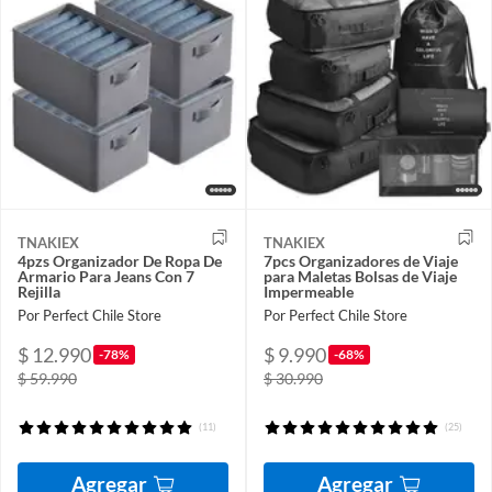
TNAKIEX
TNAKIEX
4pzs Organizador De Ropa De
7pcs Organizadores de Viaje
Armario Para Jeans Con 7
para Maletas Bolsas de Viaje
Rejilla
Impermeable
Por Perfect Chile Store
Por Perfect Chile Store
$ 12.990
$ 9.990
-78%
-68%
$ 59.990
$ 30.990
(11)
(25)
Agregar
Agregar