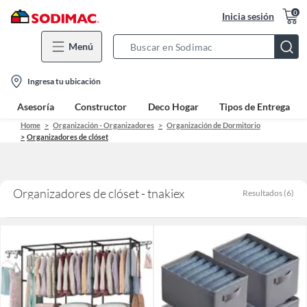
0
Inicia sesión
Menú
Search
Bar
location-
Ingresa tu ubicación
icon
Asesoría
Constructor
Deco Hogar
Tipos de Entrega
Home
Organización - Organizadores
Organización de Dormitorio
Organizadores de clóset
Organizadores de clóset - tnakiex
Resultados
(
6
)