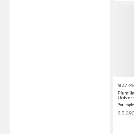
BLACKS
Plumill
Univers
Por Impl
$ 5.39