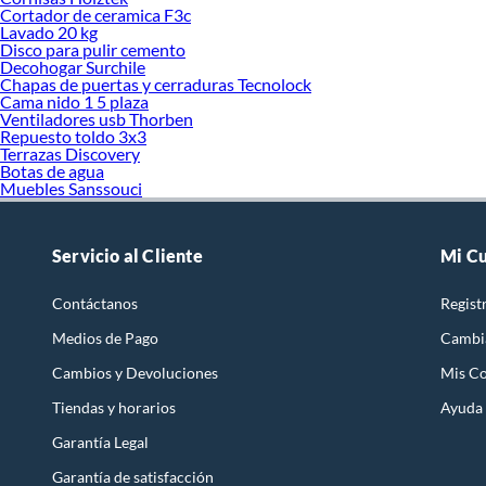
Cortador de ceramica F3c
Lavado 20 kg
Disco para pulir cemento
Decohogar Surchile
Chapas de puertas y cerraduras Tecnolock
Cama nido 1 5 plaza
Ventiladores usb Thorben
Repuesto toldo 3x3
Terrazas Discovery
Botas de agua
Muebles Sanssouci
Servicio al Cliente
Mi C
Contáctanos
Regist
Medios de Pago
Cambi
Cambios y Devoluciones
Mis C
Tiendas y horarios
Ayuda
Garantía Legal
Garantía de satisfacción