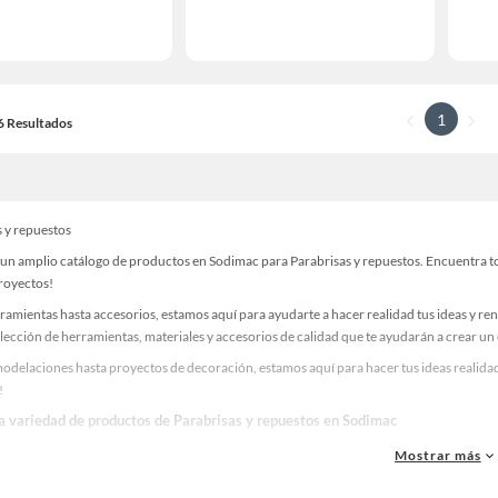
1
16 Resultados
s y repuestos
un amplio catálogo de productos en Sodimac para Parabrisas y repuestos. Encuentra tod
proyectos!
ramientas hasta accesorios, estamos aquí para ayudarte a hacer realidad tus ideas y re
lección de herramientas, materiales y accesorios de calidad que te ayudarán a crear un
odelaciones hasta proyectos de decoración, estamos aquí para hacer tus ideas realidad.
!
la variedad de productos de Parabrisas y repuestos en Sodimac
as, materiales y accesorios de calidad para tus proyectos y renovación de espacios. ¡
Mostrar más
 una amplia variedad de productos de Parabrisas y repuestos en Sodimac. Encuentra tod