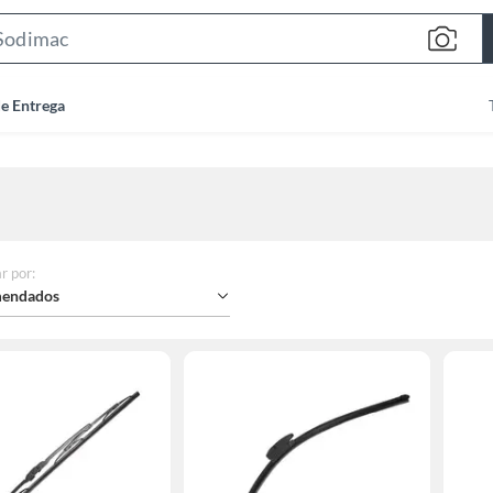
Search
Bar
de Entrega
r por
:
endados