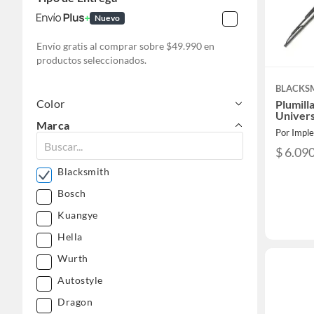
Nuevo
Envío gratis al comprar sobre $49.990 en
productos seleccionados.
BLACKS
Color
Plumill
Univers
Marca
Por Impl
$ 6.09
Blacksmith
Bosch
Kuangye
Hella
Wurth
Autostyle
Dragon