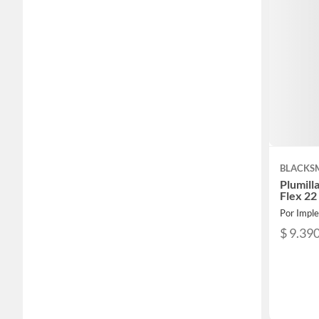
BLACKS
Plumill
Flex 22
Por Impl
$ 9.39