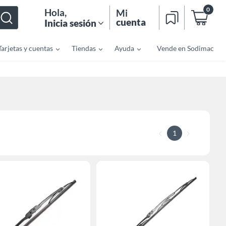
0
Hola
,
Mi
cuenta
Inicia sesión
Tarjetas y cuentas
Tiendas
Ayuda
Vende en Sodimac
1