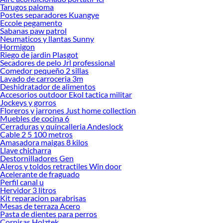
haz tus id
Tarugos paloma
Postes separadores Kuangye
Eccole pegamento
Sabanas paw patrol
Neumaticos y llantas Sunny
Hormigon
Riego de jardin Plasgot
Secadores de pelo Jrl professional
Comedor pequeño 2 sillas
Lavado de carroceria 3m
Deshidratador de alimentos
Accesorios outdoor Ekol tactica militar
Jockeys y gorros
Floreros y jarrones Just home collection
Muebles de cocina 6
Cerraduras y quincalleria Andeslock
Cable 2 5 100 metros
Amasadora maigas 8 kilos
Llave chicharra
Destornilladores Gen
Aleros y toldos retractiles Win door
Acelerante de fraguado
Perfil canal u
Hervidor 3 litros
Kit reparacion parabrisas
Mesas de terraza Acero
Pasta de dientes para perros
Cornisas Holztek