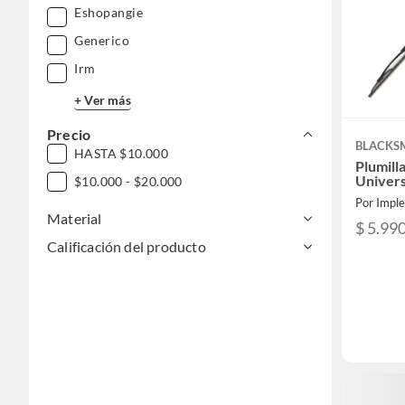
Eshopangie
Generico
Irm
+ Ver más
Precio
BLACKS
HASTA $10.000
Plumill
Univers
$10.000 - $20.000
Por Impl
Material
$ 5.99
Calificación del producto