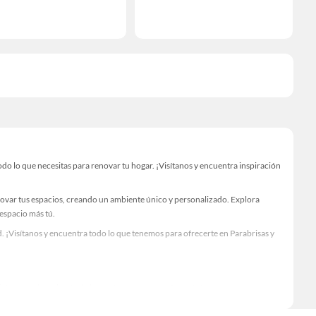
o lo que necesitas para renovar tu hogar. ¡Visítanos y encuentra inspiración
novar tus espacios, creando un ambiente único y personalizado. Explora
 espacio más tú.
 ¡Visítanos y encuentra todo lo que tenemos para ofrecerte en Parabrisas y
Visítanos y descubre todo lo que tenemos para ofrecerte!
o lo necesario para tus proyectos de renovación y decoración. ¡Visítanos y