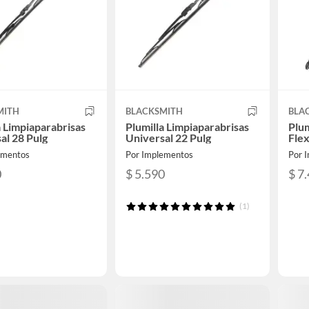
MITH
BLACKSMITH
BLA
a Limpiaparabrisas
Plumilla Limpiaparabrisas
Plum
al 28 Pulg
Universal 22 Pulg
Flex
ementos
Por Implementos
Por 
0
$ 5.590
$ 7
(1)