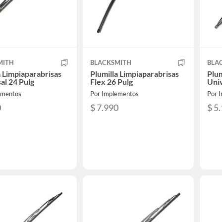
MITH
BLACKSMITH
BLA
a Limpiaparabrisas
Plumilla Limpiaparabrisas
Plum
al 24 Pulg
Flex 26 Pulg
Univ
ementos
Por Implementos
Por 
0
$ 7.990
$ 5