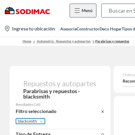
Menú
location-
Ingresa tu ubicación
Asesoría
Constructor
Deco Hogar
Tipos 
icon
Home
Automotriz - Repuestos y autopartes
Parabrisas y repuestos
Ordena
Recom
Repuestos y autopartes
Parabrisas y repuestos -
blacksmith
Resultados
(
16
)
Filtro seleccionado
blacksmith
Tipo de Entrega