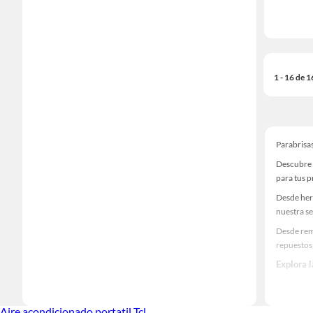
1 - 16 de 
Parabrisa
Descubre 
para tus 
Desde her
nuestra se
Desde rem
repuestos
Explora 
Herramient
Encuentra
Aire acondicionado portatil Tcl