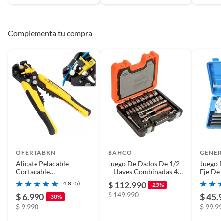
Complementa tu compra
OFERTABKN
BAHCO
GENE
Alicate Pelacable
Juego De Dados De 1/2
Juego 
Cortacable
+ Llaves Combinadas 40
Eje De
Crimpeadora Prensa
Pzs. Bahco S400
4.8
(5)
$ 112.990
-25%
Pinza 5en1
$ 149.990
$ 6.990
$ 45.
-30%
$ 9.990
$ 99.9