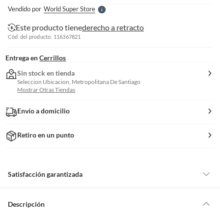
e
Vendido por
World Super Store
S
Este producto tiene
derecho a retracto
Cód. del producto: 116367821
Entrega en
Cerrillos
Sin stock en tienda
Seleccion Ubicacion, Metropolitana De Santiago
Mostrar Otras Tiendas
Envío a domicilio
Retiro en un punto
Satisfacción garantizada
Por ley, tienes hasta
10 días para devolver un producto
si te arrepientes
de la compra.
Descripción
Debe estar en perfecto estado, con todas sus etiquetas, sellos intactos y