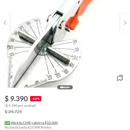
o
$ 9.390
-62%
f
n
($ 9.390 por unidad)
I
$ 24.725
r
e
l
Abre tu CMR y ahorra $10.000
l
Acumula hasta
62
CMR Puntos