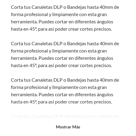
sin uso, tal como te lo entregamos. Ten en cuenta que lo debes haber
Corta tus Canaletas DLP o Bandejas hasta 40mm de
comprado por internet y que hay ciertas categorías que no tienen este
derecho:
forma profesional y limpiamente con esta gran
herramienta. Puedes cortar en diferentes ángulos
Productos que, por su naturaleza, no puedan ser devueltos,
hasta en 45°, para así poder crear cortes precisos.
puedan deteriorarse o caducar con rapidez.
Confeccionados a la medida.
Corta tus Canaletas DLP o Bandejas hasta 40mm de
De uso personal.
forma profesional y limpiamente con esta gran
En sodimac.cl te damos
30 días desde que recibes el producto
. Debe
herramienta. Puedes cortar en diferentes ángulos
estar en perfecto estado, con todas sus etiquetas y sin uso, tal como te lo
hasta en 45°, para así poder crear cortes precisos.
entregamos.
Productos digitales que se entregan a través de una descarga
Corta tus Canaletas DLP o Bandejas hasta 40mm de
electrónica, por ejemplo, cupones de experiencia o programas
forma profesional y limpiamente con esta gran
para el computador.
herramienta. Puedes cortar en diferentes ángulos
Productos a pedido o confeccionados a medida.
hasta en 45°, para así poder crear cortes precisos.
Productos que han sido informados como imperfectos, usados,
reparados, abiertos, de segunda selección, remanufacturados o
Corta tus Canaletas DLP o Bandejas hasta 40mm de
con alguna deficiencia, que sean comprados en esa condición a
un precio reducido.
forma profesional y limpiamente con esta gran
Mostrar Más
herramienta. Puedes cortar en diferentes ángulos
Alimentos, bebidas, medicamentos, suplementos alimenticios,