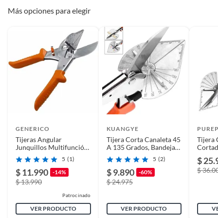
Más opciones para elegir
GENERICO
KUANGYE
PURE
Tijeras Angular
Tijera Corta Canaleta 45
Tijera
Junquillos Multifunción
A 135 Grados, Bandejas
Cortad
Hojalatera 45 Grados
Electricidad
Multiá
5
(1)
5
(2)
$ 25.
$ 36.0
$ 11.990
$ 9.890
-14%
-60%
$ 13.990
$ 24.975
Patrocinado
VER PRODUCTO
VER PRODUCTO
V