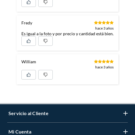
Fredy
hace 3 años
Es igual a la foto y por precio y cantidad está bien.
William
hace 3 años
Servicio al Cliente
Mi Cuenta
Contáctanos