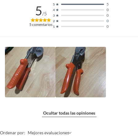
5
5
5
0
4
/5
0
3
0
2
5
comentarios
0
1
Ocultar todas las opiniones
Ordenar por:
Mejores evaluaciones