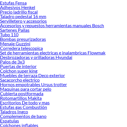
Estufas Fensa
Desde remodelaciones hasta proyectos de decoración, estamos aquí para hacer
Adhesivos Henkel
tus ideas realidad. ¡Visítanos y encuentra todo lo que tenemos para ofrecerte en
Precio ladrillo fiscal
Canalización!
Taladro pedestal 16 mm
Servilletero y accesorios
Explora la variedad de productos de Canalización en Sodimac
Accesorios y repuestos herramientas manuales Bosch
Sartenes Pailas
Herramientas, materiales y accesorios de calidad para tus proyectos y
Tubo 110
renovación de espacios. ¡Visítanos y descubre todo lo que tenemos para
Bombas presurizadoras
ofrecerte!
Menaje Guzzini
Corredera telescopica
Encuentra una amplia variedad de productos de Canalización en Sodimac.
Set de herramientas electricas e inalambricas Flowmak
Encuentra todo lo necesario para tus proyectos de renovación y decoración.
Desbrozadoras y orilladoras Hyundai
¡Visítanos y haz tus ideas realidad!
Palos de 3x3
Puertas de interior
Colchon super king
Muebles de terraza Deco exterior
Sacacorcho electrico
Hornos empotrables Ursus trotter
Maquinas para cortar pelo
Cubierta postformada
Rotomartillos Makita
Escritorios De todo y mas
Estufas gas Combustión
Taladros Ingco
Complementos de bano
Espatulas
Colchones inflables