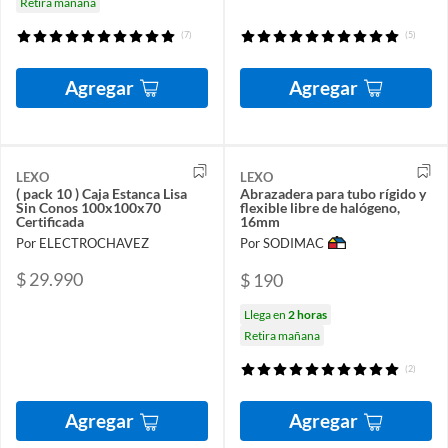
Retira mañana
(7)
(5)
Agregar
Agregar
LEXO
LEXO
( pack 10 ) Caja Estanca Lisa
Abrazadera para tubo rígido y
Sin Conos 100x100x70
flexible libre de halógeno,
Certificada
16mm
Por ELECTROCHAVEZ
Por SODIMAC
$ 29.990
$ 190
Llega en
2 horas
Retira mañana
(2)
Agregar
Agregar