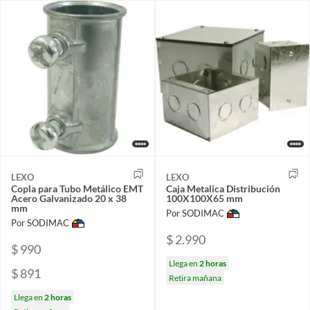
LEXO
LEXO
Copla para Tubo Metálico EMT
Caja Metalica Distribución
Acero Galvanizado 20 x 38
100X100X65 mm
mm
Por SODIMAC
Por SODIMAC
$ 2.990
$ 990
Llega en
2 horas
$ 891
Retira mañana
Llega en
2 horas