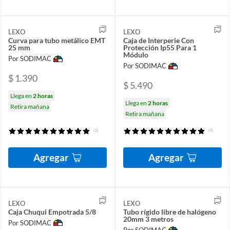
LEXO
LEXO
Curva para tubo metálico EMT
Caja de Interperie Con
25 mm
Protección Ip55 Para 1
Módulo
Por SODIMAC
Por SODIMAC
$ 1.390
$ 5.490
Llega en
2 horas
Llega en
2 horas
Retira mañana
Retira mañana
(6)
(4)
Agregar
Agregar
LEXO
LEXO
Caja Chuqui Empotrada 5/8
Tubo rígido libre de halógeno
20mm 3 metros
Por SODIMAC