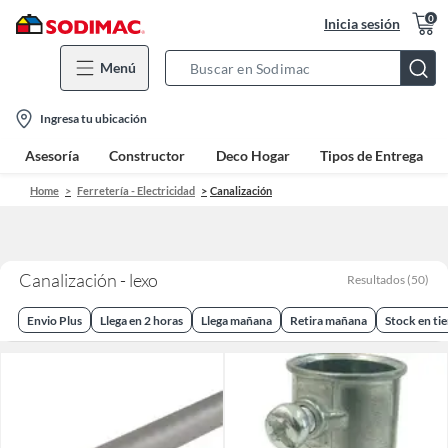
0
Inicia sesión
Menú
Search
Bar
location-
Ingresa tu ubicación
icon
Asesoría
Constructor
Deco Hogar
Tipos de Entrega
Home
Ferretería - Electricidad
Canalización
Canalización - lexo
Resultados
(
50
)
Envio Plus
Llega en 2 horas
Llega mañana
Retira mañana
Stock en ti