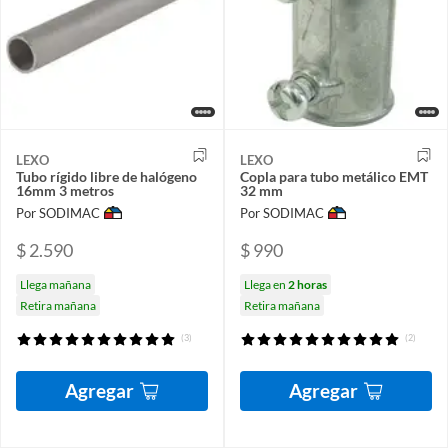
LEXO
LEXO
Tubo rígido libre de halógeno
Copla para tubo metálico EMT
16mm 3 metros
32 mm
Por SODIMAC
Por SODIMAC
$ 2.590
$ 990
Llega mañana
Llega en
2 horas
Retira mañana
Retira mañana
(3)
(2)
Agregar
Agregar