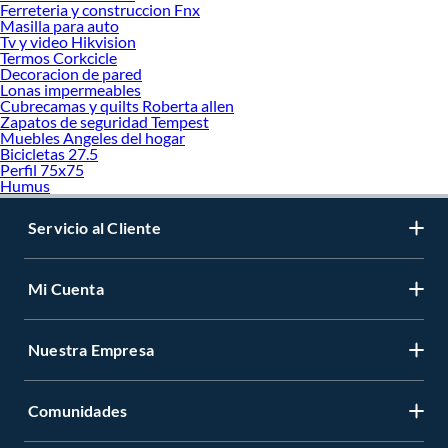
Ferreteria y construccion Fnx
Masilla para auto
Tv y video Hikvision
Termos Corkcicle
Decoracion de pared
Lonas impermeables
Cubrecamas y quilts Roberta allen
Zapatos de seguridad Tempest
Muebles Angeles del hogar
Bicicletas 27.5
Perfil 75x75
Humus
Servicio al Cliente
Mi Cuenta
Nuestra Empresa
Comunidades