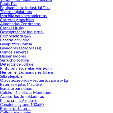
Poufs Pvc
Equipamiento industrial Teka
Tijeras hojalateras
Mochila para herramientas
Carteras y mochilas
Almohadas Zee dreams
Carpas Husky
Desengrasante industrial
Crimpeadora rj45
Peceras de vidrio
Lavaplatos Domsa
Lavadoras secadoras Lg
Osmosis inversa
Dispensadores
Serrucho costilla
Detector de voltaje
Pinturas y acuarelas Van gogh
Herramientas manuales Totem
Silla plegable
Otros accesorios y repuestos para tv Lg
Baterias y pilas Macrotel
Esmalte para tinas
Colchon 1 5 plazas Mantahue
Accesorios de soldadoras
Plancha zinc 6 metros
Canaleta legrand 100x50
Bornes de bateria
Cojines para bebe