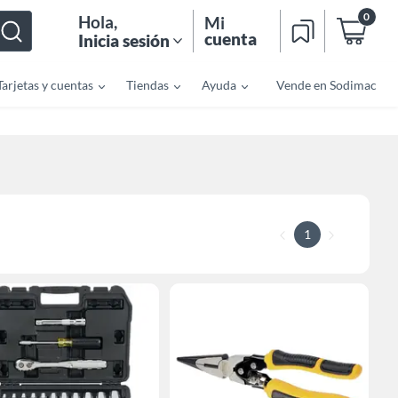
0
Hola
,
Mi
cuenta
Inicia sesión
Tarjetas y cuentas
Tiendas
Ayuda
Vende en Sodimac
1