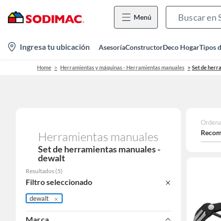
Menú
location-
Ingresa tu ubicación
Asesoría
Constructor
Deco Hogar
Tipos 
icon
Home
Herramientas y máquinas - Herramientas manuales
Set de herr
Ordena
Recom
Herramientas manuales
Set de herramientas manuales -
dewalt
Resultados
(
5
)
Filtro seleccionado
dewalt
Marca