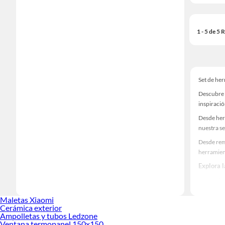
1 - 5 de 5
Set de he
Descubre 
inspiració
Desde her
nuestra se
Desde remo
herramien
Explora 
Herramient
Encuentra
Maletas Xiaomi
¡Visítanos
Cerámica exterior
Ampolletas y tubos Ledzone
Ventana termopanel 150x150