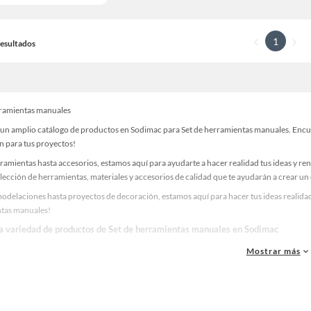
1
 Resultados
rramientas manuales
un amplio catálogo de productos en Sodimac para Set de herramientas manuales. Encuen
n para tus proyectos!
ramientas hasta accesorios, estamos aquí para ayudarte a hacer realidad tus ideas y re
lección de herramientas, materiales y accesorios de calidad que te ayudarán a crear un
delaciones hasta proyectos de decoración, estamos aquí para hacer tus ideas realidad.
tas manuales!
la variedad de productos de Set de herramientas manuales en Sodimac
as, materiales y accesorios de calidad para tus proyectos y renovación de espacios. ¡
Mostrar más
 una amplia variedad de productos de Set de herramientas manuales en Sodimac. Encue
 y haz tus ideas realidad!