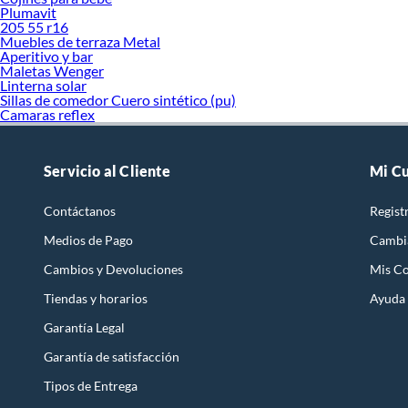
Plumavit
205 55 r16
Muebles de terraza Metal
Aperitivo y bar
Maletas Wenger
Linterna solar
Sillas de comedor Cuero sintético (pu)
Camaras reflex
Servicio al Cliente
Mi C
Contáctanos
Regist
Medios de Pago
Cambi
Cambios y Devoluciones
Mis C
Tiendas y horarios
Ayuda
Garantía Legal
Garantía de satisfacción
Tipos de Entrega