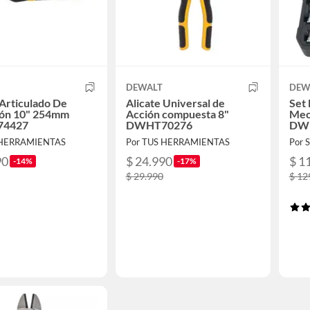
DEWALT
DEW
 Articulado De
Alicate Universal de
Set
ión 10" 254mm
Acción compuesta 8"
Mecá
4427
DWHT70276
DW
 HERRAMIENTAS
Por TUS HERRAMIENTAS
Por 
90
$ 24.990
$ 1
-14%
-17%
$ 29.990
$ 12