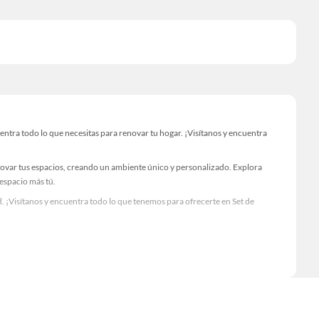
tra todo lo que necesitas para renovar tu hogar. ¡Visítanos y encuentra
novar tus espacios, creando un ambiente único y personalizado. Explora
 espacio más tú.
 ¡Visítanos y encuentra todo lo que tenemos para ofrecerte en Set de
Visítanos y descubre todo lo que tenemos para ofrecerte!
ntra todo lo necesario para tus proyectos de renovación y decoración.