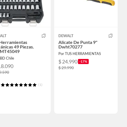
ALT
DEWALT
 Herramientas
Alicate De Punta 9"
nicas 49 Piezas.
Dwht70277
MT45049
Por TUS HERRAMIENTAS
SBD Chile
$ 24.990
-17%
18.090
$ 29.990
9.590
(1)