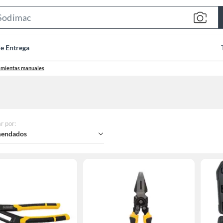
Search
Bar
de Entrega
amientas manuales
r por
:
endados