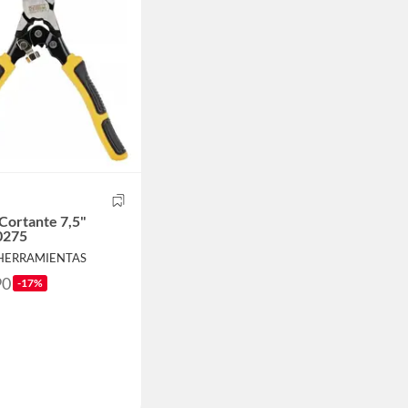
 Cortante 7,5"
0275
 HERRAMIENTAS
90
-17%