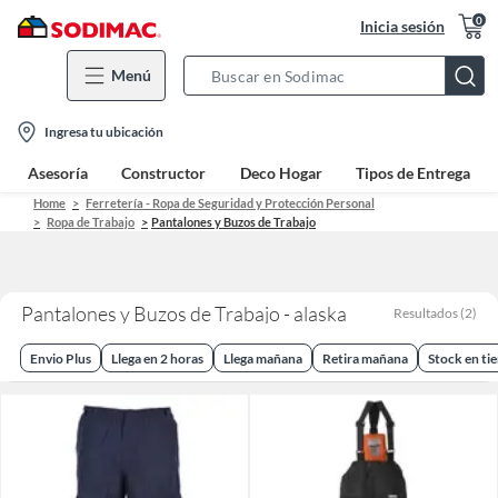
0
Inicia sesión
Menú
Search
Bar
location-
Ingresa tu ubicación
icon
Asesoría
Constructor
Deco Hogar
Tipos de Entrega
Home
Ferretería - Ropa de Seguridad y Protección Personal
Ropa de Trabajo
Pantalones y Buzos de Trabajo
Pantalones y Buzos de Trabajo - alaska
Resultados
(
2
)
Envio Plus
Llega en 2 horas
Llega mañana
Retira mañana
Stock en ti