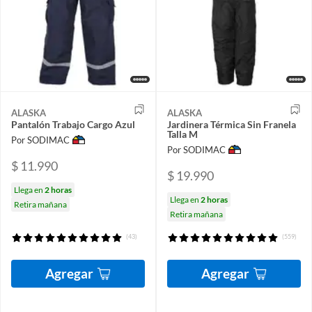
ALASKA
ALASKA
Pantalón Trabajo Cargo Azul
Jardinera Térmica Sin Franela
Talla M
Por SODIMAC
Por SODIMAC
$ 11.990
$ 19.990
Llega en
2 horas
Llega en
2 horas
Retira mañana
Retira mañana
(43)
(559)
Agregar
Agregar