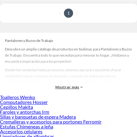
1
Pantalones y Buzos de Trabajo
Descubre un amplio catálogo de productos en Sodimac para Pantalones y Buzos
de Trabajo. Encuentra todo lo que necesitas para renovar tu hogar. ¡Visítanos y
encuentra inspiración para tus proyectos!
Desde herramientas hasta accesorios, estamos aquí para ayudarte a hacer
realidad tus ideas y renovar tus espacios, creando un ambiente único y
personalizado. Explora nuestra selección de herramientas, materiales y
Mostrar más
accesorios de calidad que te ayudarán a crear un espacio más tú.
Toalleros Wenko
Desde remodelaciones hasta proyectos de decoración, estamos aquí para hacer
Computadores Hosser
tus ideas realidad. ¡Visítanos y encuentra todo lo que tenemos para ofrecerte en
Cepillos Makita
Pantalones y Buzos de Trabajo!
Faroles y antorchas Irm
Sillas y banquetas de espera Madera
Explora la variedad de productos de Pantalones y Buzos de Trabajo en
Cremalleras y accesorios para portones Ferromir
Sodimac
Estufas Chimeneas a leña
Accesorios celulares
Herramientas, materiales y accesorios de calidad para tus proyectos y
Limpiadores de alfombras