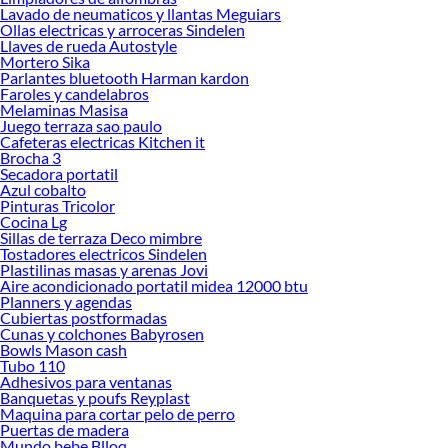
renovación de espacios. ¡Visítanos y descubre todo lo que tenemos para
Lavado de neumaticos y llantas Meguiars
ofrecerte!
Ollas electricas y arroceras Sindelen
Llaves de rueda Autostyle
Encuentra una amplia variedad de productos de Pantalones y Buzos de Trabajo
Mortero Sika
en Sodimac. Encuentra todo lo necesario para tus proyectos de renovación y
Parlantes bluetooth Harman kardon
Faroles y candelabros
decoración. ¡Visítanos y haz tus ideas realidad!
Melaminas Masisa
Juego terraza sao paulo
Cafeteras electricas Kitchen it
Brocha 3
Secadora portatil
Azul cobalto
Pinturas Tricolor
Cocina Lg
Sillas de terraza Deco mimbre
Tostadores electricos Sindelen
Plastilinas masas y arenas Jovi
Aire acondicionado portatil midea 12000 btu
Planners y agendas
Cubiertas postformadas
Cunas y colchones Babyrosen
Bowls Mason cash
Tubo 110
Adhesivos para ventanas
Banquetas y poufs Reyplast
Maquina para cortar pelo de perro
Puertas de madera
Mundo bebe Blloq