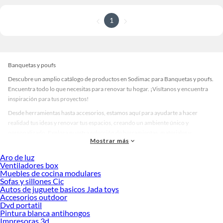
1
Banquetas y poufs
Descubre un amplio catálogo de productos en Sodimac para Banquetas y poufs.
Encuentra todo lo que necesitas para renovar tu hogar. ¡Visítanos y encuentra
inspiración para tus proyectos!
Desde herramientas hasta accesorios, estamos aquí para ayudarte a hacer
realidad tus ideas y renovar tus espacios, creando un ambiente único y
personalizado. Explora nuestra selección de herramientas, materiales y
Mostrar más
accesorios de calidad que te ayudarán a crear un espacio más tú.
Aro de luz
Desde remodelaciones hasta proyectos de decoración, estamos aquí para hacer
Ventiladores box
tus ideas realidad. ¡Visítanos y encuentra todo lo que tenemos para ofrecerte en
Muebles de cocina modulares
Banquetas y poufs!
Sofas y sillones Cic
Autos de juguete basicos Jada toys
Explora la variedad de productos de Banquetas y poufs en Sodimac
Accesorios outdoor
Dvd portatil
Herramientas, materiales y accesorios de calidad para tus proyectos y
Pintura blanca antihongos
renovación de espacios. ¡Visítanos y descubre todo lo que tenemos para
Impresoras 3d