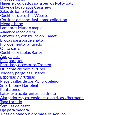
ofrecerte!
Higiene y cuidados para perros Potty patch
Llave de lavaplatos Casa new
Encuentra una amplia variedad de productos de Banquetas y poufs en Sodimac.
Salas de bano Stretto
Encuentra todo lo necesario para tus proyectos de renovación y decoración.
Cuchillos de cocina Webster
¡Visítanos y haz tus ideas realidad!
Cortinas de bano Just home collection
Menaje bebe
Lamparas Mundo magia
Alambre recocido 18
Ferreteria y construccion Gamet
Brocas para porcelanato
Fibrocemento ranurado
Quita sarro
Cuchillos y tablas Ranty
Apoya pies
Piso parquet
Parrillas y accesorios Tromen
Huinchas de medir Truper
Toldos y pergolas El barco
Esponjas y virutillas
Pisos y sillas de bar Polipropileno
Smart home Nanoleaf
Pantalones
Latex extracubriente sipa tineta
Alargadores y extensiones electricas Ubermann
Tapa tornillo
Semillas de pasto
Lija para madera
Tinas de bano y hidromasajes Acrílico