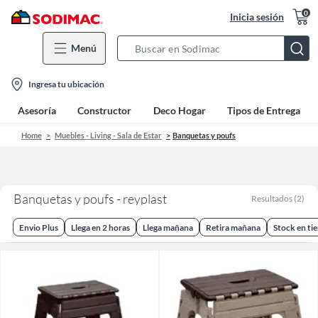
0
Inicia sesión
Menú
Search
Bar
location-
Ingresa tu ubicación
icon
Asesoría
Constructor
Deco Hogar
Tipos de Entrega
Home
Muebles - Living - Sala de Estar
Banquetas y poufs
Banquetas y poufs - reyplast
Resultados
(
2
)
Envio Plus
Llega en 2 horas
Llega mañana
Retira mañana
Stock en ti