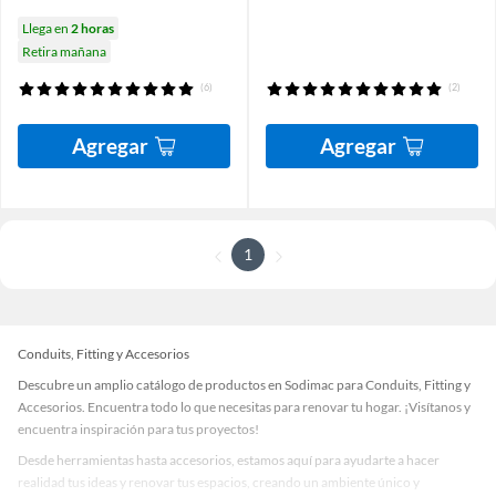
Llega en
2 horas
Retira mañana
(6)
(2)
Agregar
Agregar
1
Conduits, Fitting y Accesorios
Descubre un amplio catálogo de productos en Sodimac para Conduits, Fitting y
Accesorios. Encuentra todo lo que necesitas para renovar tu hogar. ¡Visítanos y
encuentra inspiración para tus proyectos!
Desde herramientas hasta accesorios, estamos aquí para ayudarte a hacer
realidad tus ideas y renovar tus espacios, creando un ambiente único y