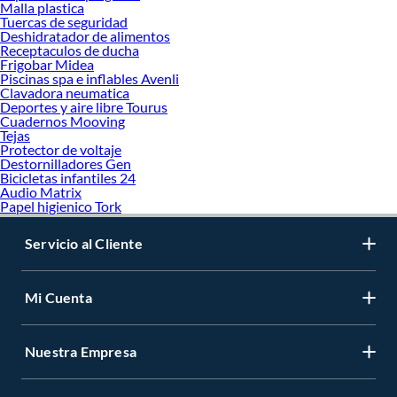
Malla plastica
Tuercas de seguridad
Deshidratador de alimentos
Receptaculos de ducha
Frigobar Midea
Piscinas spa e inflables Avenli
Clavadora neumatica
Deportes y aire libre Tourus
Cuadernos Mooving
Tejas
Protector de voltaje
Destornilladores Gen
Bicicletas infantiles 24
Audio Matrix
Papel higienico Tork
Servicio al Cliente
Mi Cuenta
Nuestra Empresa