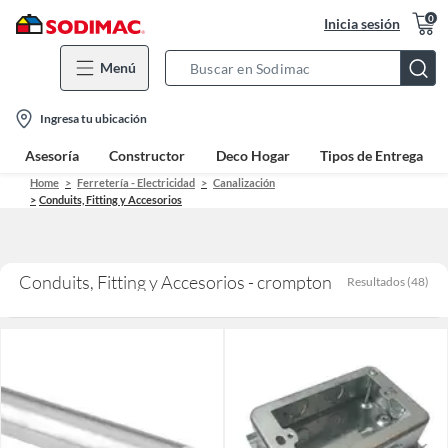
0
Inicia sesión
Menú
Search
Bar
location-
Ingresa tu ubicación
icon
Asesoría
Constructor
Deco Hogar
Tipos de Entrega
Home
Ferretería - Electricidad
Canalización
Conduits, Fitting y Accesorios
Conduits, Fitting y Accesorios - crompton
Resultados
(
48
)