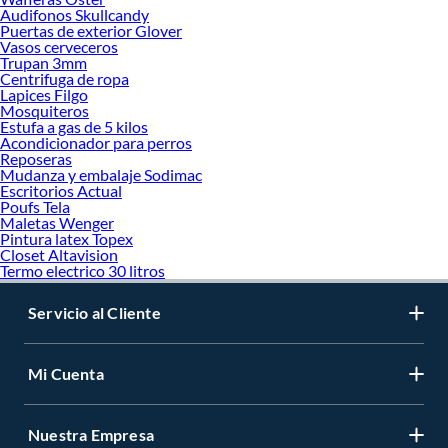
Audifonos Skullcandy
Puertas de exterior Glover
Vasos cerveceros
Trupan 3mm
Centrifuga de ropa
Lapices Filgo
Mosquiteros
Estufa a gas de 5 kilos
Acondicionador para perros
Reposeras
Mudanza y embalaje Sodimac
Escritorios Actual
Poufs Tela
Maletas Wenger
Pintura latex Topex
Closet Altavision
Termo electrico 30 litros
Servicio al Cliente
Mi Cuenta
Nuestra Empresa