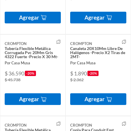
Agregar
Agregar
CROMPTON
CROMPTON
Tubería Flexible Metálica
Canaleta 20X10Mm Libre De
Corrugada Pvc 20Mm Gris
Halógenos -Precio X2 Tiras de
4322 Fuerte -Precio X 30 Mt-
2MT-
Por Casa Musa
Por Casa Musa
$ 36.590
$ 1.890
-20%
-20%
$ 45.738
$ 2.362
Agregar
Agregar
CROMPTON
CROMPTON
Tubería Flexible Metálica
Copla Para Conduit Emt