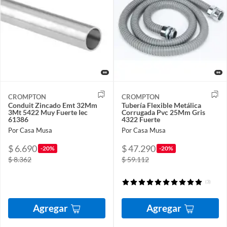
CROMPTON
CROMPTON
Conduit Zincado Emt 32Mm
Tubería Flexible Metálica
3Mt 5422 Muy Fuerte Iec
Corrugada Pvc 25Mm Gris
61386
4322 Fuerte
Por Casa Musa
Por Casa Musa
$ 6.690
$ 47.290
-20%
-20%
$ 8.362
$ 59.112
(3)
Agregar
Agregar