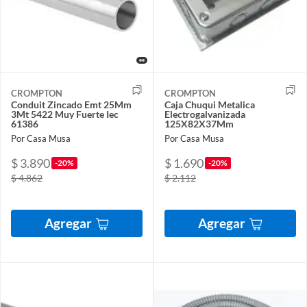
CROMPTON
CROMPTON
Conduit Zincado Emt 25Mm
Caja Chuqui Metalica
3Mt 5422 Muy Fuerte Iec
Electrogalvanizada
61386
125X82X37Mm
Por Casa Musa
Por Casa Musa
$ 3.890
$ 1.690
-20%
-20%
$ 4.862
$ 2.112
Agregar
Agregar