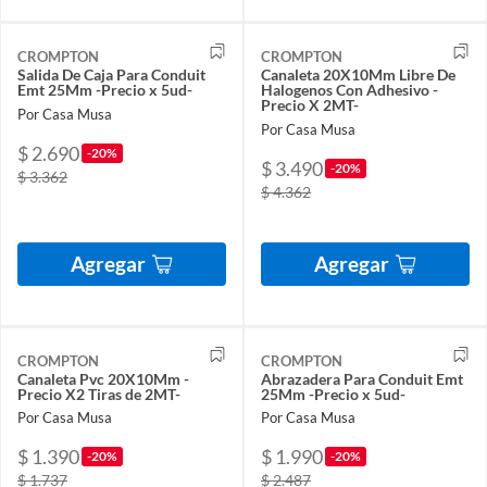
CROMPTON
CROMPTON
Salida De Caja Para Conduit
Canaleta 20X10Mm Libre De
Emt 25Mm -Precio x 5ud-
Halogenos Con Adhesivo -
Precio X 2MT-
Por Casa Musa
Por Casa Musa
$ 2.690
-20%
$ 3.490
-20%
$ 3.362
$ 4.362
Agregar
Agregar
CROMPTON
CROMPTON
Canaleta Pvc 20X10Mm -
Abrazadera Para Conduit Emt
Precio X2 Tiras de 2MT-
25Mm -Precio x 5ud-
Por Casa Musa
Por Casa Musa
$ 1.390
$ 1.990
-20%
-20%
$ 1.737
$ 2.487