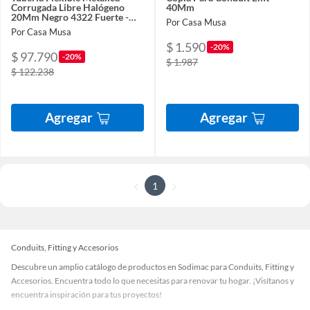
Corrugada Libre Halógeno
40Mm
20Mm Negro 4322 Fuerte -
Por Casa Musa
Precio X 30 Mt-
Por Casa Musa
$ 1.590
-20%
$ 97.790
-20%
$ 1.987
$ 122.238
Agregar
Agregar
1
Conduits, Fitting y Accesorios
Descubre un amplio catálogo de productos en Sodimac para Conduits, Fitting y
Accesorios. Encuentra todo lo que necesitas para renovar tu hogar. ¡Visítanos y
encuentra inspiración para tus proyectos!