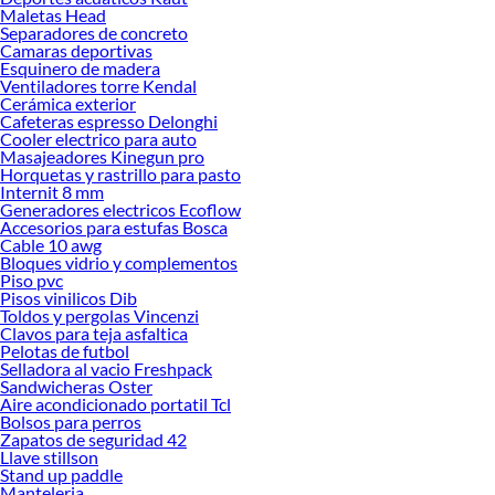
Maletas Head
Explora la variedad de productos de Ganchos Metálicos en Sodimac
Separadores de concreto
Camaras deportivas
Herramientas, materiales y accesorios de calidad para tus proyectos y
Esquinero de madera
renovación de espacios. ¡Visítanos y descubre todo lo que tenemos para
Ventiladores torre Kendal
ofrecerte!
Cerámica exterior
Cafeteras espresso Delonghi
Encuentra una amplia variedad de productos de Ganchos Metálicos en Sodimac.
Cooler electrico para auto
Encuentra todo lo necesario para tus proyectos de renovación y decoración.
Masajeadores Kinegun pro
¡Visítanos y haz tus ideas realidad!
Horquetas y rastrillo para pasto
Internit 8 mm
Generadores electricos Ecoflow
Accesorios para estufas Bosca
Cable 10 awg
Bloques vidrio y complementos
Piso pvc
Pisos vinilicos Dib
Toldos y pergolas Vincenzi
Clavos para teja asfaltica
Pelotas de futbol
Selladora al vacio Freshpack
Sandwicheras Oster
Aire acondicionado portatil Tcl
Bolsos para perros
Zapatos de seguridad 42
Llave stillson
Stand up paddle
Manteleria