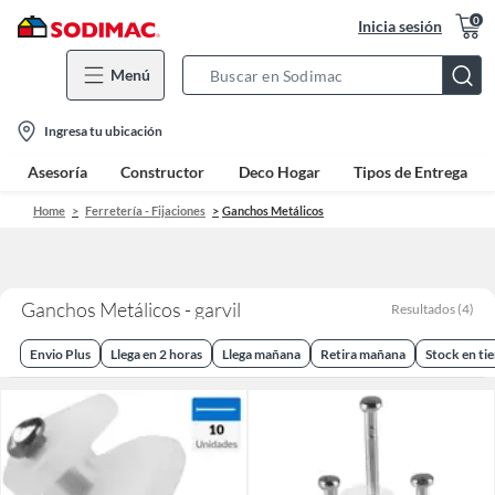
0
Inicia sesión
Menú
Search
Bar
location-
Ingresa tu ubicación
icon
Asesoría
Constructor
Deco Hogar
Tipos de Entrega
Home
Ferretería - Fijaciones
Ganchos Metálicos
Ganchos Metálicos - garvil
Resultados
(
4
)
Envio Plus
Llega en 2 horas
Llega mañana
Retira mañana
Stock en ti