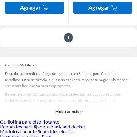
Agregar
Agregar
1
Ganchos Metálicos
Descubre un amplio catálogo de productos en Sodimac para Ganchos
Metálicos. Encuentra todo lo que necesitas para renovar tu hogar. ¡Visítanos y
encuentra inspiración para tus proyectos!
Desde herramientas hasta accesorios, estamos aquí para ayudarte a hacer
realidad tus ideas y renovar tus espacios, creando un ambiente único y
personalizado. Explora nuestra selección de herramientas, materiales y
Mostrar más
accesorios de calidad que te ayudarán a crear un espacio más tú.
Guillotina para piso flotante
Desde remodelaciones hasta proyectos de decoración, estamos aquí para hacer
Repuestos para lijadora black and decker
tus ideas realidad. ¡Visítanos y encuentra todo lo que tenemos para ofrecerte en
Modulos enchufe Schneider electric
Ganchos Metálicos!
Deportes acuaticos Kaut