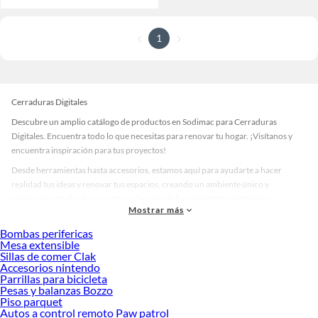
1
Cerraduras Digitales
Descubre un amplio catálogo de productos en Sodimac para Cerraduras
Digitales. Encuentra todo lo que necesitas para renovar tu hogar. ¡Visítanos y
encuentra inspiración para tus proyectos!
Desde herramientas hasta accesorios, estamos aquí para ayudarte a hacer
realidad tus ideas y renovar tus espacios, creando un ambiente único y
personalizado. Explora nuestra selección de herramientas, materiales y
Mostrar más
accesorios de calidad que te ayudarán a crear un espacio más tú.
Bombas perifericas
Desde remodelaciones hasta proyectos de decoración, estamos aquí para hacer
Mesa extensible
tus ideas realidad. ¡Visítanos y encuentra todo lo que tenemos para ofrecerte en
Sillas de comer Clak
Cerraduras Digitales!
Accesorios nintendo
Parrillas para bicicleta
Explora la variedad de productos de Cerraduras Digitales en Sodimac
Pesas y balanzas Bozzo
Piso parquet
Herramientas, materiales y accesorios de calidad para tus proyectos y
Autos a control remoto Paw patrol
renovación de espacios. ¡Visítanos y descubre todo lo que tenemos para