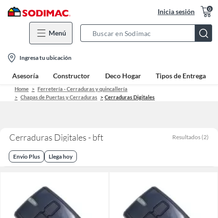
0
Inicia sesión
Menú
Search
Bar
location-
Ingresa tu ubicación
icon
Asesoría
Constructor
Deco Hogar
Tipos de Entrega
Home
Ferretería - Cerraduras y quincallería
Chapas de Puertas y Cerraduras
Cerraduras Digitales
Cerraduras Digitales - bft
Resultados
(
2
)
Envio Plus
Llega hoy