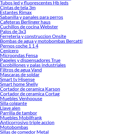
Tubos led y fluorescentes Hb leds
ofrecerte!
Cintas de tela 3m
Estantes Rimax
Encuentra una amplia variedad de productos de Cerraduras Digitales en
Sabanilla y panales para perros
Sodimac. Encuentra todo lo necesario para tus proyectos de renovación y
Cafeteras Berlinger haus
decoración. ¡Visítanos y haz tus ideas realidad!
Cuchillos de cocina Webster
Palos de 3x3
Ferreteria y construccion Onsite
Bombas de agua y motobombas Bercatti
Pernos coche 1 1 4
Cenicero
Microondas Fensa
Papeles y dispensadores True
Escobillones y palas industriales
Filtros de agua Vand
Mascaras de soldar
Smart tv Hisense
Smart home Shelly
Cortador de ceramica Karson
Cortador de ceramica Cortag
Muebles Venhoouse
Silla colgante
Llave alen
Parrilla de tambor
Muebles Mobilfrank
Anticorrosivo triple accion
Motobombas
Sillas de comedor Metal