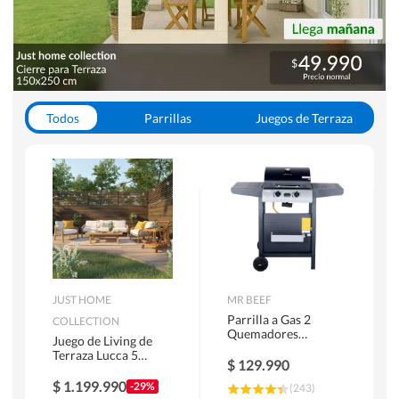
Todos
Parrillas
Juegos de Terraza
Toldos
JUST HOME
MR BEEF
Parrilla a Gas 2
COLLECTION
Quemadores
Juego de Living de
Bandejas Laterales
Terraza Lucca 5
$
129.990
Personas Natural
$
1.199.990
-29%
(
243
)