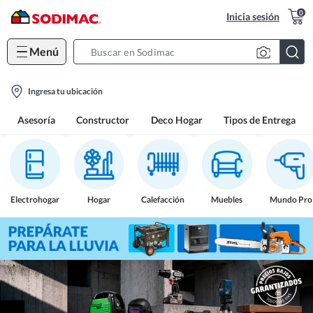
0
Inicia sesión
Menú
Search
Bar
location-
Ingresa tu ubicación
icon
Asesoría
Constructor
Deco Hogar
Tipos de Entrega
Electrohogar
Hogar
Calefacción
Muebles
Mundo Pro