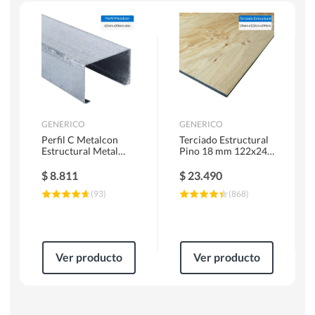
Escaleras
Soldadoras
Herramientas Manuales
Sierras Circulares
GENERICO
GENERICO
Perfil C Metalcon
Terciado Estructural
Estructural Metal
Pino 18 mm 122x244
62x20x0.85 mm 6 m
cm
$
8.811
$
23.490
(
93
)
(
868
)
Ver producto
Ver producto