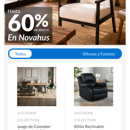
Todos
Sillones y Futones
Juegos de Comedor
Lamparas
Closets
Escritorios y Sillas PC
Racks y Muebles TV
Alfombras
JUST HOME
JUST HOME
COLLECTION
COLLECTION
Juego de Comedor
Sillón Reclinable