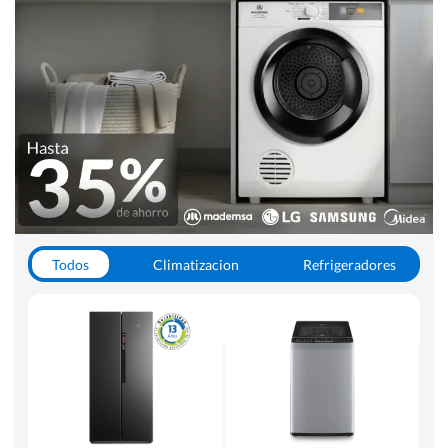
Todos
Climatizacion
Refrigeradores
Lavado y Secado
Cocinas
Aspiradoras
Hornos y Microondas
Otros