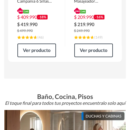
Campania 6 Sillas
Masajeador
Mesa Rectangular
Calentador 1 cuerpo
180 x 90 x 76 cm
Atlanta 91x101x94
Café
cm Negro
$
409.990
$
209.990
-18%
-16%
$
419.990
$
219.990
$
499.990
$
249.990
(
46
)
(
149
)
Ver producto
Ver producto
Baño, Cocina, Pisos
El toque final para todos tus proyectos encuentralo solo aquí