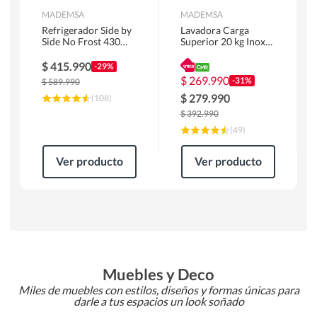
MADEMSA
MADEMSA
Refrigerador Side by
Lavadora Carga
Side No Frost 430
Superior 20 kg Inox
Litros Negro
MDWMT20S
MAS430B
$
415.990
-29%
$
269.990
-31%
$
589.990
$
279.990
(
108
)
$
392.990
(
49
)
Ver producto
Ver producto
Muebles y Deco
Miles de muebles con estilos, diseños y formas únicas para
darle a tus espacios un look soñado