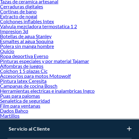
Tazas de ceramica artesanal
Cerraduras digitales
Cortinas de bano
Extracto de nogal
Colchones inflables Intex
Valvula mezcladora termostatica 1 2
Impresion 3d
Botellas de agua Stanley
Esmaltes al agua Soquina
Polera sin manga hombre
Quicio
Ropa deportiva Everso
Pinturas especiales y por material Tajamar
Alfombras de juegos
Colchon 1 5 plazas Cic
Accesorios para motos Motowolf
Pintura latex Ceresita
Campanas de cocina Bosch
Herramientas electricas e inalambricas Ingco
Puas para palomas
Senaletica de seguridad
Film para ventanas
Dados Bahco
Martillos
Servicio al Cliente