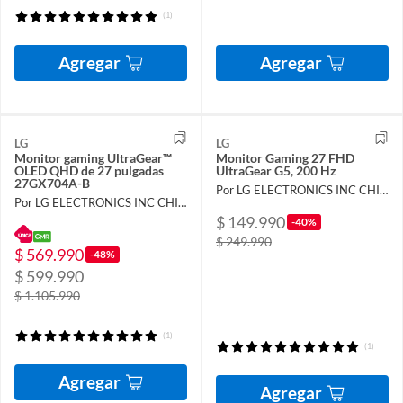
(1)
Agregar
Agregar
LG
LG
Monitor gaming UltraGear™
Monitor Gaming 27 FHD
OLED QHD de 27 pulgadas
UltraGear G5, 200 Hz
27GX704A-B
Por LG ELECTRONICS INC CHILE LIMITADA
Por LG ELECTRONICS INC CHILE LIMITADA
$ 149.990
-40%
$ 249.990
$ 569.990
-48%
$ 599.990
$ 1.105.990
(1)
(1)
Agregar
Agregar