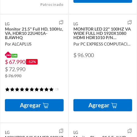
Patrocinado
LG
LG
Monitor 21.5" Full HD, 100Hz,
MONITOR LED 22" 100HZ VA
VA, HDR10 22U401A-
WIDE FULL HD 1920X1080
B.AWHQ
HDMI HDR1010 P/N
22U401A-B
Por ALCAPLUS
Por PC EXPRESS COMPUTACION LTDA
$ 96.900
$ 67.990
-12%
$ 72.990
$ 76.990
(3)
Agregar
Agregar
LG
LG