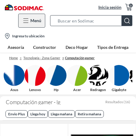
0
Inicia sesión
Menú
Search
Bar
location-
Ingresa tu ubicación
icon
Asesoría
Constructor
Deco Hogar
Tipos de Entrega
Home
Tecnología - Zona Gamer
Computación gamer
Asus
Lenovo
Hp
Acer
Redragon
Gigabyte
L
Computación gamer - lg
Resultados
(
16
)
Envio Plus
Llega hoy
Llega mañana
Retira mañana