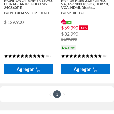
MONITOR 24" GAMER 180HZ
Monitor Plano 21.5 Full HD,
ULTRAGEAR IPS FHD 1MS
VA, 169, 100Hz, 5ms, HDR 10,
24GS60F-B
VGA, HDMI, Diseño
ergonómico
Por PC EXPRESS COMPUTACION LTDA
Por SP DIGITAL
$ 129.900
$ 69.990
-65%
$ 82.990
$ 199.990
Llega hoy
(101)
(13)
Agregar
Agregar
1