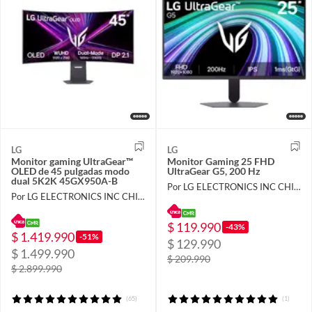
LG
LG
Monitor gaming UltraGear™
Monitor Gaming 25 FHD
OLED de 45 pulgadas modo
UltraGear G5, 200 Hz
dual 5K2K 45GX950A-B
Por LG ELECTRONICS INC CHILE LIMITADA
Por LG ELECTRONICS INC CHILE LIMITADA
$ 119.990
-43%
$ 1.419.990
-51%
$ 129.990
$ 1.499.990
$ 209.990
$ 2.899.990
(65)
(1)