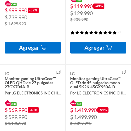
$ 119.990
-43%
$ 699.990
-59%
$ 129.990
$ 739.990
$ 209.990
$ 1.699.990
(1)
Agregar
Agregar
LG
LG
Monitor gaming UltraGear™
Monitor gaming UltraGear™
OLED QHD de 27 pulgadas
OLED de 45 pulgadas modo
27GX704A-B
dual 5K2K 45GX950A-B
Por LG ELECTRONICS INC CHILE LIMITADA
Por LG ELECTRONICS INC CHILE LIMITADA
$ 569.990
$ 1.419.990
-48%
-51%
$ 599.990
$ 1.499.990
$ 1.105.990
$ 2.899.990