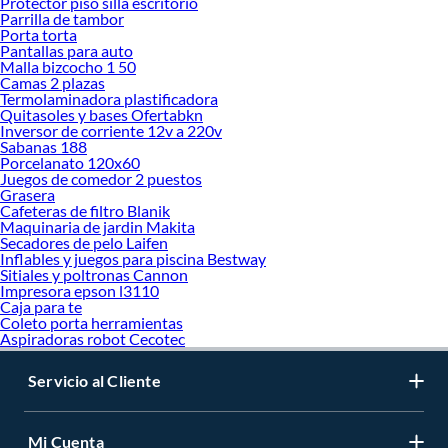
Protector piso silla escritorio
Parrilla de tambor
Porta torta
Pantallas para auto
Malla bizcocho 1 50
Camas 2 plazas
Termolaminadora plastificadora
Quitasoles y bases Ofertabkn
Inversor de corriente 12v a 220v
Sabanas 188
Porcelanato 120x60
Juegos de comedor 2 puestos
Grasera
Cafeteras de filtro Blanik
Maquinaria de jardin Makita
Secadores de pelo Laifen
Inflables y juegos para piscina Bestway
Sitiales y poltronas Cannon
Impresora epson l3110
Caja para te
Coleto porta herramientas
Aspiradoras robot Cecotec
Servicio al Cliente
Mi Cuenta