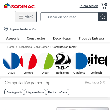
0
Inicia sesión
Menú
Search
Bar
location-
Ingresa tu ubicación
icon
Asesoría
Constructor
Deco Hogar
Tipos de Entrega
Home
Tecnología - Zona Gamer
Computación gamer
Asus
Lenovo
Acer
Redragon
Gigabyte
Logitech
Computación gamer - hp
Resultados
(
47
)
Envío gratis
Llega mañana
Retira mañana