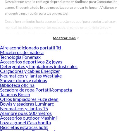
Descubre un amplio catálogo de productos en Sodimac para Computación
gamer. Encuentra todo lo que necesitas para renovar tu hogar. ¡Visítanos y
encuentra inspiración para tus proyectos!
Desde herramientas hasta accesorios, estamos aquí para ayudarte a hacer
realidad tus ideas y renovar tus espacios, creando un ambiente único y
personalizado. Explora nuestra selección de herramientas, materiales y
Mostrar más
accesorios de calidad que te ayudarán a crear un espacio más tú.
Aire acondicionado portatil Tcl
Desde remodelaciones hasta proyectos de decoración, estamos aquí para hacer
Maceteros de madera
tus ideas realidad. ¡Visítanos y encuentra todo lo que tenemos para ofrecerte en
Tecnologia Fonemax
Computación gamer!
Accesorios deportivos Zg joyas
Detergentes y limpiadores industriales
Explora la variedad de productos de Computación gamer en Sodimac
Cargadores y cables Energizer
Neumaticos y llantas Westlake
Herramientas, materiales y accesorios de calidad para tus proyectos y
Shower doors y cabinas
renovación de espacios. ¡Visítanos y descubre todo lo que tenemos para
Biblioteca oficina
ofrecerte!
Secadora de ropa Portátil/compacta
Taladros Bosch
Encuentra una amplia variedad de productos de Computación gamer en
Otros limpiadores Fuze clean
Sodimac. Encuentra todo lo necesario para tus proyectos de renovación y
Bowls y asaderas Luminarc
decoración. ¡Visítanos y haz tus ideas realidad!
Neumaticos y llantas 15
Alambre puas 500 metros
Accesorios outdoor Mashini
Loza a granel Casa bonita
Bicicletas estaticas Sdfit