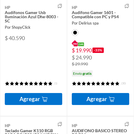
HP
HP
Audífonos Gamer Usb
Audifono Gamer 1601 -
Iluminación Azul Dhe-8003 -
Compatible con PC y PS4
SC
Por Delirius spa
Por ShopyClick
$ 40.590
$ 19.990
-33%
$ 24.990
$ 29.990
Envío
gratis
(1)
(30)
Agregar
Agregar
HP
HP
Teclado Gamer K110 RGB
AUDIFONO BASICO STEREO