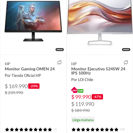
HP
HP
Monitor Gaming OMEN 24
Monitor Ejecutivo 524SW 24
IPS 100Hz
Por Tienda Oficial HP
Por LOi Chile
$ 169.990
-29%
$ 239.990
$ 99.990
-47%
$ 119.990
$ 189.990
Llega mañana
(1)
(51)