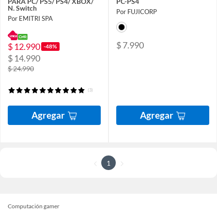
PARA PC/ PS5/ PS4/ XBOX/
PC-PS4
N. Switch
Por FUJICORP
Por EMITRI SPA
$ 7.990
$ 12.990
-48%
$ 14.990
$ 24.990
(3)
Agregar
Agregar
1
Computación gamer