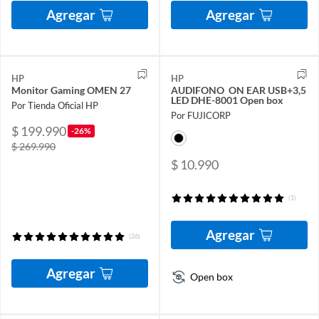
Agregar
Agregar
HP
HP
Monitor Gaming OMEN 27
AUDIFONO ON EAR USB+3,5
LED DHE-8001 Open box
Por Tienda Oficial HP
Por FUJICORP
$ 199.990
-26%
$ 269.990
$ 10.990
(1)
Agregar
(26)
Agregar
Open box