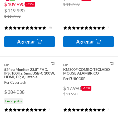
$ 109.990
$ 119.990
-35%
$ 119.990
$ 169.990
(53)
(7)
Agregar
Agregar
HP
HP
524pu Monitor 23.8" FHD,
KM300F COMBO TECLADO
IPS, 100Hz, 5ms, USB-C 100W,
MOUSE ALAMBRICO
HDMI, DP, Ajustable
Por FUJICORP
Por Cybertech
$ 17.990
-18%
$ 384.038
$ 21.990
Envío
gratis
(1)
(1)