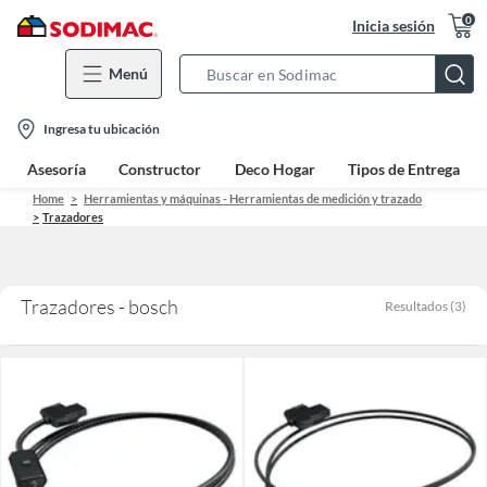
0
Inicia sesión
Menú
Search
Bar
location-
Ingresa tu ubicación
icon
Asesoría
Constructor
Deco Hogar
Tipos de Entrega
Home
Herramientas y máquinas - Herramientas de medición y trazado
Trazadores
Trazadores - bosch
Resultados
(
3
)