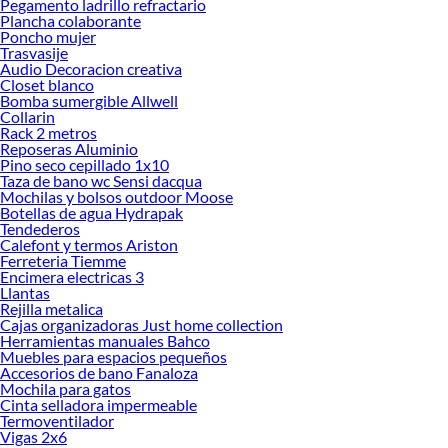
Pegamento ladrillo refractario
renovación de espacios. ¡Visítanos y descubre todo lo que tenemos para
Plancha colaborante
ofrecerte!
Poncho mujer
Trasvasije
Encuentra una amplia variedad de productos de Trazadores en Sodimac.
Audio Decoracion creativa
Encuentra todo lo necesario para tus proyectos de renovación y decoración.
Closet blanco
¡Visítanos y haz tus ideas realidad!
Bomba sumergible Allwell
Collarin
Rack 2 metros
Reposeras Aluminio
Pino seco cepillado 1x10
Taza de bano wc Sensi dacqua
Mochilas y bolsos outdoor Moose
Botellas de agua Hydrapak
Tendederos
Calefont y termos Ariston
Ferreteria Tiemme
Encimera electricas 3
Llantas
Rejilla metalica
Cajas organizadoras Just home collection
Herramientas manuales Bahco
Muebles para espacios pequeños
Accesorios de bano Fanaloza
Mochila para gatos
Cinta selladora impermeable
Termoventilador
Vigas 2x6