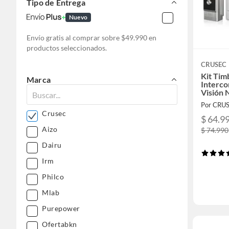
Tipo de Entrega
Nuevo
Envío gratis al comprar sobre $49.990 en
productos seleccionados.
CRUSEC
Kit Tim
Marca
Interc
Visión 
Por CRU
Crusec
$ 64.9
Aizo
$ 74.990
Dairu
Irm
Philco
Mlab
Purepower
Ofertabkn