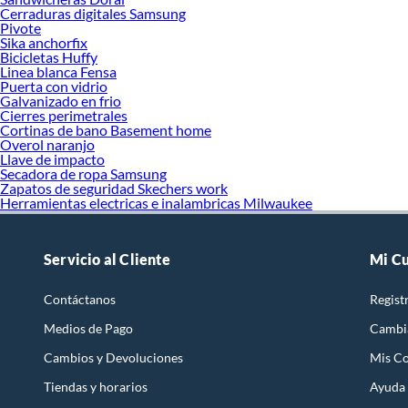
Cerraduras digitales Samsung
Pivote
Sika anchorfix
Bicicletas Huffy
Linea blanca Fensa
Puerta con vidrio
Galvanizado en frio
Cierres perimetrales
Cortinas de bano Basement home
Overol naranjo
Llave de impacto
Secadora de ropa Samsung
Zapatos de seguridad Skechers work
Herramientas electricas e inalambricas Milwaukee
Servicio al Cliente
Mi C
Contáctanos
Regist
Medios de Pago
Cambi
Cambios y Devoluciones
Mis C
Tiendas y horarios
Ayuda