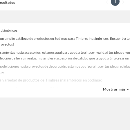
1
 Resultados
nalámbricos
un amplio catálogo de productos en Sodimac para Timbres inalámbricos. Encuentra todo
proyectos!
ramientas hasta accesorios, estamos aquí para ayudarte a hacer realidad tus ideas y re
lección de herramientas, materiales y accesorios de calidad que te ayudarán a crear un
odelaciones hasta proyectos de decoración, estamos aquí para hacer tus ideas realidad
cos!
la variedad de productos de Timbres inalámbricos en Sodimac
as, materiales y accesorios de calidad para tus proyectos y renovación de espacios. ¡
Mostrar más
 una amplia variedad de productos de Timbres inalámbricos en Sodimac. Encuentra todo
eas realidad!