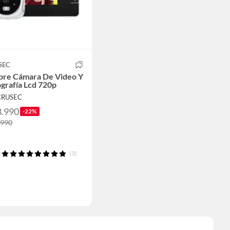
SEC
bre Cámara De Video Y
grafía Lcd 720p
CRUSEC
8.990
-22%
.990
(3)