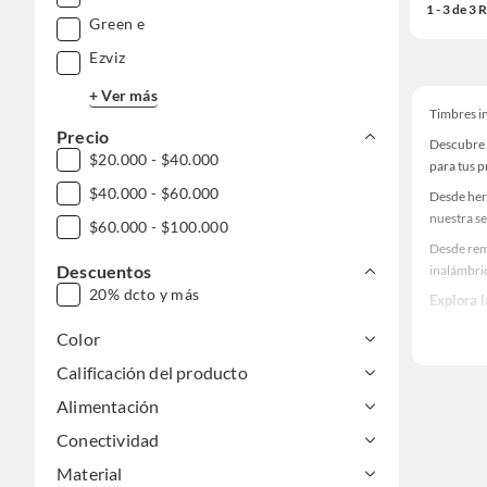
1 - 3 de 3
Green e
Ezviz
+ Ver más
Timbres i
Precio
Descubre 
$20.000 - $40.000
para tus 
$40.000 - $60.000
Desde her
nuestra se
$60.000 - $100.000
Desde rem
Descuentos
inalámbri
20% dcto y más
Explora 
Herramient
Color
Encuentra
Calificación del producto
haz tus id
Alimentación
Conectividad
Material