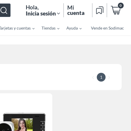
0
Hola
,
Mi
cuenta
Inicia sesión
Tarjetas y cuentas
Tiendas
Ayuda
Vende en Sodimac
1