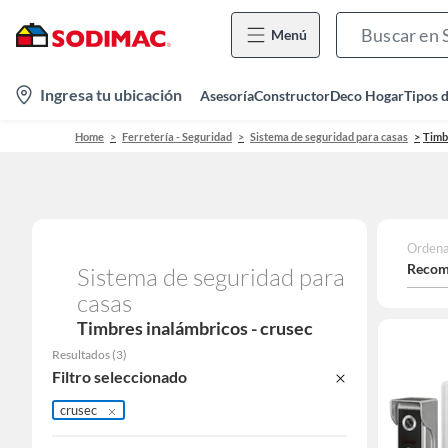
Menú
location-
Ingresa tu ubicación
Asesoría
Constructor
Deco Hogar
Tipos 
icon
Home
Ferretería - Seguridad
Sistema de seguridad para casas
Timb
Ordena
Recom
Sistema de seguridad para
casas
Timbres inalámbricos - crusec
Resultados
(
3
)
Filtro seleccionado
crusec