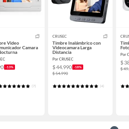
CRUSEC
CRU
bre Video
Timbre Inalámbrico con
Tim
omunicador Camara
Videocamara Larga
Foto
Nocturna
Distancia
Por 
SEC
Por CRUSEC
$ 3
90
$ 44.990
-13%
-18%
$ 49
$ 54.990
(7)
(4)