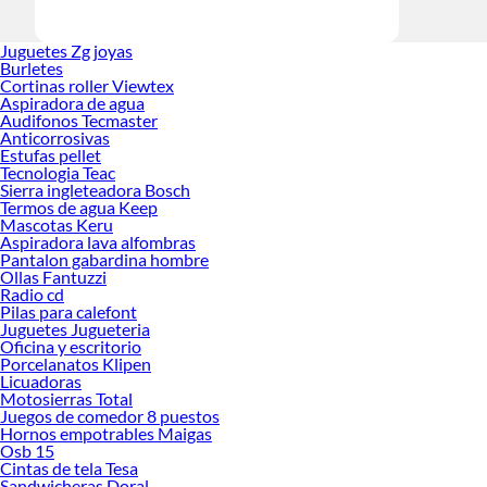
Juguetes Zg joyas
Burletes
Cortinas roller Viewtex
Aspiradora de agua
Audifonos Tecmaster
Anticorrosivas
Estufas pellet
Tecnologia Teac
Sierra ingleteadora Bosch
Termos de agua Keep
Mascotas Keru
Aspiradora lava alfombras
Pantalon gabardina hombre
Ollas Fantuzzi
Radio cd
Pilas para calefont
Juguetes Jugueteria
Oficina y escritorio
Porcelanatos Klipen
Licuadoras
Motosierras Total
Juegos de comedor 8 puestos
Hornos empotrables Maigas
Osb 15
Cintas de tela Tesa
Sandwicheras Doral