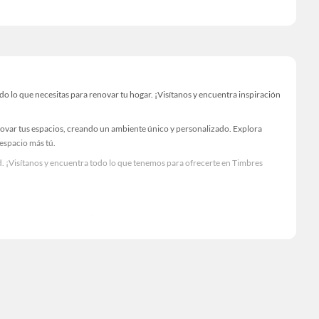
 lo que necesitas para renovar tu hogar. ¡Visítanos y encuentra inspiración
novar tus espacios, creando un ambiente único y personalizado. Explora
 espacio más tú.
. ¡Visítanos y encuentra todo lo que tenemos para ofrecerte en Timbres
Visítanos y descubre todo lo que tenemos para ofrecerte!
 lo necesario para tus proyectos de renovación y decoración. ¡Visítanos y