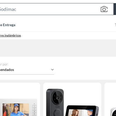
Search
Bar
de Entrega
res inalámbricos
r por
:
endados