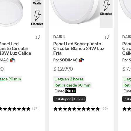
DAIRU
DAI
Panel Led
Panel Led Sobrepuesto
Pan
esto Circular
Circular Blanco 24W Luz
Cir
18W Luz Cálida
Fría
Cáli
IMAC
Por SODIMAC
Por
90
$ 12.990
$ 7
desde 90 min
Llega en
2 horas
Lle
Retira desde 90 min
Reti
Envío
Plus
+
Env
Instala por $19.990
Inst
(17)
(33)