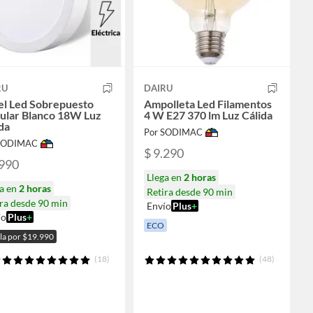
RU
DAIRU
el Led Sobrepuesto
Ampolleta Led Filamentos
cular Blanco 18W Luz
4 W E27 370 lm Luz Cálida
da
Por SODIMAC
 SODIMAC
$ 9.290
.990
Llega en
2 horas
ga en
2 horas
Retira desde 90 min
ra desde 90 min
Envío
Plus
+
ío
Plus
+
ECO
ala por $19.990
(18)
(48)