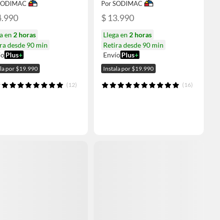
 SODIMAC
Por SODIMAC
4.990
$ 13.990
ga en
2 horas
Llega en
2 horas
ra desde 90 min
Retira desde 90 min
ío
Plus
+
Envío
Plus
+
ala por $19.990
Instala por $19.990
(12)
(16)