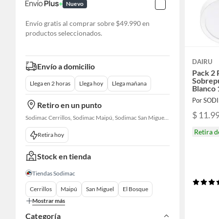
Nuevo
Envío gratis al comprar sobre $49.990 en
productos seleccionados.
DAIRU
Envío a domicilio
Pack 2 
Sobrepu
Llega en 2 horas
Llega hoy
Llega mañana
Blanco 
Por SOD
Retiro en un punto
$ 11.9
Sodimac Cerrillos, Sodimac Maipú, Sodimac San Miguel, Sodimac El Bosque, Sodimac San Bernardo, Constructor Cantagallo, Sodimac Talagante, Sodimac San Fernando
Retira 
Retira hoy
Stock en tienda
Tiendas Sodimac
Cerrillos
Maipú
San Miguel
El Bosque
Mostrar más
Categoría