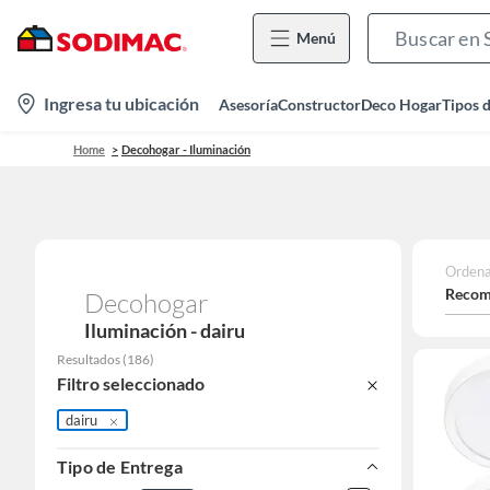
Menú
location-
Ingresa tu ubicación
Asesoría
Constructor
Deco Hogar
Tipos 
icon
Home
Decohogar - Iluminación
Ordena
Recom
Decohogar
Iluminación - dairu
Resultados
(
186
)
Filtro seleccionado
dairu
Tipo de Entrega