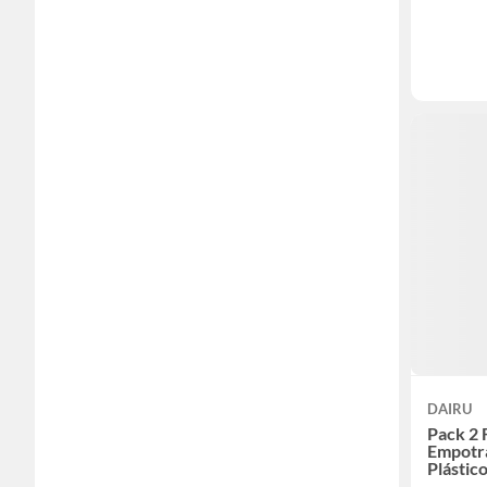
DAIRU
Pack 2 
Empotr
Plástic