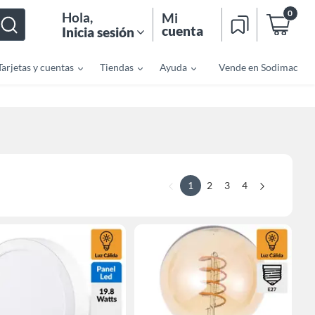
0
Hola
,
Mi
cuenta
Inicia sesión
Tarjetas y cuentas
Tiendas
Ayuda
Vende en Sodimac
1
2
3
4