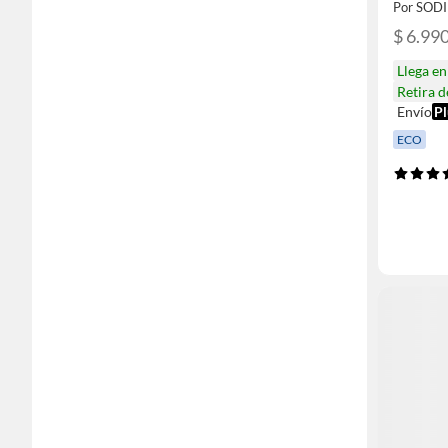
Por SOD
$ 6.99
Llega e
Retira 
Envío
Pl
ECO