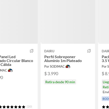
DAIRU
DAI
Panel Led
Perfil Sobreponer
Pack
do Circular Blanco
Aluminio 1m Plateado
3.5 
Cálida
Por SODIMAC
Por
IMAC
$ 3.990
$ 8
90
Retira desde 90 min
Lle
Reti
Env
ECO
(20)