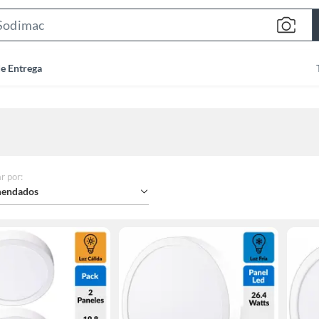
Search
Bar
de Entrega
r por
:
endados