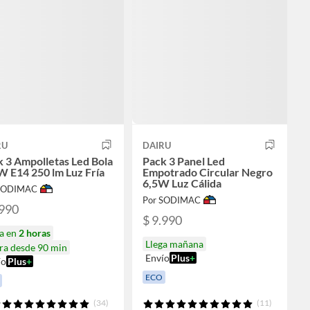
RU
DAIRU
 3 Ampolletas Led Bola
Pack 3 Panel Led
W E14 250 lm Luz Fría
Empotrado Circular Negro
6,5W Luz Cálida
 SODIMAC
Por SODIMAC
.990
$ 9.990
ga en
2 horas
Llega mañana
ra desde 90 min
Envío
Plus
+
ío
Plus
+
ECO
(34)
(11)