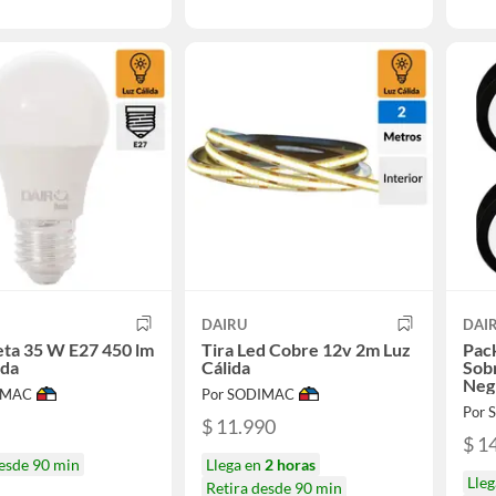
DAIRU
DAI
ta 35 W E27 450 lm
Tira Led Cobre 12v 2m Luz
Pack
ida
Cálida
Sob
Neg
IMAC
Por SODIMAC
Por
$ 11.990
$ 1
desde 90 min
Llega en
2 horas
Lle
Retira desde 90 min