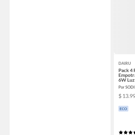
DAIRU
Pack 4 
Empotra
6W Luz 
Por SOD
$ 13.9
ECO