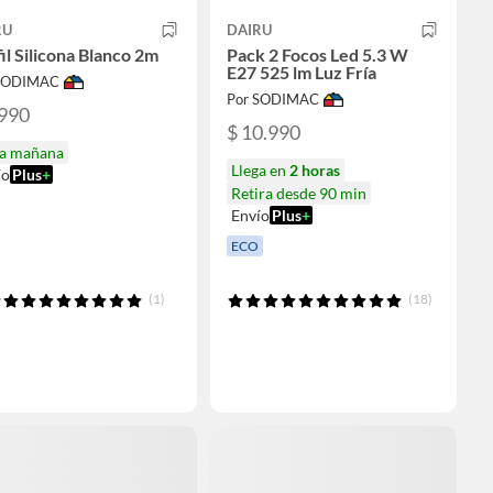
RU
DAIRU
il Silicona Blanco 2m
Pack 2 Focos Led 5.3 W
E27 525 lm Luz Fría
 SODIMAC
Por SODIMAC
.990
$ 10.990
ga mañana
Llega en
2 horas
ío
Plus
+
Retira desde 90 min
Envío
Plus
+
ECO
(1)
(18)