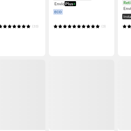
Reti
Envío
Plus
+
Env
ECO
Inst
(33)
(3)