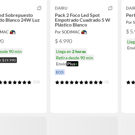
DAIRU
DAI
Led Sobrepuesto
Pack 2 Foco Led Spot
Perf
do Blanco 24W Luz
Empotrado Cuadrado 5 W
Por
Plástico Blanco
$ 5
IMAC
Por SODIMAC
90
$ 4.990
Lle
Env
desde 90 min
Llega en
2 horas
Retira desde 90 min
or $19.990
Envío
Plus
+
ECO
(23)
(1)