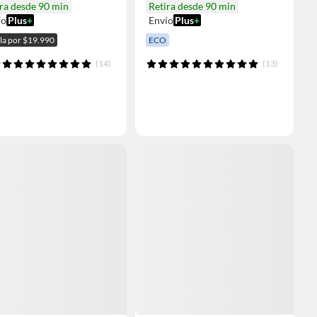
ra desde 90 min
Retira desde 90 min
ío
Plus
+
Envío
Plus
+
ala por $19.990
ECO
(14)
(13)