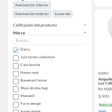
Iluminación interior
Iluminación exterior
Luces led
Calificación del producto
Marca
Dairu
Just home collection
Casa bonita
Home neat
DAIRU
Ampolle
Basement home
Luz Cál
Shop ehome bag
Por SOD
$ 990
Maxwell
Form design
Retira 
Supercenter