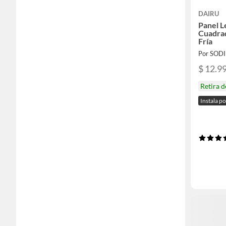
DAIRU
Panel 
Cuadra
Fría
Por SOD
$ 12.9
Retira 
Instala p