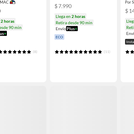
IMAC
Por
$ 7.990
0
$ 1
Llega en
2 horas
n
2 horas
Lle
Retira desde 90 min
desde 90 min
Reti
Envío
Plus
+
us
+
Env
ECO
Inst
(8)
(11)