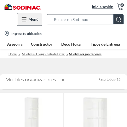
0
Inicia sesión
Menú
Search
Bar
location-
Ingresa tu ubicación
icon
Asesoría
Constructor
Deco Hogar
Tipos de Entrega
Home
Muebles - Living - Sala de Estar
Muebles organizadores
Muebles organizadores - cic
Resultados
(
13
)