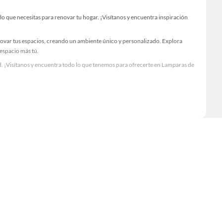
 que necesitas para renovar tu hogar. ¡Visítanos y encuentra inspiración
novar tus espacios, creando un ambiente único y personalizado. Explora
 espacio más tú.
. ¡Visítanos y encuentra todo lo que tenemos para ofrecerte en Lamparas de
Visítanos y descubre todo lo que tenemos para ofrecerte!
 necesario para tus proyectos de renovación y decoración. ¡Visítanos y haz