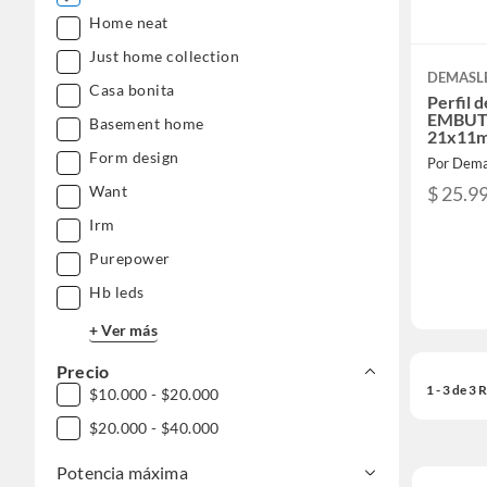
Home neat
Just home collection
DEMASL
Casa bonita
Perfil 
EMBUTI
Basement home
21x11m
Form design
Por Dema
$ 25.9
Want
Irm
Purepower
Hb leds
+ Ver más
Precio
1 - 3 de 3
$10.000 - $20.000
$20.000 - $40.000
Potencia máxima