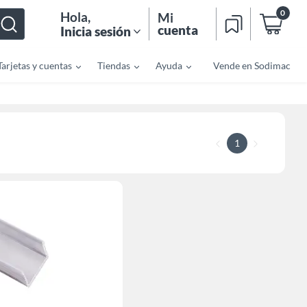
0
Hola
,
Mi
cuenta
Inicia sesión
Tarjetas y cuentas
Tiendas
Ayuda
Vende en Sodimac
1