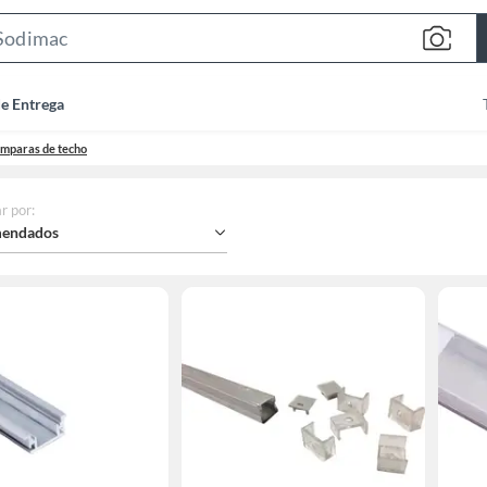
Search
Bar
de Entrega
mparas de techo
r por
:
endados