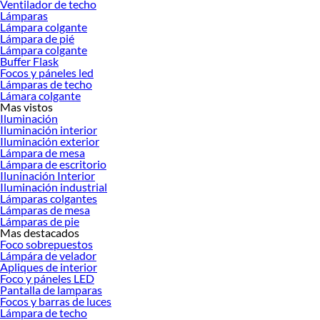
Ventilador de techo
Lámparas
Lámpara colgante
Lámpara de pié
Lámpara colgante
Buffer Flask
Focos y páneles led
Lámparas de techo
Lámara colgante
Mas vistos
Iluminación
Iluminación interior
Iluminación exterior
Lámpara de mesa
Lámpara de escritorio
Iluninación Interior
Iluminación industrial
Lámparas colgantes
Lámparas de mesa
Lámparas de pie
Mas destacados
Foco sobrepuestos
Lámpára de velador
Apliques de interior
Foco y páneles LED
Pantalla de lamparas
Focos y barras de luces
Lámpara de techo