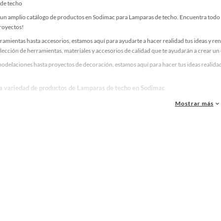
de techo
un amplio catálogo de productos en Sodimac para Lamparas de techo. Encuentra todo lo
proyectos!
ramientas hasta accesorios, estamos aquí para ayudarte a hacer realidad tus ideas y re
lección de herramientas, materiales y accesorios de calidad que te ayudarán a crear un
odelaciones hasta proyectos de decoración, estamos aquí para hacer tus ideas realidad
la variedad de productos de Lamparas de techo en Sodimac
as, materiales y accesorios de calidad para tus proyectos y renovación de espacios. ¡
Mostrar más
 una amplia variedad de productos de Lamparas de techo en Sodimac. Encuentra todo lo
realidad!