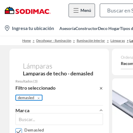
Menú
location-
Ingresa tu ubicación
Asesoría
Constructor
Deco Hogar
Tipos 
icon
Home
Decohogar - Iluminación
Iluminación Interior
Lámparas
La
Ordena
Recom
Lámparas
Lamparas de techo - demasled
Resultados
(
3
)
Filtro seleccionado
demasled
Marca
Demasled