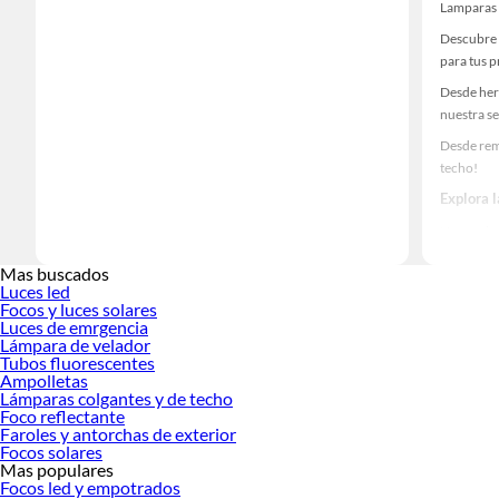
Lamparas 
Descubre 
para tus 
Desde her
nuestra se
Desde rem
techo!
Explora 
Herramient
Encuentra
Mas buscados
tus ideas 
Luces led
Focos y luces solares
Luces de emrgencia
Lámpara de velador
Tubos fluorescentes
Ampolletas
Lámparas colgantes y de techo
Foco reflectante
Faroles y antorchas de exterior
Focos solares
Mas populares
Focos led y empotrados