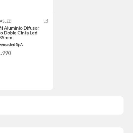
ASLED
il Aluminio Difusor
o Doble Cinta Led
x35mm
Demasled SpA
1.990