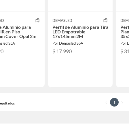
ED
DEMASLED
DEM
de Aluminio para
Perfil de Aluminio para Tira
Perf
R en Piso
LED Empotrable
Plan
m Cover Opal 2m
17x145mm 2M
35
sled SpA
Por Demasled SpA
Por 
90
$ 17.990
$ 3
1
 Resultados