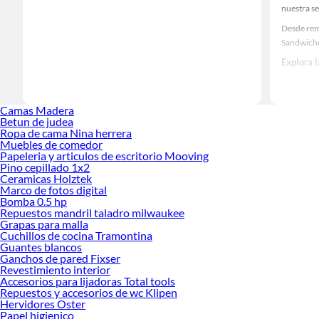
nuestra se
Desde rem
Sandwich
Explora 
Herramient
Encuentra
Camas Madera
ideas real
Betun de judea
Ropa de cama Nina herrera
Muebles de comedor
Papeleria y articulos de escritorio Mooving
Pino cepillado 1x2
Ceramicas Holztek
Marco de fotos digital
Bomba 0.5 hp
Repuestos mandril taladro milwaukee
Grapas para malla
Cuchillos de cocina Tramontina
Guantes blancos
Ganchos de pared Fixser
Revestimiento interior
Accesorios para lijadoras Total tools
Repuestos y accesorios de wc Klipen
Hervidores Oster
Papel higienico