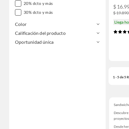
20% dcto y más
$ 16.9
30% dcto y más
$ 19.890
Llega h
Color
Calificación del producto
Oportunidad única
1 - 5 de 5
Sandwich
Descubre 
proyectos
Desde her