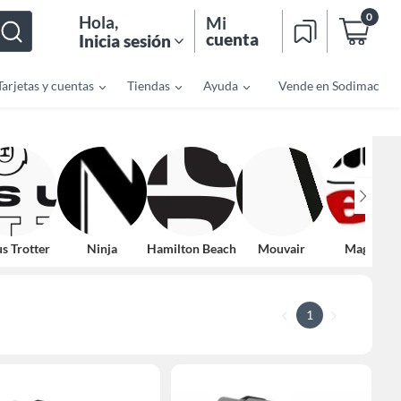
0
Hola
,
Mi
cuenta
Inicia sesión
Tarjetas y cuentas
Tiendas
Ayuda
Vende en Sodimac
s Trotter
Ninja
Hamilton Beach
Mouvair
Magefesa
1