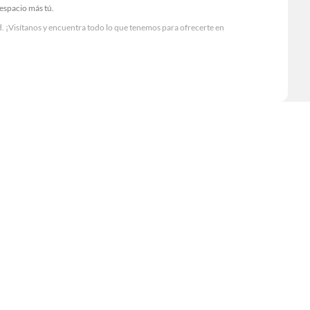
 espacio más tú.
. ¡Visítanos y encuentra todo lo que tenemos para ofrecerte en
Visítanos y descubre todo lo que tenemos para ofrecerte!
sario para tus proyectos de renovación y decoración. ¡Visítanos y haz tus