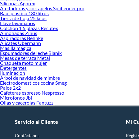
Siliconas Agorex
Afeitadoras y cortapelos Split ender pro
Baul plastico 130 litros
Tierra de hoja 25 kilos
Llave lavamanos
Colchon 1 5 plazas Recutex
Almohadas Zinus
Aspiradoras Behnke
Alicates Ubermann
Masilla mágica
Espumadores de leche Blanik
Mesas de terraza Metal
Chaqueta moto mujer
Detergentes
Iluminacion
Arbol de navidad de mimbre
Electrodomesticos cocina Smeg
Palos 2x2
Cafeteras espresso Nespresso
Microfonos Jbl
Ollas y cacerolas Fantuzzi
Servicio al Cliente
Mi C
Contáctanos
Regist