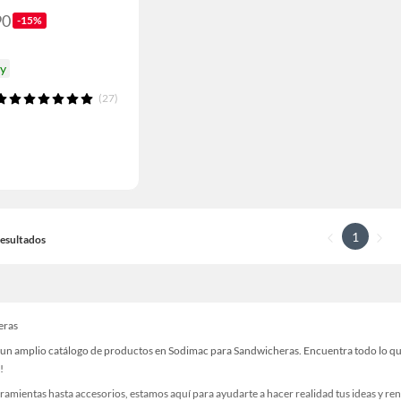
90
-15%
oy
(27)
1
 Resultados
eras
un amplio catálogo de productos en Sodimac para Sandwicheras. Encuentra todo lo que n
!
ramientas hasta accesorios, estamos aquí para ayudarte a hacer realidad tus ideas y re