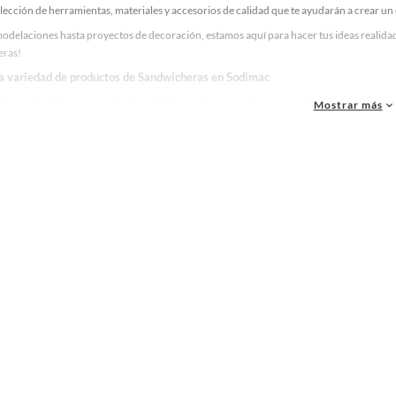
lección de herramientas, materiales y accesorios de calidad que te ayudarán a crear un
odelaciones hasta proyectos de decoración, estamos aquí para hacer tus ideas realidad
eras!
la variedad de productos de Sandwicheras en Sodimac
as, materiales y accesorios de calidad para tus proyectos y renovación de espacios. ¡
Mostrar más
 una amplia variedad de productos de Sandwicheras en Sodimac. Encuentra todo lo nece
idad!