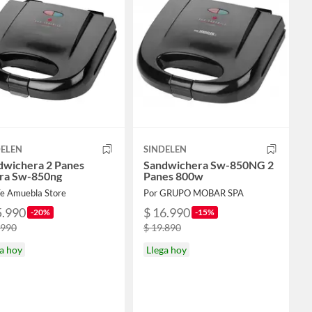
DELEN
SINDELEN
dwichera 2 Panes
Sandwichera Sw-850NG 2
ra Sw-850ng
Panes 800w
Te Amuebla Store
Por GRUPO MOBAR SPA
5.990
$ 16.990
-20%
-15%
.990
$ 19.890
a hoy
Llega hoy