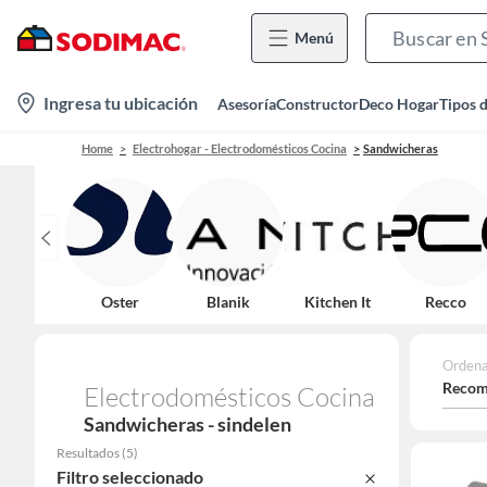
Menú
location-
Ingresa tu ubicación
Asesoría
Constructor
Deco Hogar
Tipos 
icon
Home
Electrohogar - Electrodomésticos Cocina
Sandwicheras
Oster
Blanik
Kitchen It
Recco
Ordena
Recom
Electrodomésticos Cocina
Sandwicheras - sindelen
Resultados
(
5
)
Filtro seleccionado