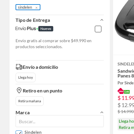
sindelen
Tipo de Entrega
Nuevo
Envío gratis al comprar sobre $49.990 en
productos seleccionados.
SINDELE
Envío a domicilio
Sandwi
Panes 
Llega hoy
Por Sinde
Retiro en un punto
$ 11.9
Retira mañana
$ 12.9
$ 14.990
Marca
Llega h
Retira 
Sindelen