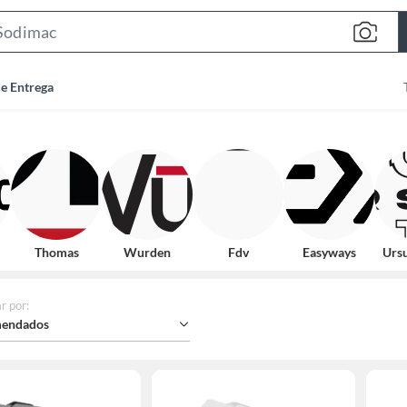
Search
Bar
de Entrega
Thomas
Wurden
Fdv
Easyways
Ursu
r por
:
endados