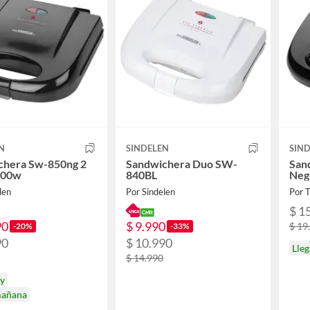
N
SINDELEN
SIN
chera Sw-850ng 2
Sandwichera Duo SW-
San
800w
840BL
Neg
len
Por Sindelen
Por 
$ 1
90
$ 9.990
$ 19
-20%
-33%
90
$ 10.990
Lleg
$ 14.990
oy
mañana