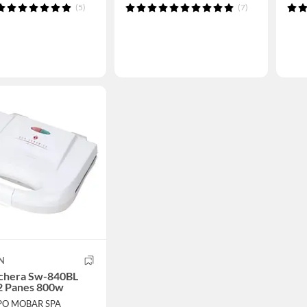
(5)
(7)
N
chera Sw-840BL
2 Panes 800w
PO MOBAR SPA