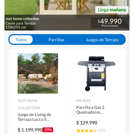
Todos
Parrillas
Juegos de Terraza
Toldos
JUST HOME
MR BEEF
Parrilla a Gas 2
COLLECTION
Quemadores
Juego de Living de
Bandejas Laterales
Terraza Lucca 5
$
129.990
Personas Natural
$
1.199.990
-29%
(
243
)