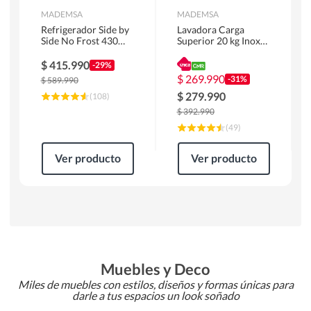
MADEMSA
MADEMSA
Refrigerador Side by
Lavadora Carga
Side No Frost 430
Superior 20 kg Inox
Litros Negro
MDWMT20S
MAS430B
$
415.990
-29%
$
269.990
-31%
$
589.990
$
279.990
(
108
)
$
392.990
(
49
)
Ver producto
Ver producto
Muebles y Deco
Miles de muebles con estilos, diseños y formas únicas para
darle a tus espacios un look soñado