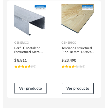
Escaleras
Soldadoras
Herramientas Manuales
Sierras Circulares
GENERICO
GENERICO
Perfil C Metalcon
Terciado Estructural
Estructural Metal
Pino 18 mm 122x244
62x20x0.85 mm 6 m
cm
$
8.811
$
23.490
(
93
)
(
868
)
Ver producto
Ver producto