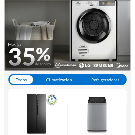
Todos
Climatizacion
Refrigeradores
Lavado y Secado
Cocinas
Aspiradoras
Hornos y Microondas
Otros