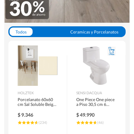
Todos
Ceramicas y Porcelanatos
Calefont y Termos
Pisos Vinilicos
WC y Sanitarios
Pisos Flotantes y Laminados
Pinturas
Duchas y Mamparas
HOLZTEK
SENSI DACQUA
Porcelanato 60x60
One Piece One piece
cm Sal Soluble Beige
a Piso 30,5 cm 6
1.44 m2
Litros Riva Blanco
$
9.346
$
49.990
(
234
)
(
46
)