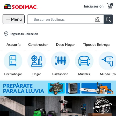
0
Inicia sesión
Menú
Search
Bar
location-
Ingresa tu ubicación
icon
Asesoría
Constructor
Deco Hogar
Tipos de Entrega
Electrohogar
Hogar
Calefacción
Muebles
Mundo Pro