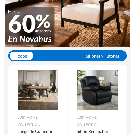
Todos
Sillones y Futones
Juegos de Comedor
Lamparas
Closets
Escritorios y Sillas PC
Racks y Muebles TV
Alfombras
JUST HOME
JUST HOME
COLLECTION
COLLECTION
Juego de Comedor
Sillón Reclinable