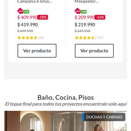
Campania 6 Sillas
Masajeador
Mesa Rectangular
Calentador 1 cuerpo
180 x 90 x 76 cm
Atlanta 91x101x94
Café
cm Negro
$
409.990
$
209.990
-18%
-16%
$
419.990
$
219.990
$
499.990
$
249.990
(
46
)
(
149
)
Ver producto
Ver producto
Baño, Cocina, Pisos
El toque final para todos tus proyectos encuentralo solo aquí