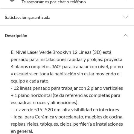
T
Te asesoramos por chat o teléfono
e
a
y
u
d
Satisfacción garantizada
a
m
o
s
Por ley, tienes hasta
10 días para devolver un producto
si te arrepientes
?
de la compra.
Descripción
Debe estar en perfecto estado, con todas sus etiquetas, sellos intactos y
sin uso, tal como te lo entregamos. Ten en cuenta que lo debes haber
El Nivel Láser Verde Brooklyn 12 Líneas (3D) está
comprado por internet y que hay ciertas categorías que no tienen este
derecho:
pensado para instalaciones rápidas y prolijas: proyecta
4 planos completos 360° para trabajar con nivel, plomo
Productos que, por su naturaleza, no puedan ser devueltos,
y escuadra en toda la habitación sin estar moviendo el
puedan deteriorarse o caducar con rapidez.
equipo a cada rato.
Confeccionados a la medida.
- 12 líneas pensado para trabajar con 2 plano verticales
De uso personal.
+ 1 plano horizontal (te da referencias completas para
En sodimac.cl te damos
30 días desde que recibes el producto
. Debe
escuadras, cruces y alineaciones).
estar en perfecto estado, con todas sus etiquetas y sin uso, tal como te lo
- Luz verde 515–520 nm: alta visibilidad en interiores
entregamos.
- Ideal para Cerámica y porcelanato, muebles de cocina,
Productos digitales que se entregan a través de una descarga
repisas, rieles, tabiques, cielos, perfilería e instalaciones
electrónica, por ejemplo, cupones de experiencia o programas
en general.
para el computador.