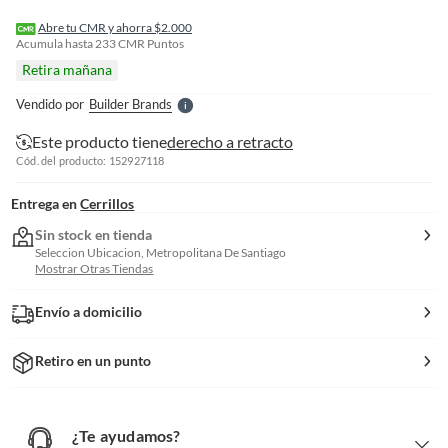
I
r
Abre tu CMR y ahorra $2.000
e
Acumula hasta
233
CMR Puntos
l
Retira mañana
l
e
Vendido por
Builder Brands
S
Este producto tiene
derecho a retracto
Cód. del producto: 152927118
Entrega en
Cerrillos
Sin stock en tienda
Seleccion Ubicacion, Metropolitana De Santiago
Mostrar Otras Tiendas
Envío a domicilio
Retiro en un punto
¿Te ayudamos?
¿