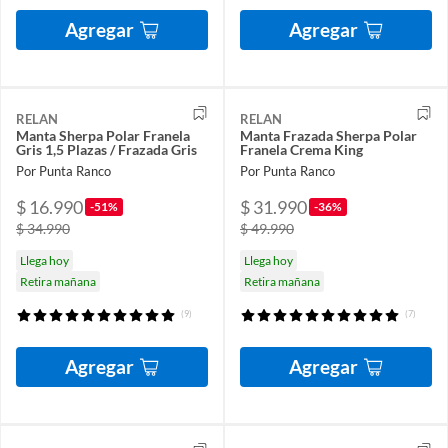
Agregar
Agregar
RELAN
RELAN
Manta Sherpa Polar Franela
Manta Frazada Sherpa Polar
Gris 1,5 Plazas / Frazada Gris
Franela Crema King
Por Punta Ranco
Por Punta Ranco
$ 16.990
$ 31.990
-51%
-36%
$ 34.990
$ 49.990
Llega hoy
Llega hoy
Retira mañana
Retira mañana
(9)
(7)
Agregar
Agregar