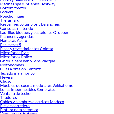
tus ideas realidad. ¡Visítanos y encuentra todo lo que tenemos para ofrecerte en
Piscinas spa e inflables Bestway
Frazadas y Mantas!
Bottom freezer
Lockers
Explora la variedad de productos de Frazadas y Mantas en Sodimac
Poncho mujer
Tijeras jardin
Herramientas, materiales y accesorios de calidad para tus proyectos y
Resbalines columpios y balancines
renovación de espacios. ¡Visítanos y descubre todo lo que tenemos para
Consolas nintendo
ofrecerte!
Ladrillos bloques y pastelones Qrubber
Planners y agendas
Encuentra una amplia variedad de productos de Frazadas y Mantas en Sodimac.
Hamacas Acero
Encuentra todo lo necesario para tus proyectos de renovación y decoración.
Encimeras 5
¡Visítanos y haz tus ideas realidad!
Pisos y revestimientos Coimsa
Microfonos Pyle
Microfonos Philco
Griferia para bano Sensi dacqua
Motobombas
Ollas a presion Fantuzzi
Teclado inalambrico
Nevera
Chuso
Muebles de cocina modulares Vekkahome
Lonas impermeables Sombratec
Ventana de techo
Tiradores
Cables y alambres electricos Madeco
Riel de corredera
Pintura para ceramica
Verduleros y fruteros