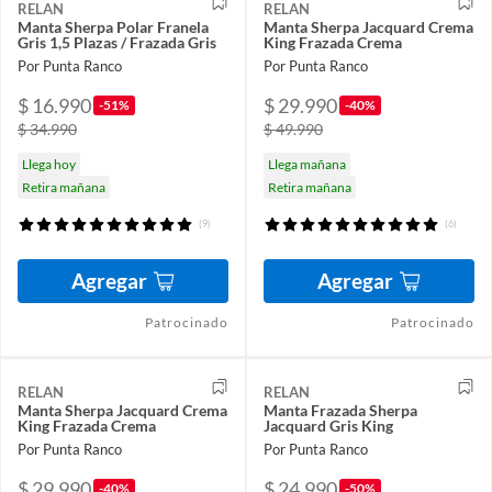
RELAN
RELAN
Manta Sherpa Polar Franela
Manta Sherpa Jacquard Crema
Gris 1,5 Plazas / Frazada Gris
King Frazada Crema
Por Punta Ranco
Por Punta Ranco
$ 16.990
$ 29.990
-51%
-40%
$ 34.990
$ 49.990
Llega hoy
Llega mañana
Retira mañana
Retira mañana
(9)
(6)
Agregar
Agregar
Patrocinado
Patrocinado
RELAN
RELAN
Manta Sherpa Jacquard Crema
Manta Frazada Sherpa
King Frazada Crema
Jacquard Gris King
Por Punta Ranco
Por Punta Ranco
$ 29.990
$ 24.990
-40%
-50%