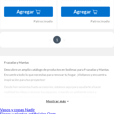
Agregar
Agregar
Patrocinado
Patrocinado
1
Frazadas y Mantas
Descubre un amplio catálogo de productos en Sodimac para Frazadas y Mantas.
Encuentra todo lo que necesitas para renovar tu hogar. ¡Visítanos y encuentra
inspiración para tus proyectos!
Desde herramientas hasta accesorios, estamos aquí para ayudarte a hacer
realidad tus ideas y renovar tus espacios, creando un ambiente único y
personalizado. Explora nuestra selección de herramientas, materiales y
Mostrar más
accesorios de calidad que te ayudarán a crear un espacio más tú.
Vasos y copas Nadir
Desde remodelaciones hasta proyectos de decoración, estamos aquí para hacer
Flores y plantas artificiales Oem