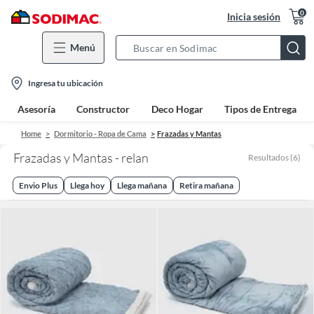
0
Inicia sesión
Menú
Search
Bar
location-
Ingresa tu ubicación
icon
Asesoría
Constructor
Deco Hogar
Tipos de Entrega
Home
Dormitorio - Ropa de Cama
Frazadas y Mantas
Frazadas y Mantas - relan
Resultados
(
6
)
Envio Plus
Llega hoy
Llega mañana
Retira mañana