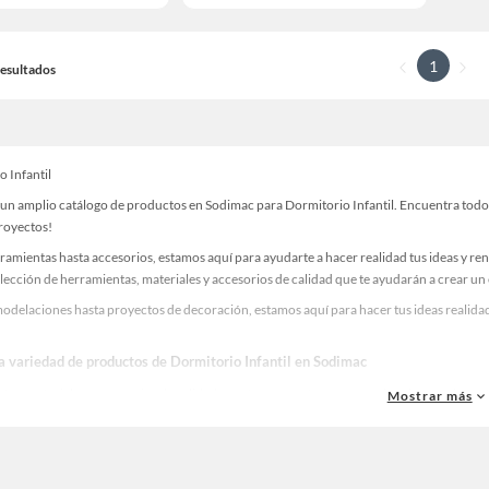
1
 Resultados
 Infantil
un amplio catálogo de productos en Sodimac para Dormitorio Infantil. Encuentra todo l
proyectos!
ramientas hasta accesorios, estamos aquí para ayudarte a hacer realidad tus ideas y re
lección de herramientas, materiales y accesorios de calidad que te ayudarán a crear un
odelaciones hasta proyectos de decoración, estamos aquí para hacer tus ideas realidad
la variedad de productos de Dormitorio Infantil en Sodimac
as, materiales y accesorios de calidad para tus proyectos y renovación de espacios. ¡
Mostrar más
 una amplia variedad de productos de Dormitorio Infantil en Sodimac. Encuentra todo l
realidad!