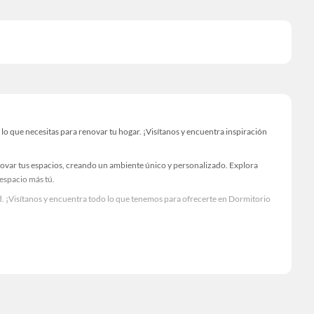
o que necesitas para renovar tu hogar. ¡Visítanos y encuentra inspiración
novar tus espacios, creando un ambiente único y personalizado. Explora
 espacio más tú.
. ¡Visítanos y encuentra todo lo que tenemos para ofrecerte en Dormitorio
Visítanos y descubre todo lo que tenemos para ofrecerte!
o necesario para tus proyectos de renovación y decoración. ¡Visítanos y haz