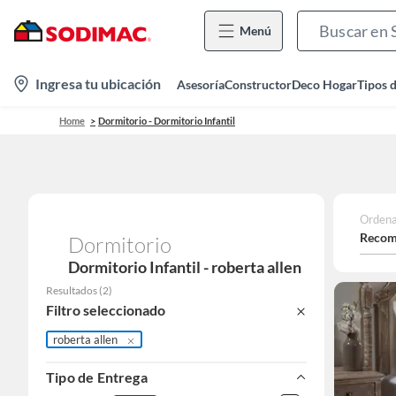
Menú
location-
Ingresa tu ubicación
Asesoría
Constructor
Deco Hogar
Tipos 
icon
Home
Dormitorio - Dormitorio Infantil
Ordena
Recom
Dormitorio
Dormitorio Infantil - roberta allen
Resultados
(
2
)
Filtro seleccionado
roberta allen
Tipo de Entrega