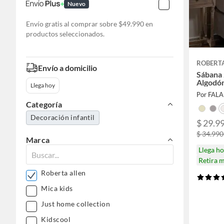
Nuevo
Envío gratis al comprar sobre $49.990 en
productos seleccionados.
ROBERT
Envío a domicilio
Sábana 
Algodó
Llega hoy
Por FAL
Categoría
Decoración infantil
$ 29.99
$ 34.990
Marca
Llega h
Retira 
Roberta allen
Mica kids
Just home collection
Kidscool