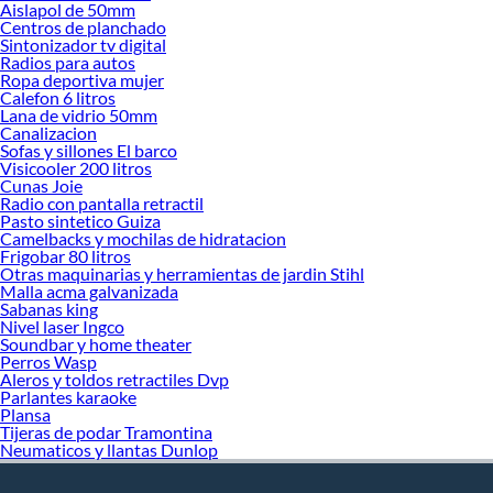
Aislapol de 50mm
Centros de planchado
Sintonizador tv digital
Radios para autos
Ropa deportiva mujer
Calefon 6 litros
Lana de vidrio 50mm
Canalizacion
Sofas y sillones El barco
Visicooler 200 litros
Cunas Joie
Radio con pantalla retractil
Pasto sintetico Guiza
Camelbacks y mochilas de hidratacion
Frigobar 80 litros
Otras maquinarias y herramientas de jardin Stihl
Malla acma galvanizada
Sabanas king
Nivel laser Ingco
Soundbar y home theater
Perros Wasp
Aleros y toldos retractiles Dvp
Parlantes karaoke
Plansa
Tijeras de podar Tramontina
Neumaticos y llantas Dunlop