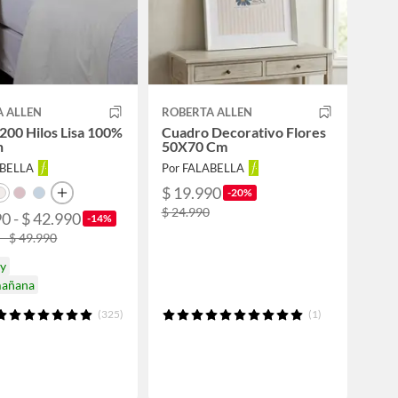
A ALLEN
ROBERTA ALLEN
200 Hilos Lisa 100%
Cuadro Decorativo Flores
n
50X70 Cm
ABELLA
Por FALABELLA
$ 19.990
-20%
$ 24.990
0 - $ 42.990
-14%
 - $ 49.990
oy
mañana
(325)
(1)