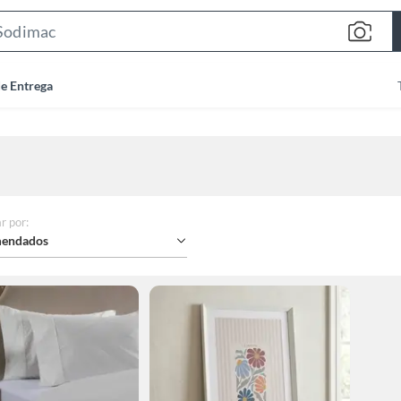
Search
Bar
de Entrega
r por
:
endados