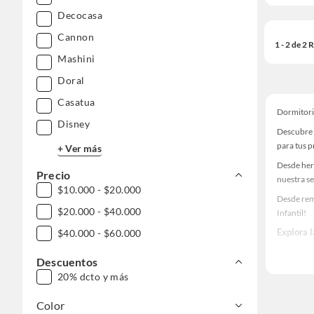
Decocasa
Cannon
1 - 2 de 2
Mashini
Doral
Casatua
Dormitorio
Disney
Descubre 
para tus 
+ Ver más
Desde her
Precio
nuestra se
$10.000 - $20.000
Desde rem
$20.000 - $40.000
Infantil!
Explora 
$40.000 - $60.000
Herramient
Descuentos
Encuentra
20% dcto y más
tus ideas 
Color