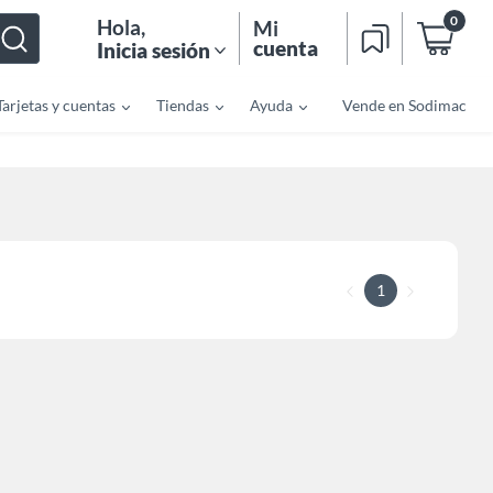
0
Hola
,
Mi
cuenta
Inicia sesión
Tarjetas y cuentas
Tiendas
Ayuda
Vende en Sodimac
1