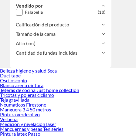
Vendido por
Falabella
(18)
Calificación del producto
Tamaño de la cama
Alto (cm)
Cantidad de fundas incluidas
Belleza higiene y salud Seca
Duct tape
Osciloscopio
Blanco arena pintura
Teteras de cocina Just home collection
Tricotas y poleras ciclismo
Teja gravillada
Neumaticos Firestone
Manguera 3 4 50 metros
Pintura verde olivo
Verbena
Medicion y nivelacion laser
Mancuernas y pesas Ten series
Pintura latex Passol