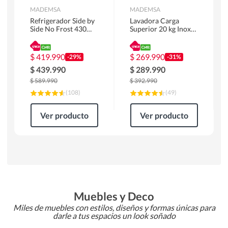
MADEMSA
MADEMSA
Refrigerador Side by
Lavadora Carga
Side No Frost 430
Superior 20 kg Inox
Litros Negro
MDWMT20S
MAS430B
$
419.990
$
269.990
-29%
-31%
$
439.990
$
289.990
$
589.990
$
392.990
(
108
)
(
49
)
Ver producto
Ver producto
Muebles y Deco
Miles de muebles con estilos, diseños y formas únicas para
darle a tus espacios un look soñado