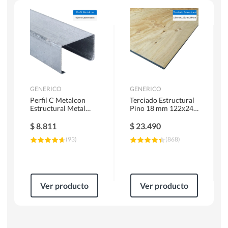
Herramientas Manuales
Sierras Circulares
GENERICO
GENERICO
Perfil C Metalcon
Terciado Estructural
Estructural Metal
Pino 18 mm 122x244
62x20x0.85 mm 6 m
cm
$
8.811
$
23.490
(
93
)
(
868
)
Ver producto
Ver producto