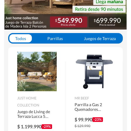
Todos
Parrillas
Juegos de Terraza
Toldos
JUST HOME
MR BEEF
Parrilla a Gas 2
COLLECTION
Quemadores
Juego de Living de
Bandejas Laterales
Terraza Lucca 5
$
99.990
-23%
Personas Natural
$
1.199.990
$
129.990
-29%