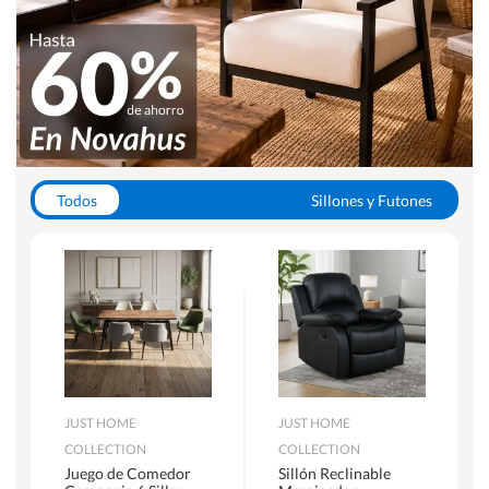
Todos
Sillones y Futones
Juegos de Comedor
Lamparas
Closets
Escritorios y Sillas PC
Racks y Muebles TV
Alfombras
JUST HOME
JUST HOME
COLLECTION
COLLECTION
Juego de Comedor
Sillón Reclinable