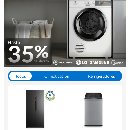
Todos
Climatizacion
Refrigeradores
Lavado y Secado
Cocinas
Aspiradoras
Hornos y Microondas
Otros