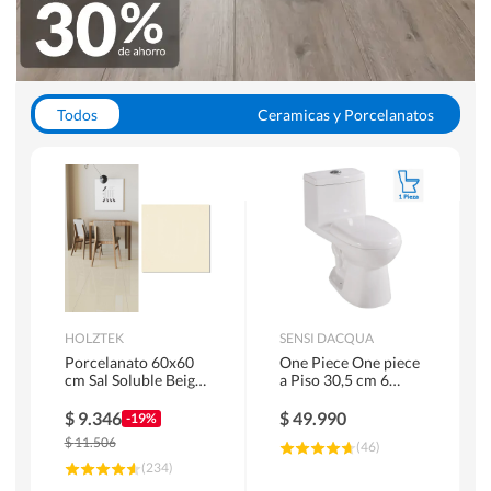
Todos
Ceramicas y Porcelanatos
Calefont y Termos
Pisos Vinilicos
WC y Sanitarios
Pisos Flotantes y Laminados
Pinturas
Duchas y Mamparas
HOLZTEK
SENSI DACQUA
Porcelanato 60x60
One Piece One piece
cm Sal Soluble Beige
a Piso 30,5 cm 6
1.44 m2
Litros Riva Blanco
$
9.346
$
49.990
-19%
$
11.506
(
46
)
(
234
)