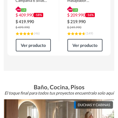
Campania 6 Sillas
Masajeador
Mesa Rectangular
Calentador 1 cuerpo
180 x 90 x 76 cm
Atlanta 91x101x94
Café
cm Negro
$
409.990
$
209.990
-18%
-16%
$
419.990
$
219.990
$
499.990
$
249.990
(
46
)
(
149
)
Ver producto
Ver producto
Baño, Cocina, Pisos
El toque final para todos tus proyectos encuentralo solo aquí