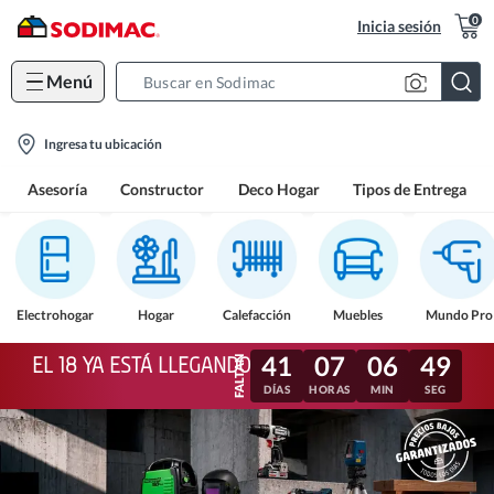
0
Inicia sesión
Menú
Search
Bar
location-
Ingresa tu ubicación
icon
Asesoría
Constructor
Deco Hogar
Tipos de Entrega
Electrohogar
Hogar
Calefacción
Muebles
Mundo Pro
41
07
06
46
EL 18 YA ESTÁ LLEGANDO
DÍAS
HORAS
MIN
SEG